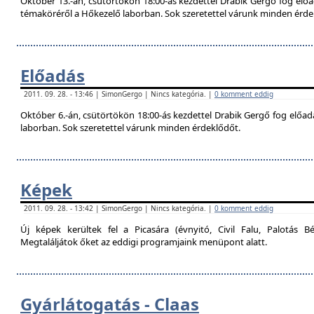
Október 13.-án, csütörtökön 18:00-ás kezdettel Drabik Gergő fog előa
témaköréről a Hőkezelő laborban. Sok szeretettel várunk minden érde
Előadás
2011. 09. 28. - 13:46 | SimonGergo | Nincs kategória. |
0 komment eddig
Október 6.-án, csütörtökön 18:00-ás kezdettel Drabik Gergő fog előadás
laborban. Sok szeretettel várunk minden érdeklődőt.
Képek
2011. 09. 28. - 13:42 | SimonGergo | Nincs kategória. |
0 komment eddig
Új képek kerültek fel a Picasára (évnyitó, Civil Falu, Palotás Bé
Megtaláljátok őket az eddigi programjaink menüpont alatt.
Gyárlátogatás - Claas