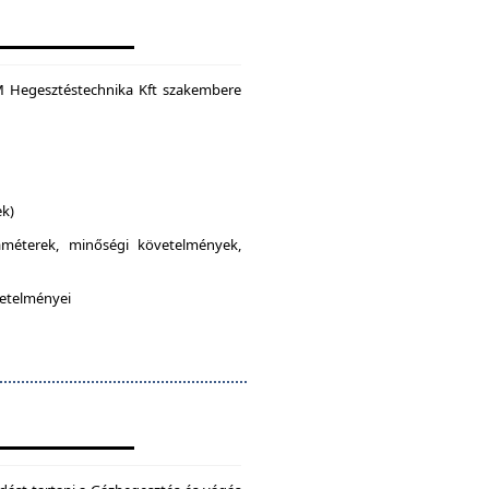
M Hegesztéstechnika Kft szakembere
ek)
raméterek, minőségi követelmények,
vetelményei