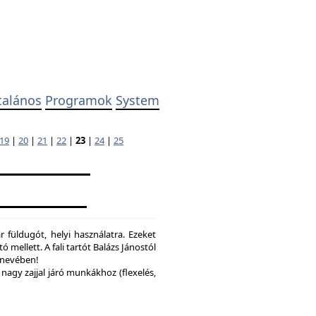
talános
Programok
System
19
|
20
|
21
|
22
|
23
|
24
|
25
 füldugót, helyi használatra. Ezeket
ó mellett. A fali tartót Balázs Jánostól
y nevében!
nagy zajjal járó munkákhoz (flexelés,