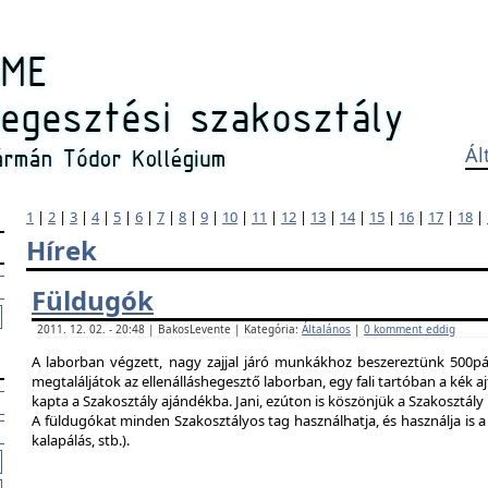
Ál
1
|
2
|
3
|
4
|
5
|
6
|
7
|
8
|
9
|
10
|
11
|
12
|
13
|
14
|
15
|
16
|
17
|
18
|
Hírek
Füldugók
2011. 12. 02. - 20:48 | BakosLevente | Kategória:
Általános
|
0 komment eddig
A laborban végzett, nagy zajjal járó munkákhoz beszereztünk 500pár
megtaláljátok az ellenálláshegesztő laborban, egy fali tartóban a kék ajt
kapta a Szakosztály ajándékba. Jani, ezúton is köszönjük a Szakosztál
A füldugókat minden Szakosztályos tag használhatja, és használja is a 
kalapálás, stb.).