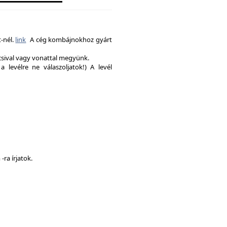
-nél.
link
A cég kombájnokhoz gyárt
csival vagy vonattal megyünk.
a levélre ne válaszoljatok!) A levél
ra írjatok.