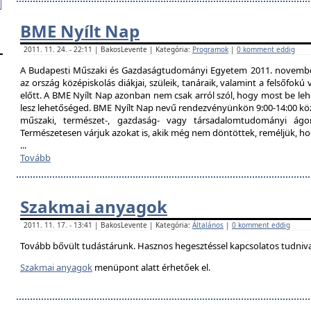
BME Nyílt Nap
2011. 11. 24. - 22:11 | BakosLevente | Kategória:
Programok
|
0 komment eddig
A Budapesti Műszaki és Gazdaságtudományi Egyetem 2011. november 
az ország középiskolás diákjai, szüleik, tanáraik, valamint a felsőfok
előtt. A BME Nyílt Nap azonban nem csak arról szól, hogy most be lehe
lesz lehetőséged. BME Nyílt Nap nevű rendezvényünkön 9:00-14:00 közö
műszaki, természet-, gazdaság- vagy társadalomtudományi ágon
Természetesen várjuk azokat is, akik még nem döntöttek, reméljük, h
...
Tovább
Szakmai anyagok
2011. 11. 17. - 13:41 | BakosLevente | Kategória:
Általános
|
0 komment eddig
Tovább bővült tudástárunk. Hasznos hegesztéssel kapcsolatos tudniv
Szakmai anyagok
menüpont alatt érhetőek el.