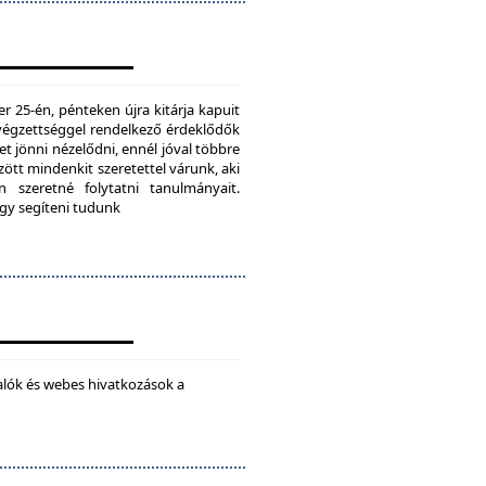
25-én, pénteken újra kitárja kapuit
ú végzettséggel rendelkező érdeklődők
t jönni nézelődni, ennél jóval többre
tt mindenkit szeretettel várunk, aki
 szeretné folytatni tanulmányait.
ogy segíteni tudunk
alók és webes hivatkozások a