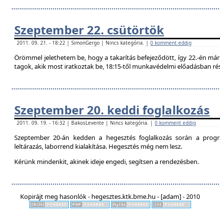
Szeptember 22. csütörtök
2011. 09. 21. - 18:22 | SimonGergo | Nincs kategória. |
0 komment eddig
Örömmel jelethetem be, hogy a takarítás befejeződött, így 22.-én már 
tagok, akik most iratkoztak be, 18:15-től munkavédelmi előadásban ré
Szeptember 20. keddi foglalkozás
2011. 09. 19. - 16:32 | BakosLevente | Nincs kategória. |
0 komment eddig
Szeptember 20-án kedden a hegesztés foglalkozás során a progr
leltárazás, laborrend kialakítása. Hegesztés még nem lesz.
Kérünk mindenkit, akinek ideje engedi, segítsen a rendezésben.
Kopirájt meg hasonlók - hegesztes.ktk.bme.hu - [adam] - 2010