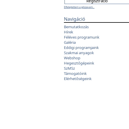
Elfelejtettem a jelszavam...
Navigáció
Bemutatkozás
Hírek
Féléves programunk
Galéria
Eddigi programjaink
Szakmai anyagok
Webshop
Hegesztőgépeink
SzMSz
Támogatóink
Elérhetőségeink