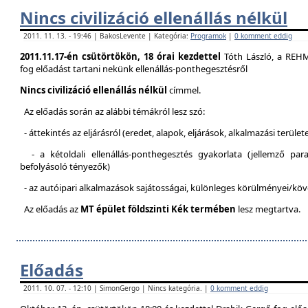
Nincs civilizáció ellenállás nélkül
2011. 11. 13. - 19:46 | BakosLevente | Kategória:
Programok
|
0 komment eddig
2011.11.17-én csütörtökön, 18 órai kezdettel
Tóth László, a REH
fog előadást tartani nekünk ellenállás-ponthegesztésről
Nincs civilizáció ellenállás nélkül
címmel.
Az előadás során az alábbi témákról lesz szó:
- áttekintés az eljárásról (eredet, alapok, eljárások, alkalmazási terület
- a kétoldali ellenállás-ponthegesztés gyakorlata (jellemző pa
befolyásoló tényezők)
- az autóipari alkalmazások sajátosságai, különleges körülményei/kö
Az előadás az
MT épület földszinti Kék termében
lesz megtartva.
Előadás
2011. 10. 07. - 12:10 | SimonGergo | Nincs kategória. |
0 komment eddig