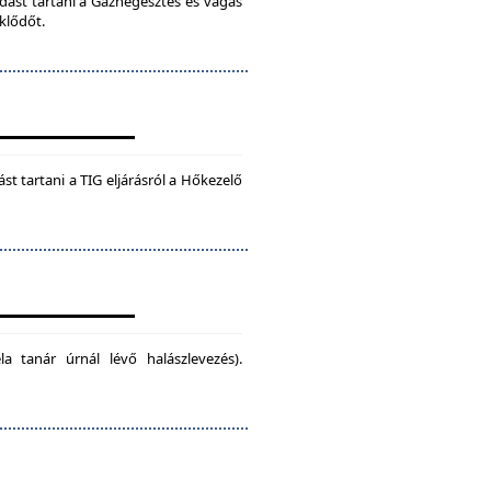
dást tartani a Gázhegesztés és vágás
klődőt.
t tartani a TIG eljárásról a Hőkezelő
la tanár úrnál lévő halászlevezés).