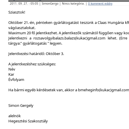
2011. 09. 27. - 05:05 | SimonGergo | Nincs kategória. |
0 komment eddig
Sziasztok!
Október 21.-én, pénteken gyárlátogatást teszünk a Claas Hungária kft
vágóasztalokat.
Maximum 20 fő jelentkezhet. A jelentkezők számától függően vagy ko
Jelentkezni a rozsavolgyibalazs.balazs(kukac)gmail.com lehet. (Erre 
tárgya:" gyárlátogatás " legyen.
Jelentkezési határidő: Október 3.
A jelentkezéshez szükséges:
Név
Kar
Évfolyam
Ha bármi egyéb kérdésetek van, akkor a bmeheginfo(kukac)gmail.com -
Simon Gergely
alelnök
Hegesztési Szakosztály