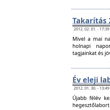
Takarítás 
2012. 02. 01. - 17:
Mivel a mai na
holnapi napon
tagjainkat és jö
Év eleji l
2012. 01. 30. - 13:
Újabb félév ke
hegesztőlabort 