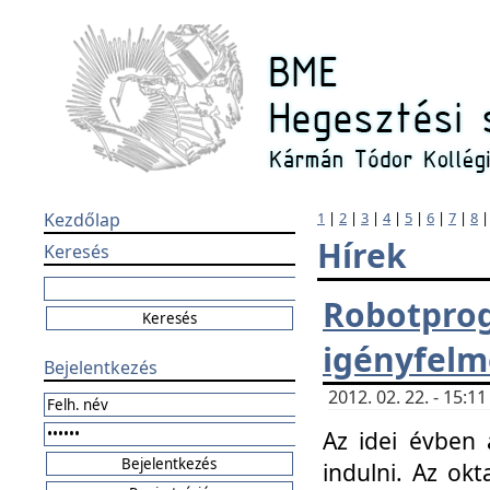
Kezdőlap
1
|
2
|
3
|
4
|
5
|
6
|
7
|
8
Hírek
Keresés
Robotpr
igényfelm
Bejelentkezés
2012. 02. 22. - 15:
Az idei évben 
indulni. Az o