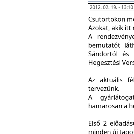
2012. 02. 19. - 13:
Csütörtökön me
Azokat, akik itt 
A rendezvénye
bemutatót lát
Sándortól és 
Hegesztési Ver
Az aktuális f
tervezünk.
A gyárlátoga
hamarosan a h
Első 2 előadás
minden új tago