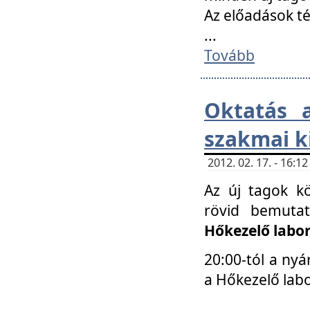
Az előadások 
...
Tovább
Oktatás 
szakmai k
2012. 02. 17. - 16:
Az új tagok k
rövid bemuta
Hőkezelő labo
20:00-tól a nyá
a Hőkezelő lab