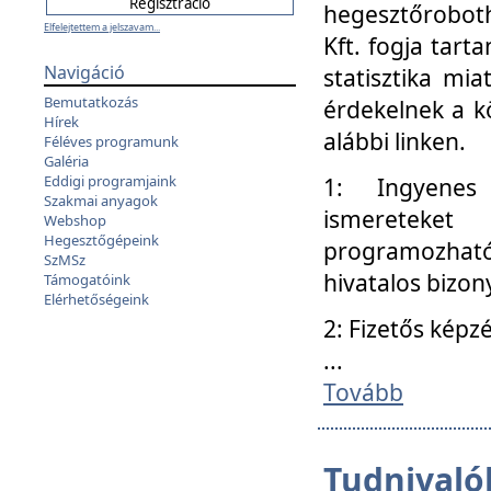
hegesztőroboth
Elfelejtettem a jelszavam...
Kft. fogja tart
Navigáció
statisztika mi
Bemutatkozás
érdekelnek a k
Hírek
alábbi linken.
Féléves programunk
Galéria
Eddigi programjaink
1: Ingyenes k
Szakmai anyagok
ismereteket
Webshop
Hegesztőgépeink
programozhat
SzMSz
hivatalos bizon
Támogatóink
Elérhetőségeink
2: Fizetős képz
...
Tovább
Tudnivalók