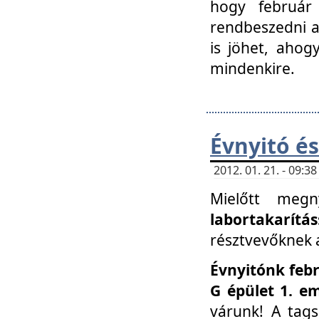
hogy február 
rendbeszedni a 
is jöhet, ahog
mindenkire.
Évnyitó és
2012. 01. 21. - 09:
Mielőtt megn
labortakarítás
résztvevőknek a 
Évnyitónk febr
G épület 1. e
várunk! A tag