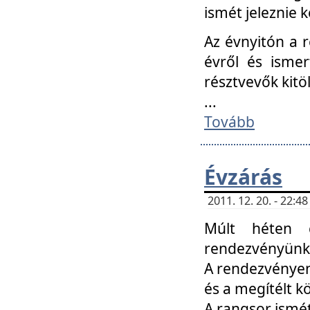
ismét jeleznie k
Az évnyitón a 
évről és ismer
résztvevők kitö
...
Tovább
Évzárás
2011. 12. 20. - 22:
Múlt héten c
rendezvényünk, 
A rendezvényen 
és a megítélt k
A rangsor ismét