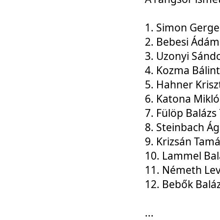
1. Simon Gerge
2. Bebesi Ádám
3. Uzonyi Sánd
4. Kozma Bálin
5. Hahner Krisz
6. Katona Mikl
7. Fülöp Balázs
8. Steinbach Á
9. Krizsán Tam
10. Lammel Bal
11. Németh Le
12. Bebők Balá
...