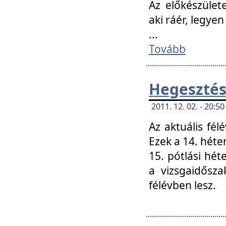
Az előkészület
aki ráér, legyen
...
Tovább
Hegesztés
2011. 12. 02. - 20:
Az aktuális fél
Ezek a 14. hét
15. pótlási hét
a vizsgaidősz
félévben lesz.