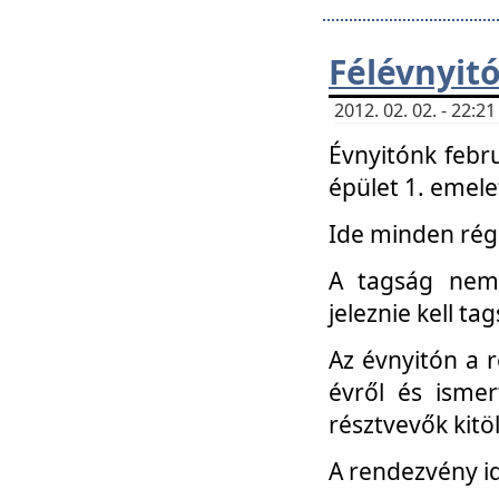
Félévnyit
2012. 02. 02. - 22:
Évnyitónk febru
épület 1. emele
Ide minden régi
A tagság nem
jeleznie kell ta
Az évnyitón a 
évről és ismer
résztvevők kitö
A rendezvény id