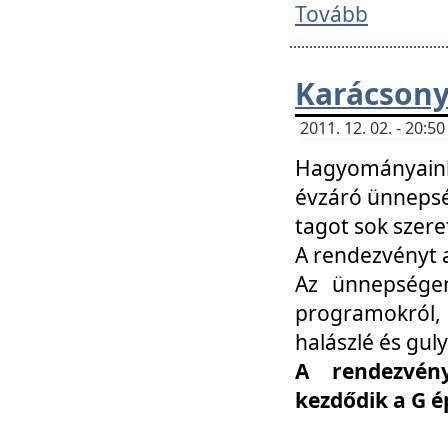
Tovább
Karácsony
2011. 12. 02. - 20:
Hagyományaink
évzáró ünnepség
tagot sok szere
A rendezvényt a
Az ünnepségen
programokról,
halászlé és guly
A rendezvén
kezdődik a G 