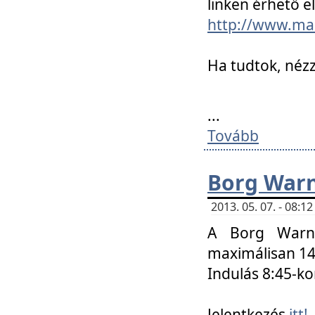
linken érhető el
http://www.mac
Ha tudtok, nézz
...
Tovább
Borg Warn
2013. 05. 07. - 08:
A Borg Warne
maximálisan 14 
Indulás 8:45-ko
Jelentkezés
itt!