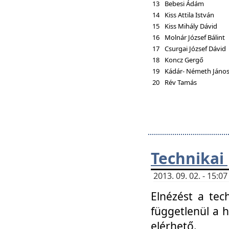
13
Bebesi Ádám
14
Kiss Attila István
15
Kiss Mihály Dávid
16
Molnár József Bálint
17
Csurgai József Dávid
18
Koncz Gergő
19
Kádár- Németh Jáno
20
Rév Tamás
Technikai
2013. 09. 02. - 15:
Elnézést a tec
függetlenül a 
elérhető.