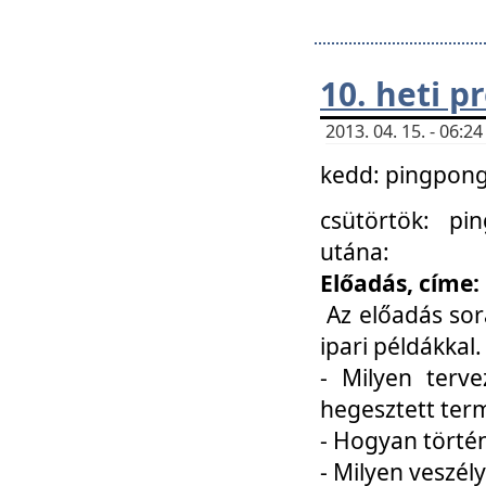
10. heti 
2013. 04. 15. - 06:
kedd: pingpong 
csütörtök: pi
utána:
Előadás, címe:
Az előadás sor
ipari példákkal
- Milyen terve
hegesztett ter
- Hogyan törté
- Milyen veszély