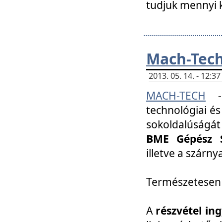
tudjuk mennyi k
Mach-Tech 
2013. 05. 14. - 12:
MACH-TECH
technológiai és
sokoldalúságát
BME Gépész S
illetve a szárn
Természetesen
A
részvétel in