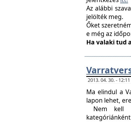
Az alábbi szav
jelölték meg.
Őket szeretném 
e még az időpo
Ha valaki tud 
Varratver
2013. 04. 30. - 12:
Ma elindul a V
lapon lehet, er
Nem kell mi
kategóriánként 