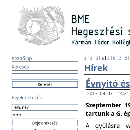
Kezdőlap
1
|
2
|
3
|
4
|
5
|
6
|
7
|
8
Hírek
Keresés
Évnyitó és
2013. 09. 07. - 14:
Bejelentkezés
Szeptember 19
tartunk a G. é
A gyűlésre v