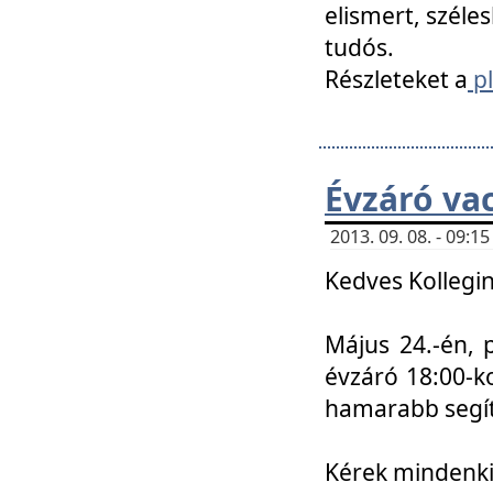
elismert, széle
tudós.
Részleteket a
pl
Évzáró va
2013. 09. 08. - 09:
Kedves Kollegin
Május 24.-én, 
évzáró 18:00-ko
hamarabb segít
Kérek mindenkit