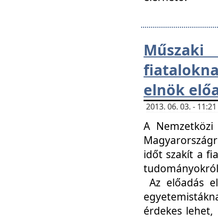
Műsza
fiatalokn
elnök elő
2013. 06. 03. - 11:
A Nemzetközi 
Magyarországr
időt szakít a f
tudományokról 
Az előadás el
egyetemisták
érdekes lehet,