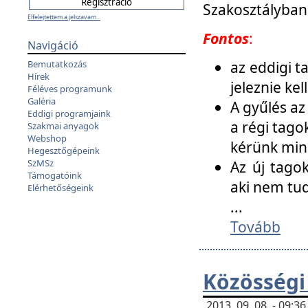
Szakosztályban
Elfelejtettem a jelszavam...
Fontos
:
Navigáció
az eddigi 
Bemutatkozás
Hírek
jeleznie ke
Féléves programunk
Galéria
A gyűlés az
Eddigi programjaink
a régi tago
Szakmai anyagok
Webshop
kérünk min
Hegesztőgépeink
SzMSz
Az új tago
Támogatóink
aki nem tud
Elérhetőségeink
...
Tovább
Közösségi
2013. 09. 08. - 09: