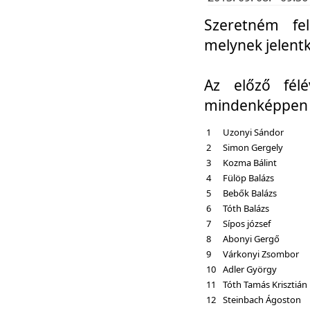
Szeretném fel
melynek jelent
Az előző fél
mindenképpen a
1
Uzonyi Sándor
2
Simon Gergely
3
Kozma Bálint
4
Fülöp Balázs
5
Bebők Balázs
6
Tóth Balázs
7
Sípos józsef
8
Abonyi Gergő
9
Várkonyi Zsombor
10
Adler György
11
Tóth Tamás Krisztián
12
Steinbach Ágoston