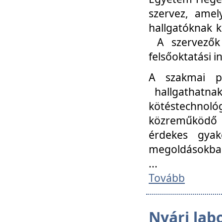
szervez, amel
hallgatóknak k
A szervezők
felsőoktatási 
A szakmai p
hallgathatna
kötéstechnológ
közreműködő i
érdekes gyak
megoldásokba
...
Tovább
Nyári lab