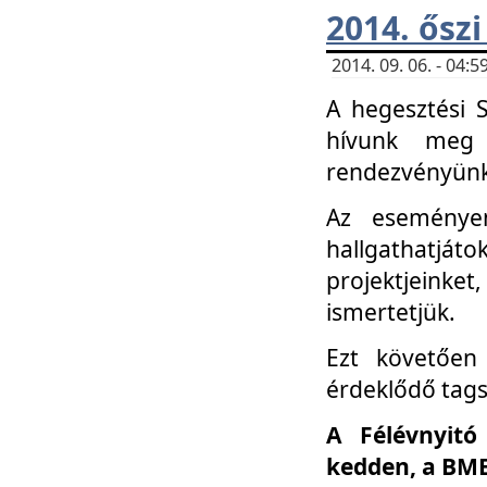
2014. őszi
2014. 09. 06. - 04
A hegesztési 
hívunk meg 
rendezvényünk
Az eseménye
hallgathatjáto
projektjeink
ismertetjük.
Ezt követően 
érdeklődő tag
A Félévnyitó
kedden, a BME