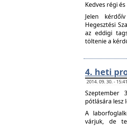
Kedves régi és 
Jelen kérdőí
Hegesztési Sza
az eddigi tag
töltenie a kérd
4. heti p
2014. 09. 30. - 15
Szeptember 3
pótlására lesz
A laborfoglal
várjuk, de t