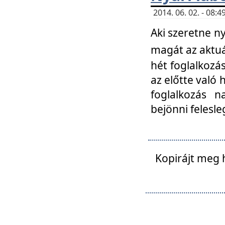
2014. 06. 02. - 08
Aki szeretne ny
magát az aktuá
hét foglalkozás
az előtte való 
foglalkozás n
bejönni felesle
Kopirájt meg 