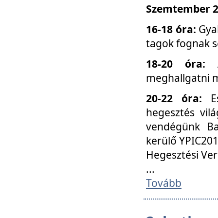
Szemtember 25
16-18 óra:
Gyak
tagok fognak s
18-20 óra:
meghallgatni m
20-22 óra:
Es
hegesztés vilá
vendégünk Ba
kerülő YPIC201
Hegesztési Ver
...
Tovább