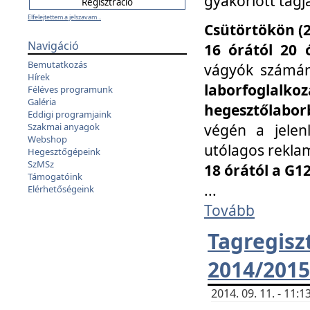
gyakorlott tagj
Elfelejtettem a jelszavam...
Csütörtökön (2
Navigáció
16 órától 20 
Bemutatkozás
vágyók számá
Hírek
laborfoglal
Féléves programunk
Galéria
hegesztőlaborb
Eddigi programjaink
végén a jelenl
Szakmai anyagok
Webshop
utólagos reklam
Hegesztőgépeink
SzMSz
18 órától a G1
Támogatóink
...
Elérhetőségeink
Tovább
Tagreg
2014/2015
2014. 09. 11. - 11