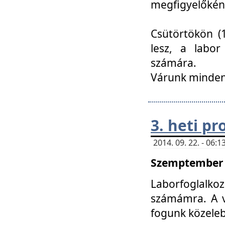
megfigyelőkén
Csütörtökön (1
lesz, a labor
számára.
Várunk mindenk
3. heti p
2014. 09. 22. - 06
Szemptember 2
Laborfoglalk
számámra. A ve
fogunk közele