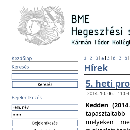
Kezdőlap
1
|
2
|
3
|
4
|
5
|
6
|
7
|
8
Hírek
Keresés
5. heti p
2014. 10. 06. - 11:
Bejelentkezés
Kedden (2014.
tapasztaltabb
melyeken meg