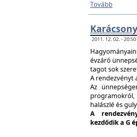
Tovább
Karácsony
2011. 12. 02. - 20:
Hagyományaink
évzáró ünnepség
tagot sok szere
A rendezvényt a
Az ünnepségen
programokról,
halászlé és guly
A rendezvén
kezdődik a G 