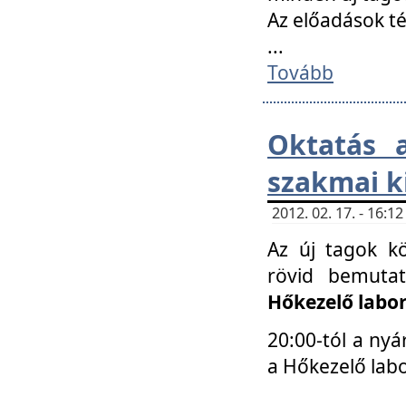
Az előadások 
...
Tovább
Oktatás 
szakmai k
2012. 02. 17. - 16:
Az új tagok k
rövid bemuta
Hőkezelő labo
20:00-tól a nyá
a Hőkezelő lab