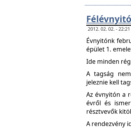
Félévnyit
2012. 02. 02. - 22:
Évnyitónk febru
épület 1. emele
Ide minden régi
A tagság nem
jeleznie kell ta
Az évnyitón a 
évről és ismer
résztvevők kitö
A rendezvény id