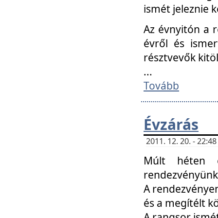
ismét jeleznie k
Az évnyitón a 
évről és ismer
résztvevők kitö
...
Tovább
Évzárás
2011. 12. 20. - 22:
Múlt héten c
rendezvényünk, 
A rendezvényen 
és a megítélt k
A rangsor ismét