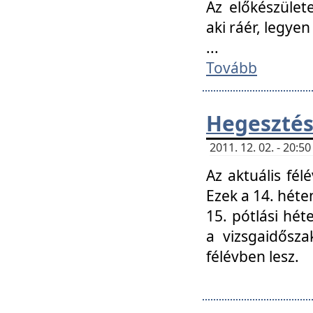
Az előkészület
aki ráér, legyen
...
Tovább
Hegesztés
2011. 12. 02. - 20:
Az aktuális fél
Ezek a 14. hét
15. pótlási hét
a vizsgaidősz
félévben lesz.