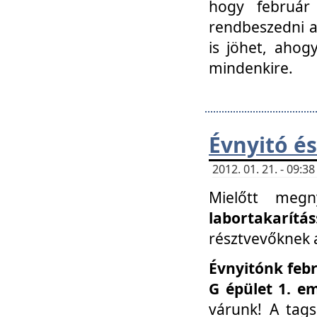
hogy február 
rendbeszedni a 
is jöhet, ahog
mindenkire.
Évnyitó és
2012. 01. 21. - 09:
Mielőtt megn
labortakarítás
résztvevőknek a 
Évnyitónk febr
G épület 1. e
várunk! A tag