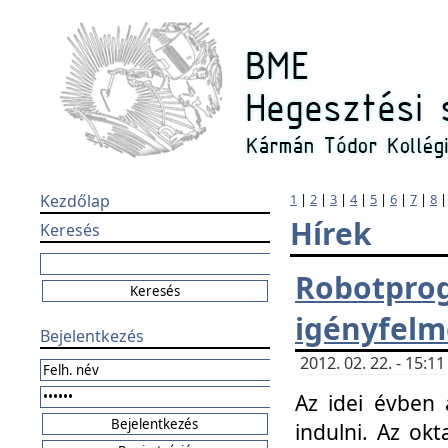
Kezdőlap
1
|
2
|
3
|
4
|
5
|
6
|
7
|
8
Hírek
Keresés
Robotpr
igényfelm
Bejelentkezés
2012. 02. 22. - 15:
Az idei évben 
indulni. Az o