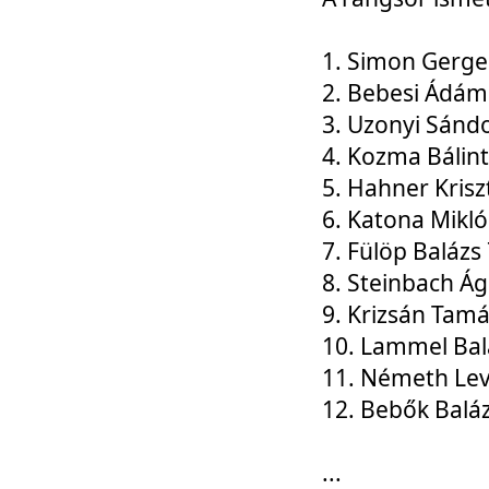
1. Simon Gerge
2. Bebesi Ádám
3. Uzonyi Sánd
4. Kozma Bálin
5. Hahner Krisz
6. Katona Mikl
7. Fülöp Balázs
8. Steinbach Á
9. Krizsán Tam
10. Lammel Bal
11. Németh Le
12. Bebők Balá
...