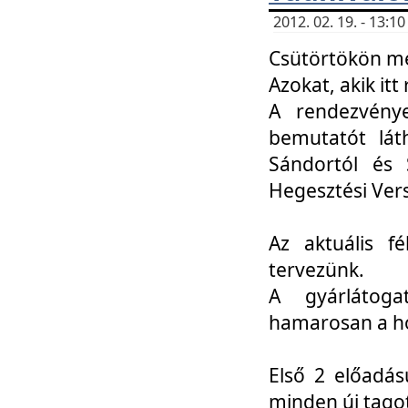
2012. 02. 19. - 13:
Csütörtökön me
Azokat, akik itt 
A rendezvénye
bemutatót lát
Sándortól és 
Hegesztési Ver
Az aktuális f
tervezünk.
A gyárlátoga
hamarosan a h
Első 2 előadás
minden új tago