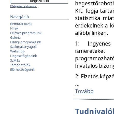
hegesztőroboth
Elfelejtettem a jelszavam...
Kft. fogja tart
Navigáció
statisztika mi
Bemutatkozás
érdekelnek a k
Hírek
alábbi linken.
Féléves programunk
Galéria
Eddigi programjaink
1: Ingyenes k
Szakmai anyagok
ismereteket
Webshop
Hegesztőgépeink
programozhat
SzMSz
hivatalos bizon
Támogatóink
Elérhetőségeink
2: Fizetős képz
...
Tovább
Tudnivalók