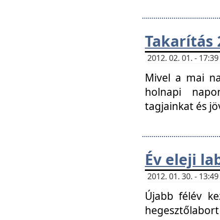
Takarítás 
2012. 02. 01. - 17:
Mivel a mai na
holnapi napon
tagjainkat és jö
Év eleji l
2012. 01. 30. - 13:
Újabb félév ke
hegesztőlabort 