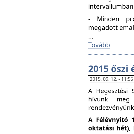
intervallumban
- Minden pro
megadott email 
...
Tovább
2015 őszi 
2015. 09. 12. - 11:
A Hegesztési S
hívunk meg 
rendezvényünk
A Félévnyitó 
oktatási hét)