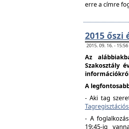
erre a címre fo
2015 őszi 
2015. 09. 16. - 15:
Az alábbiakb
Szakosztály é
információkról
A legfontosabb
- Aki tag szere
Tagregisztációs
- A foglalkozá
19:45-ig vann