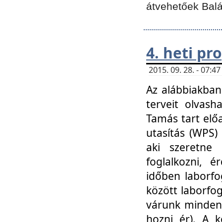
átvehetőek Balá
4. heti p
2015. 09. 28. - 07:
Az alábbiakban 
terveit olvash
Tamás tart elő
utasítás (WPS)
aki szeretne k
foglalkozni, 
időben laborfo
között laborfog
várunk mindenk
hozni ér). A 