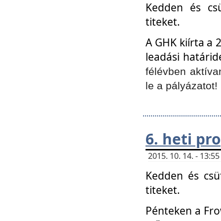
Kedden és csü
titeket.
A GHK kiírta a 
leadási határid
félévben aktíva
le a pályázatot!
6. heti p
2015. 10. 14. - 13:
Kedden és csüt
titeket.
Pénteken a Frow