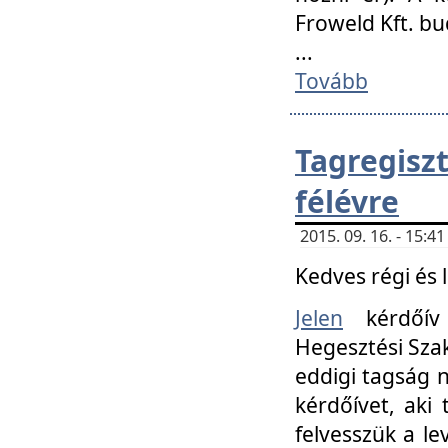
Froweld Kft. bu
...
Tovább
Tagregis
félévre
2015. 09. 16. - 15:
Kedves régi és 
Jelen
kérdőív 
Hegesztési Szak
eddigi tagság n
kérdőívet, aki
felvesszük a le