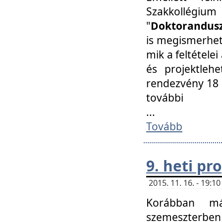
Szakkollégi
"
Doktorandusz
is megismerhet
mik a feltétele
és projektleh
rendezvény 18 
további
...
Tovább
9. heti p
2015. 11. 16. - 19:
Korábban má
szemeszterben