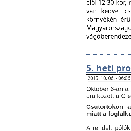
elől 12:30-kor,
van kedve, cs
környékén érün
Magyarországo
vágóberendezé
5. heti p
2015. 10. 06. - 06:
Október 6-án a 
óra között a G 
Csütörtökön a
miatt a foglal
A rendelt póló