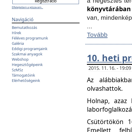
a hegesztés ter
könyvtárában
Elfelejtettem a jelszavam...
van, mindenké
Navigáció
...
Bemutatkozás
Hírek
Tovább
Féléves programunk
Galéria
Eddigi programjaink
Szakmai anyagok
10. heti 
Webshop
Hegesztőgépeink
2015. 11. 16. - 19:
SzMSz
Támogatóink
Az alábbiakb
Elérhetőségeink
olvashattok.
Holnap, azaz 
laborfoglalkozá
Csütörtökön 16
Emellett fe