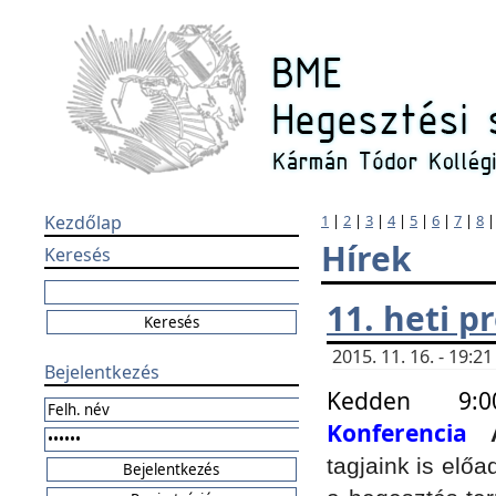
Kezdőlap
1
|
2
|
3
|
4
|
5
|
6
|
7
|
8
Hírek
Keresés
11. heti 
2015. 11. 16. - 19:
Bejelentkezés
Kedden 9:
Konferencia
tagjaink is elő