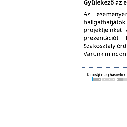
Gyülekező az e
Az eseményen
hallgathatjáto
projektjeinket
prezentációt
Szakosztály ér
Várunk minden 
Kopirájt meg hasonlók -