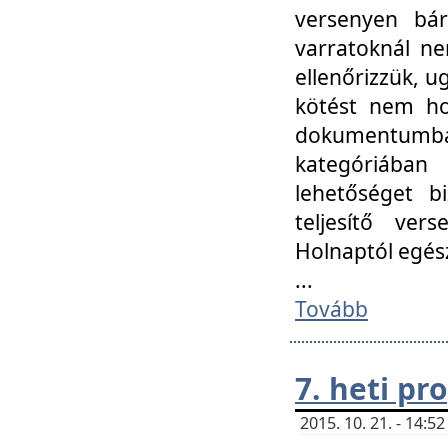
versenyen bár
varratoknál ne
ellenőrizzük, u
kötést nem hoz
dokumentumban 
kategóriába
lehetőséget bi
teljesítő ver
Holnaptól egés
...
Tovább
7. heti p
2015. 10. 21. - 14: