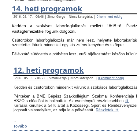
14. heti programok
2016. 05. 17. - 06:46 | SimonGergo | Nincs kategória. |
0 komment eddig
Kedden a szokásos laborfoglalkozás mellett 18:15-től Évad
vastaglemezekkel fogunk dolgozni.
Csütörtökön laborfoglalkozás már nem lesz, helyette labortakarítá
szeretettel látunk mindenkit egy kis zsíros kenyérre és szörpre.
Félévzáró sütögetés a póthéten lesz, erről tájékoztatást később küldü
12. heti programok
2016. 05. 05. - 06:22 | SimonGergo | Nincs kategória. |
0 komment eddig
Kedden és csütörtökön mindenkit várunk a szokásos laborfoglalkozás
Pénteken a BME Gépész Szakkollégium Szakmai Konferenciája k
HSZO-s előadást is hallhattok. Az eseményről részletesebben
itt.
Kiírásra kerültek a GHK által a
Közösségi, Sport és Rendezvényszerv
jogosult valamelyikre, az adja le a pályázatát.
Részletek itt.
...
Tovább