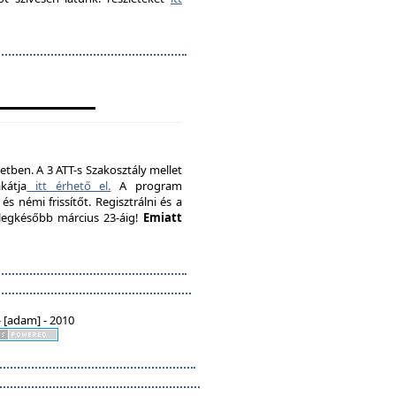
etben. A 3 ATT-s Szakosztály mellet
kátja
itt érhető el.
A program
s némi frissítőt. Regisztrálni és a
, legkésőbb március 23-áig!
Emiatt
 [adam] - 2010