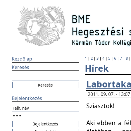
Kezdőlap
1
|
2
|
3
|
4
|
5
|
6
|
7
|
8
Hírek
Keresés
Labortaka
2011. 09. 07. - 13:
Bejelentkezés
Sziasztok!
Aki ebben a fél