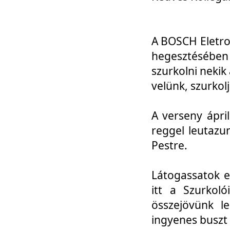
A BOSCH Eletro
hegesztésébe
szurkolni nekik
velünk, szurkol
A verseny ápri
reggel leutazu
Pestre.
Látogassatok e
itt a Szurkoló
összejövünk l
ingyenes buszt