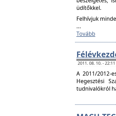
beszélgetés, i
üdítőkkel.
Felhívjuk mind
...
Tovább
Félévkezd
2011. 08. 10. - 22:
A 2011/2012-e
Hegesztési Sza
tudnivalókról 