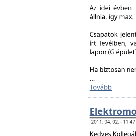
Az idei évben 
állnia, így max
Csapatok jele
írt levélben, 
lapon (G épület)
Ha biztosan ne
...
Tovább
Elektromo
2011. 04. 02. - 11:
Kedves Kollegá