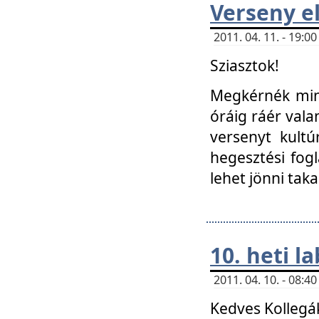
Verseny el
2011. 04. 11. - 19:
Sziasztok!
Megkérnék mind
óráig ráér vala
versenyt kultú
hegesztési fog
lehet jönni taka
10. heti l
2011. 04. 10. - 08:
Kedves Kollegá