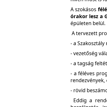
A szokásos
fél
órakor lesz a 
épületen belül.
A tervezett pr
- a Szakosztály
- vezetőség vál
- a tagság felt
- a féléves pro
rendezvények, 
- rövid beszámo
Eddig a rende