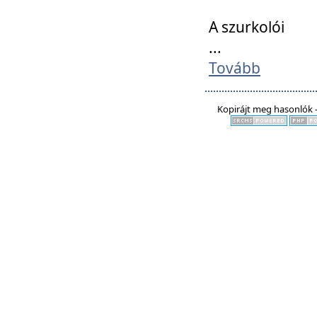
A szurkolói
...
Tovább
Kopirájt meg hasonlók -