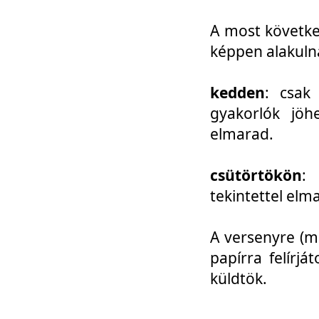
A most követke
képpen alakuln
kedden
: csak
gyakorlók jöh
elmarad.
csütörtökön
: 
tekintettel elm
A versenyre (mo
papírra felírj
küldtök.