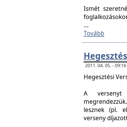
Ismét szeretné
foglalkozásoko
...
Tovább
Hegesztés
2011. 04. 05. - 09:
Hegesztési Verse
A versenyt 
megrendezzük.
lesznek (pl. e
verseny díjazo