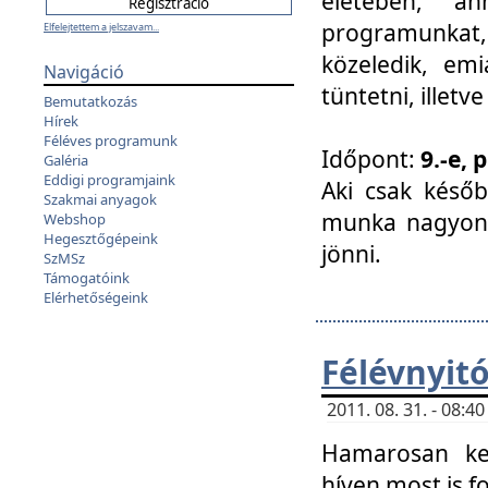
életében, a
programunkat, a
Elfelejtettem a jelszavam...
közeledik, em
Navigáció
tüntetni, illetve
Bemutatkozás
Hírek
Féléves programunk
Időpont:
9.-e, 
Galéria
Eddigi programjaink
Aki csak későb
Szakmai anyagok
munka nagyon 
Webshop
Hegesztőgépeink
jönni.
SzMSz
Támogatóink
Elérhetőségeink
Félévnyit
2011. 08. 31. - 08:
Hamarosan ke
híven most is f