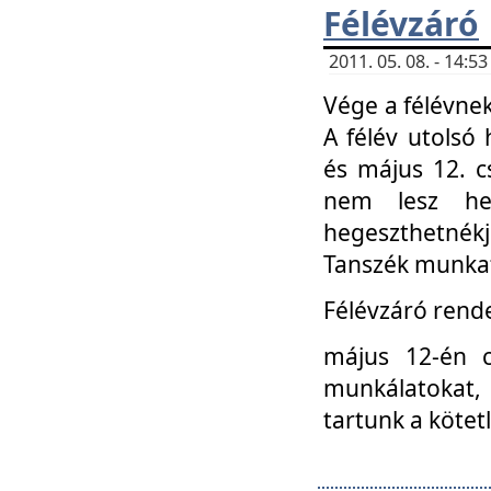
Félévzáró
2011. 05. 08. - 14:
Vége a félévnek
A félév utolsó 
és május 12. c
nem lesz heg
hegeszthetnék
Tanszék munkat
Félévzáró rend
május 12-én c
munkálatokat, 
tartunk a kötet