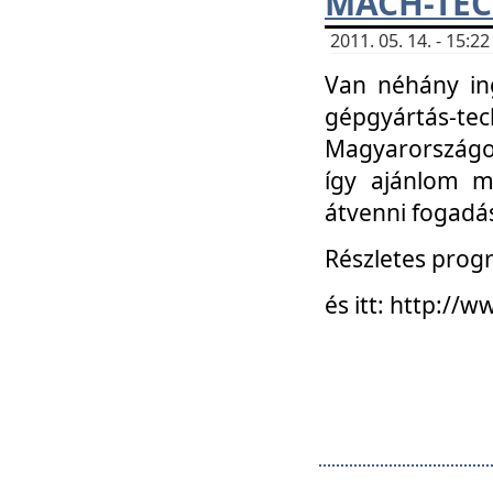
MACH-TECH
2011. 05. 14. - 15:
Van néhány in
gépgyártás-tech
Magyarországon
így ajánlom m
átvenni fogadá
Részletes progr
és itt: http:/