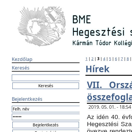
Kezdőlap
1
|
2
|
3
|
4
|
5
|
6
|
7
|
8
Hírek
Keresés
VII. Orsz
összefogl
Bejelentkezés
2019. 05. 01. - 18:
Az idén 40. évf
Hegesztési Sza
övezve rendezte