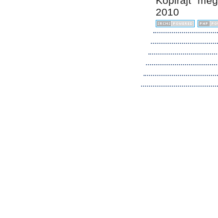
Kopirájt me
2010