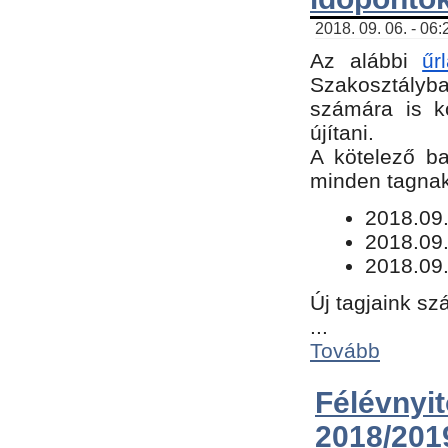
2018. 09. 06. - 06
Az alábbi
űr
Szakosztályba.
számára is k
újítani.
​A kötelező b
minden tagnak 
​2018.09
2018.09.
2018.09.
Új tagjaink sz
...
Tovább
Félévn
2018/201