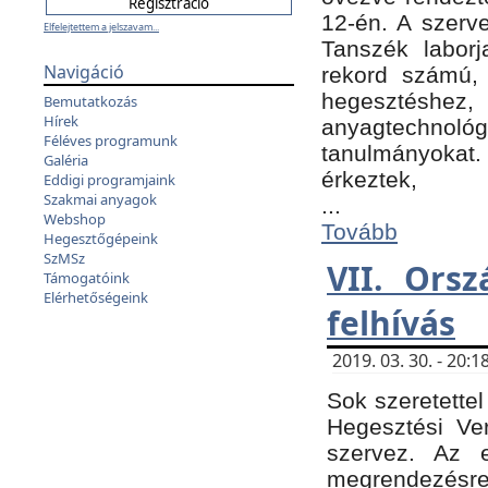
12-én. A szer
Elfelejtettem a jelszavam...
Tanszék laborj
Navigáció
rekord számú, 
hegesztéshe
Bemutatkozás
Hírek
anyagtechnológ
Féléves programunk
tanulmányokat.
Galéria
érkeztek,
Eddigi programjaink
Szakmai anyagok
...
Webshop
Tovább
Hegesztőgépeink
SzMSz
VII. Ors
Támogatóink
Elérhetőségeink
felhívás
2019. 03. 30. - 20
Sok szeretettel
Hegesztési Ve
szervez. Az 
megrendezésre 