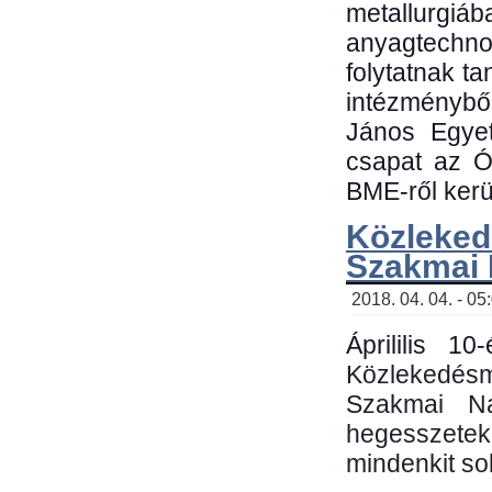
metallu
anyagtechn
folytatnak t
intézménybő
János Egyet
csapat az Ó
BME-ről kerül
Közleked
Szakmai
2018. 04. 04. - 05
Áprililis 1
Közlekedés
Szakmai N
hegesszetek 
mindenkit sok