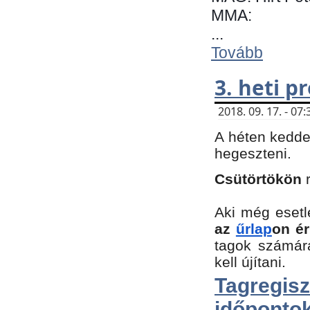
MMA:
...
Tovább
3. heti 
2018. 09. 17. - 0
A héten kedde
hegeszteni.
Csütörtökön
Aki még esetl
az
űrlap
on ér
tagok számár
kell újítani.
Tagregi
időpontok