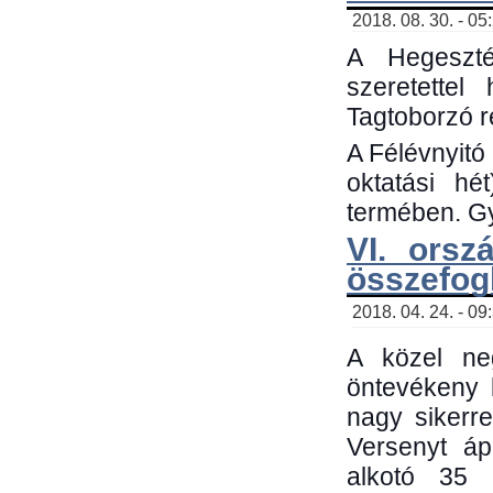
2018. 08. 30. - 05
A Hegeszté
szeretette
Tagtoborzó 
A Félévnyitó
oktatási h
termében. Gy
VI. orsz
összefog
2018. 04. 24. - 09
A közel neg
öntevékeny 
nagy sikerr
Versenyt áp
alkotó 35 h