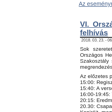
Az eseményről
VI. Orsz
felhívás
2018. 03. 23. - 0
Sok szerete
Országos He
Szakosztály 
megrendezésr
Az előzetes 
15:00: Regis
15:40: A ver
16:00-19:45:
20:
​15​
: Eredm
​20.30: Csapa