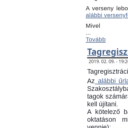
A verseny lebo
alábbi versenyf
Mivel
...
Tovább
Tagregisz
2019. 02. 09. - 19
Tagregisztráci
Az
alábbi űrl
Szakosztályb
tagok számára
kell újítani.
​A kötelező 
oktatáson m
vennie):