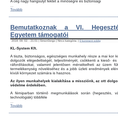
A cég nagy hangsúlyt fektet a minőségre és biztonsági
...
Tovább
Bemutatkoznak a VI. Hegeszté
Egyetem támogatói
2019. 09. 02. - 21:01 | SimonGergo | Nincs kategória. |
0 komment eddig
KL-System Kft.
A tiszta, biztonságos, egészséges munkahely része a mai kor kö
dolgozók elégedettségét, teljesítményét, csökkenti a kieső- és
ráfordításokat, valamint jelentősen mérsékelheti az üzem fűt
termelékenység növeléséhez és a jobb üzleti eredmények elér
kívüli környezet számára is hasznos.
Az ilyen munkahelyek kialakítása a missziónk, az ott dol
védelme érdekében.
A fémiparban történő megmunkálások során (hegesztés, vág
technológiák) többféle
...
Tovább