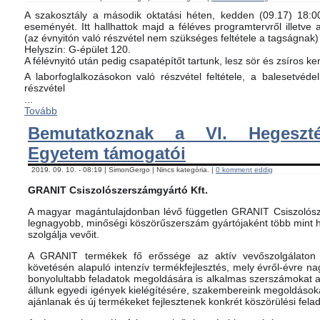
A szakosztály a második oktatási héten, kedden (09.17) 18:00-
eseményét. Itt hallhattok majd a féléves programtervről illetve 
(az évnyitón való részvétel nem szükséges feltétele a tagságnak)
Helyszín: G-épület 120.
A félévnyitó után pedig csapatépítőt tartunk, lesz sör és zsíros ke
A laborfoglalkozásokon való részvétel feltétele, a balesetvéd
részvétel
...
Tovább
Bemutatkoznak a VI. Hegeszté
Egyetem támogatói
2019. 09. 10. - 08:19 | SimonGergo | Nincs kategória. |
0 komment eddig
GRANIT Csiszolószerszámgyártó Kft.
A magyar magántulajdonban lévő független GRANIT Csiszolósz
legnagyobb, minőségi köszörűszerszám gyártójaként több mint h
szolgálja vevőit.
A GRANIT termékek fő erőssége az aktív vevőszolgálaton 
követésén alapuló intenzív termékfejlesztés, mely évről-évre na
bonyolultabb feladatok megoldására is alkalmas szerszámokat 
állunk egyedi igények kielégítésére, szakembereink megoldásoka
ajánlanak és új termékeket fejlesztenek konkrét köszörülési fela