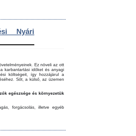
si Nyári
vetelményeinek. Ez növeli az ott
 a karbantartási időket és anyagi
ési költségeit, így hozzájárul a
éséhez. Sőt, a külső, az üzemen
gozók egészsége és környezetük
ás, forgácsolás, illetve egyéb