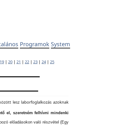
talános
Programok
System
19
|
20
|
21
|
22
|
23
|
24
|
25
özött lesz laborfoglalkozás azoknak
tő el, szeretném felhívni mindenki
lapozó előadásokon való részvétel (Egy