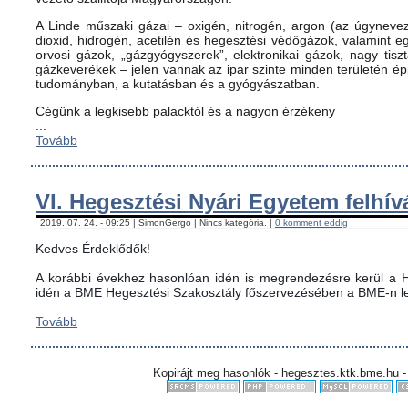
A Linde műszaki gázai – oxigén, nitrogén, argon (az úgynevez
dioxid, hidrogén, acetilén és hegesztési védőgázok, valamint
orvosi gázok, „gázgyógyszerek”, elektronikai gázok, nagy tis
gázkeverékek – jelen vannak az ipar szinte minden területén é
tudományban, a kutatásban és a gyógyászatban.
Cégünk a legkisebb palacktól és a nagyon érzékeny
...
Tovább
VI. Hegesztési Nyári Egyetem felhív
2019. 07. 24. - 09:25 | SimonGergo | Nincs kategória. |
0 komment eddig
Kedves Érdeklődők!
A korábbi évekhez hasonlóan idén is megrendezésre kerül a H
idén a BME Hegesztési Szakosztály főszervezésében a BME-n le
...
Tovább
Kopirájt meg hasonlók - hegesztes.ktk.bme.hu -