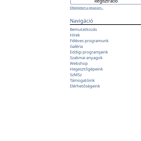
Elfelejtettem a jelszavam...
Navigáció
Bemutatkozás
Hírek
Féléves programunk
Galéria
Eddigi programjaink
Szakmai anyagok
Webshop
Hegesztőgépeink
SzMSz
Támogatóink
Elérhetőségeink