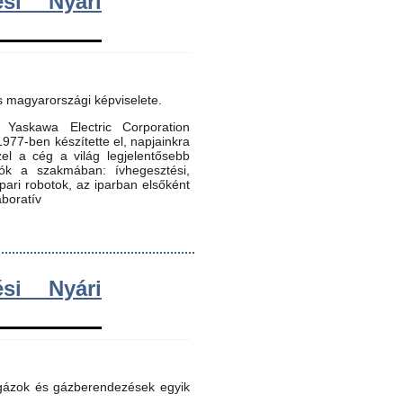
si Nyári
s magyarországi képviselete.
Yaskawa Electric Corporation
 1977-ben készítette el, napjainkra
zel a cég a világ legjelentősebb
dók a szakmában: ívhegesztési,
 ipari robotok, az iparban elsőként
aboratív
si Nyári
 gázok és gázberendezések egyik