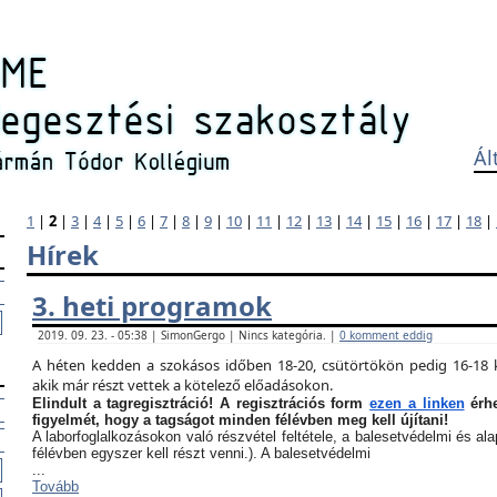
Ál
1
|
2
|
3
|
4
|
5
|
6
|
7
|
8
|
9
|
10
|
11
|
12
|
13
|
14
|
15
|
16
|
17
|
18
|
Hírek
3. heti programok
2019. 09. 23. - 05:38 | SimonGergo | Nincs kategória. |
0 komment eddig
A héten kedden a szokásos időben 18-20, csütörtökön pedig 16-18 k
akik már részt vettek a kötelező előadásokon.
Elindult a tagregisztráció! A regisztrációs form
ezen a linken
érhe
figyelmét, hogy a tagságot minden félévben meg kell újítani!
A laborfoglalkozásokon való részvétel feltétele, a balesetvédelmi és a
félévben egyszer kell részt venni.). A balesetvédelmi
...
Tovább