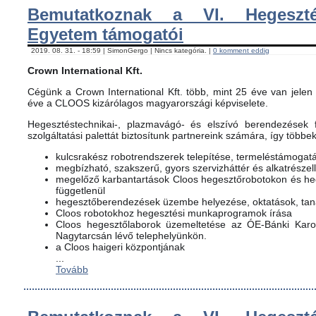
Bemutatkoznak a VI. Hegeszté
Egyetem támogatói
2019. 08. 31. - 18:59 | SimonGergo | Nincs kategória. |
0 komment eddig
Crown International Kft.
Cégünk a Crown International Kft. több, mint 25 éve van jelen 
éve a CLOOS kizárólagos magyarországi képviselete.
Hegesztéstechnikai-, plazmavágó- és elszívó berendezések f
szolgáltatási palettát biztosítunk partnereink számára, így többe
kulcsrakész robotrendszerek telepítése, termeléstámogat
megbízható, szakszerű, gyors szervizháttér és alkatrészel
megelőző karbantartások Cloos hegesztőrobotokon és h
függetlenül
hegesztőberendezések üzembe helyezése, oktatások, ta
Cloos robotokhoz hegesztési munkaprogramok írása
Cloos hegesztőlaborok üzemeltetése az ÓE-Bánki Karon
Nagytarcsán lévő telephelyünkön.
a Cloos haigeri központjának
...
Tovább