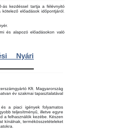
ás kezdéssel tartja a félévnyitó
a kötelező előadások időpontjáról.
nyér.
elmi és alapozó előadásokon való
si Nyári
erszámgyártó Kft. Magyarország
atvan év szakmai tapasztalatával
és a piaci igények folyamatos
gyobb teljesítményű, illetve egyre
ad a felhasználók kezébe. Készen
t kínálnak, termékösszetételeket
datokra.