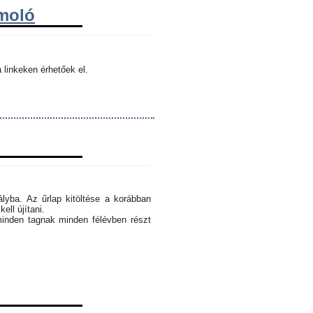
ámoló
 linkeken érhetőek el.
ályba. Az űrlap kitöltése a korábban
ell újítani.
minden tagnak minden félévben részt