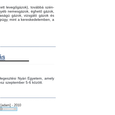
ett levegőgázok), továbbá szén-
 egyéb nemesgázok, éghető gázok,
ztaságú gázok, vizsgáló gázok és
ppúgy, mint a kereskedelemben, a
ás
egesztési Nyári Egyetem, amely 
sz szeptember 5-6 között.
 [adam] - 2010