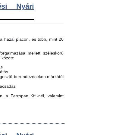
si Nyári
a hazai piacon, és több, mint 20
orgalmazása mellett széleskörű
k között:
ás
látás
egesztő berendezéseken márkától
nácsadás
, a Ferropan Kft.-nél, valamint