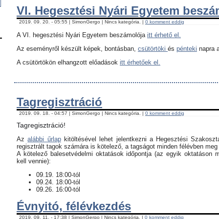
VI. Hegesztési Nyári Egyetem besz
2019. 09. 20. - 05:55 | SimonGergo | Nincs kategória. |
0 komment eddig
A VI. hegesztési Nyári Egyetem beszámolója
itt érhető el.
Az eseményről készült képek, bontásban,
csütörtöki
és
pénteki
napra a
A csütörtökön elhangzott előadások
itt érhetőek el.
Tagregisztráció
2019. 09. 18. - 04:57 | SimonGergo | Nincs kategória. |
0 komment eddig
Tagregisztráció!
Az
alábbi űrlap
kitöltésével lehet jelentkezni a Hegesztési Szakoszt
regisztrált tagok számára is kötelező, a tagságot minden félévben meg k
​A kötelező balesetvédelmi oktatások időpontja (az egyik oktatáson 
kell vennie):
09.19. 18:00-tól
09.24. 18:00-tól
09.26. 16:00-tól
Évnyitó, félévkezdés
2019. 09. 11. - 17:38 | SimonGergo | Nincs kategória. |
0 komment eddig