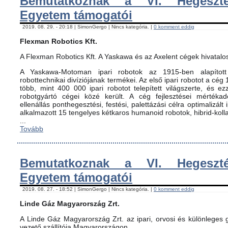
Bemutatkoznak a VI. Hegeszté
Egyetem támogatói
2019. 08. 29. - 20:18 | SimonGergo | Nincs kategória. |
0 komment eddig
Flexman Robotics Kft.
A Flexman Robotics Kft. A Yaskawa és az Axelent cégek hivatalo
A Yaskawa-Motoman ipari robotok az 1915-ben alapított 
robottechnikai divíziójának termékei. Az első ipari robotot a cég
több, mint 400 000 ipari robotot telepített világszerte, és ez
robotgyártó cégei közé került. A cég fejlesztései mértéka
ellenállás ponthegesztési, festési, palettázási célra optimalizált
alkalmazott 15 tengelyes kétkaros humanoid robotok, hibrid-koll
...
Tovább
Bemutatkoznak a VI. Hegeszté
Egyetem támogatói
2019. 08. 27. - 18:52 | SimonGergo | Nincs kategória. |
0 komment eddig
Linde Gáz Magyarország Zrt.
A Linde Gáz Magyarország Zrt. az ipari, orvosi és különleges
vezető szállítója Magyarországon.