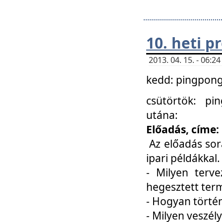
10. heti 
2013. 04. 15. - 06:
kedd: pingpong 
csütörtök: pi
utána:
Előadás, címe:
Az előadás sor
ipari példákkal
- Milyen terve
hegesztett ter
- Hogyan törté
- Milyen veszély