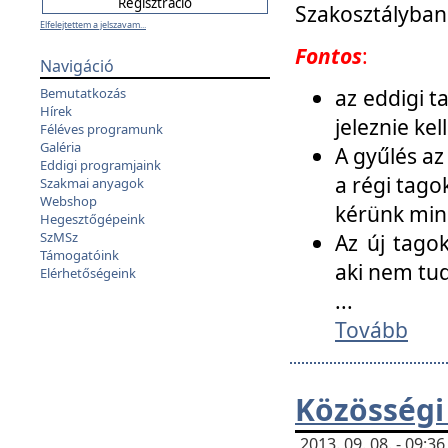
Szakosztályban
Elfelejtettem a jelszavam...
Fontos
:
Navigáció
az eddigi 
Bemutatkozás
Hírek
jeleznie ke
Féléves programunk
Galéria
A gyűlés az
Eddigi programjaink
a régi tago
Szakmai anyagok
Webshop
kérünk min
Hegesztőgépeink
SzMSz
Az új tago
Támogatóink
aki nem tud
Elérhetőségeink
...
Tovább
Közösségi
2013. 09. 08. - 09: