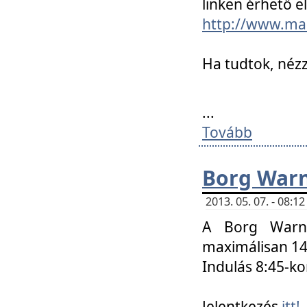
linken érhető el
http://www.mac
Ha tudtok, nézz
...
Tovább
Borg Warn
2013. 05. 07. - 08:
A Borg Warne
maximálisan 14 
Indulás 8:45-ko
Jelentkezés
itt!