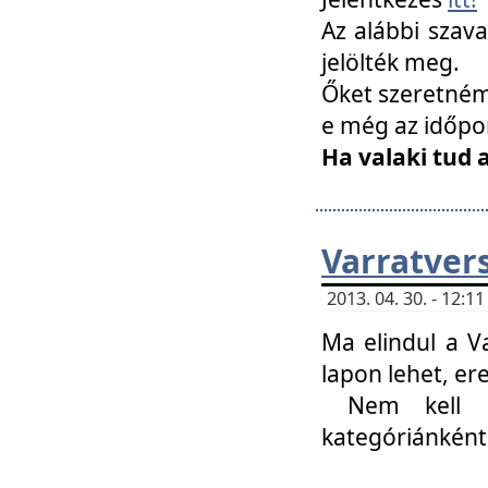
Az alábbi szav
jelölték meg.
Őket szeretném 
e még az időpo
Ha valaki tud 
Varratver
2013. 04. 30. - 12:
Ma elindul a V
lapon lehet, er
Nem kell mi
kategóriánként 