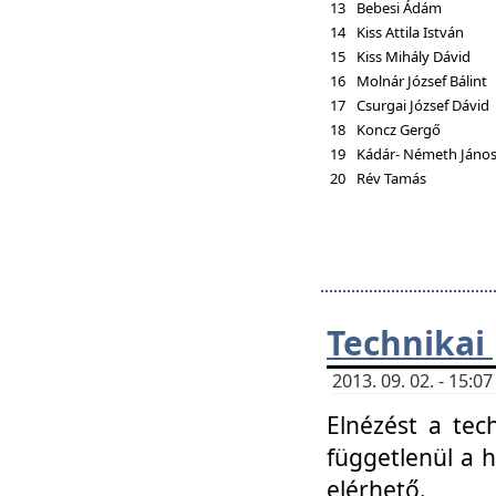
13
Bebesi Ádám
14
Kiss Attila István
15
Kiss Mihály Dávid
16
Molnár József Bálint
17
Csurgai József Dávid
18
Koncz Gergő
19
Kádár- Németh Jáno
20
Rév Tamás
Technikai
2013. 09. 02. - 15:
Elnézést a tec
függetlenül a 
elérhető.