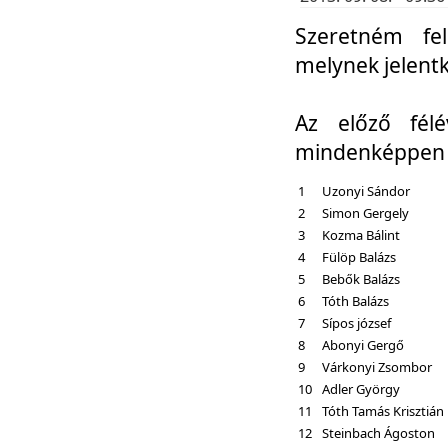
Szeretném fel
melynek jelent
Az előző fél
mindenképpen a
1
Uzonyi Sándor
2
Simon Gergely
3
Kozma Bálint
4
Fülöp Balázs
5
Bebők Balázs
6
Tóth Balázs
7
Sípos józsef
8
Abonyi Gergő
9
Várkonyi Zsombor
10
Adler György
11
Tóth Tamás Krisztián
12
Steinbach Ágoston