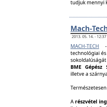
tudjuk mennyi k
Mach-Tech 
2013. 05. 14. - 12:
MACH-TECH
technológiai és
sokoldalúságát
BME Gépész S
illetve a szárn
Természetesen
A
részvétel in