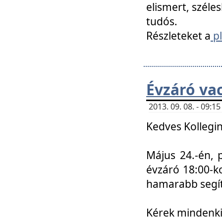
elismert, széle
tudós.
Részleteket a
pl
Évzáró va
2013. 09. 08. - 09:
Kedves Kollegin
Május 24.-én, 
évzáró 18:00-ko
hamarabb segít
Kérek mindenkit