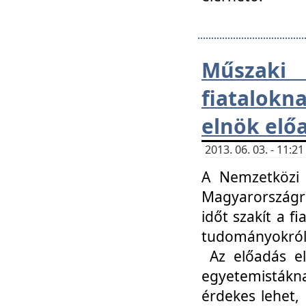
Műsza
fiatalokn
elnök elő
2013. 06. 03. - 11:
A Nemzetközi 
Magyarországr
időt szakít a f
tudományokról 
Az előadás el
egyetemisták
érdekes lehet,