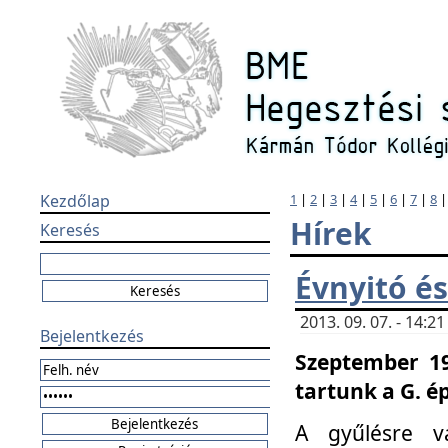
Kezdőlap
1
|
2
|
3
|
4
|
5
|
6
|
7
|
8
Hírek
Keresés
Évnyitó és
2013. 09. 07. - 14:
Bejelentkezés
Szeptember 19
tartunk a G. é
A gyűlésre v