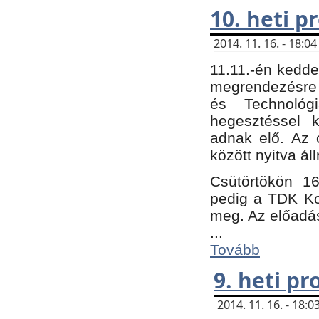
10. heti 
2014. 11. 16. - 18:
11.11.-én kedde
megrendezésre 
és Technológ
hegesztéssel k
adnak elő. Az o
között nyitva ál
Csütörtökön 16
pedig a TDK Kon
meg. Az előadá
...
Tovább
9. heti p
2014. 11. 16. - 18