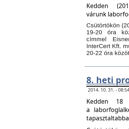
Kedden (201
várunk laborfo
Csütörtökön (20
19-20 óra kö
címmel Eisne
InterCert Kft. 
20-22 óra közöt
8. heti p
2014. 10. 31. - 08
Kedden 18 ó
a laborfoglal
tapasztaltabba