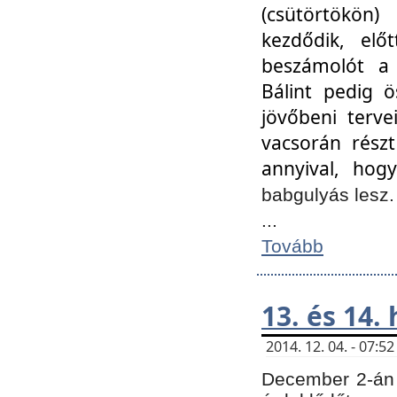
(csütörtökön
kezdődik, elő
beszámolót a 
Bálint pedig ö
jövőbeni terve
vacsorán részt
annyival, hogy
babgulyás lesz
...
Tovább
13. és 14.
2014. 12. 04. - 07:
December 2-án 