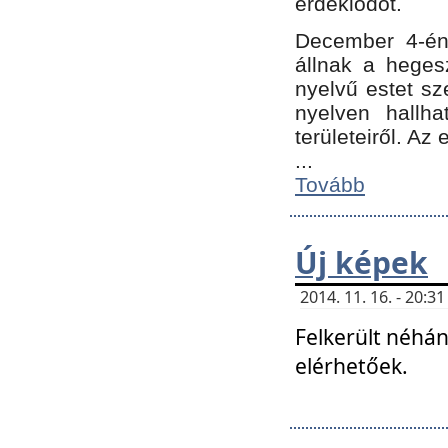
érdeklődőt.
December 4-én
állnak a hegesz
nyelvű estet sz
nyelven hallh
területeiről. A
...
Tovább
Új képek
2014. 11. 16. - 20:
Felkerült néhán
elérhetőek.