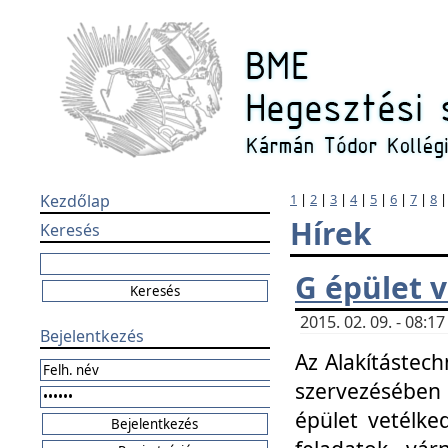
Kezdőlap
1
|
2
|
3
|
4
|
5
|
6
|
7
|
8
Hírek
Keresés
G épület 
2015. 02. 09. - 08:
Bejelentkezés
Az Alakítástech
szervezésében
épület vetélke