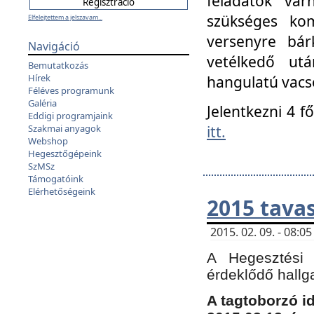
feladatok vá
szükséges kom
Elfelejtettem a jelszavam...
versenyre bár
Navigáció
vetélkedő ut
Bemutatkozás
Hírek
hangulatú vacso
Féléves programunk
Galéria
Jelentkezni 4 f
Eddigi programjaink
itt.
Szakmai anyagok
Webshop
Hegesztőgépeink
SzMSz
Támogatóink
Elérhetőségeink
2015 tavas
2015. 02. 09. - 08:
A Hegesztési 
érdeklődő hallg
A tagtoborzó i