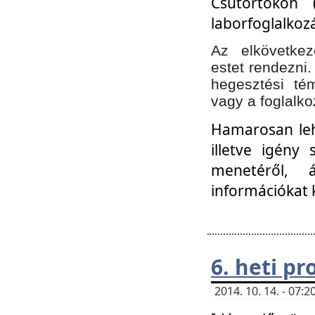
Csütörtökön 
laborfoglalkozá
Az elkövetke
estet rendezni
hegesztési té
vagy a foglalko
Hamarosan lehe
illetve igény
menetéről, á
információkat 
6. heti p
2014. 10. 14. - 07