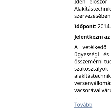
Idén először
Alakítástechni
szervezésében
Időpont
: 2014
Jelentkezni az
A vetélkedő 
ügyességi és
összemérni tud
szakosztályok 
alakítástec
versenyállom
vacsorával vár
...
Tovább