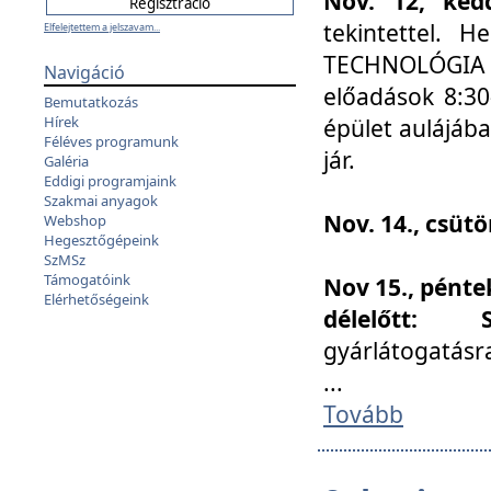
Nov. 12, kedd
tekintettel. 
Elfelejtettem a jelszavam...
TECHNOLÓGIA s
Navigáció
előadások 8:30
Bemutatkozás
Hírek
épület aulájába
Féléves programunk
jár.
Galéria
Eddigi programjaink
Szakmai anyagok
Nov. 14., csüt
Webshop
Hegesztőgépeink
SzMSz
Támogatóink
Nov 15., pénte
Elérhetőségeink
délelőtt:
gyárlátogatásr
...
Tovább