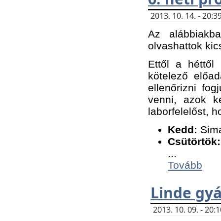
2013. 10. 14. - 20
Az alábbiakb
olvashattok kic
Ettől a héttől
kötelező előa
ellenőrizni fo
venni, azok k
laborfelelőst, h
K
edd:
Sima
Csütörtök:
...
Tovább
Linde gyá
2013. 10. 09. - 20