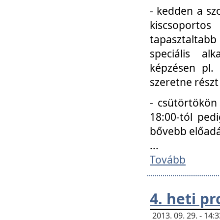
- kedden a szo
kiscsoportos
tapasztaltab
speciális a
képzésen pl.
szeretne részt
- csütörtökön
18:00-tól ped
bővebb előadá
...
Tovább
4. heti p
2013. 09. 29. - 14