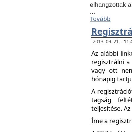
elhangzottak a
...
Tovább
Regisztrá
2013. 09. 21. - 1
Az alábbi lin
regisztrálni a
vagy ott nem
hónapig tartju
A regisztráció
tagság felt
teljesítése. A
Íme a regisztr