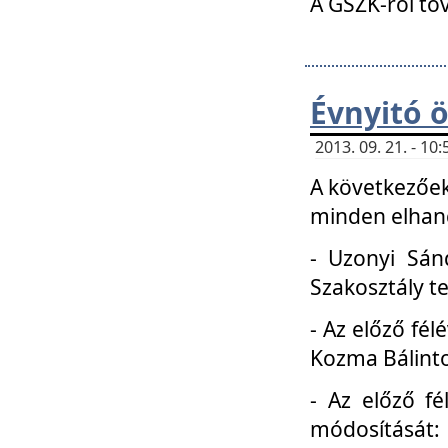
A GSZK-ról to
Évnyitó 
2013. 09. 21. - 1
A következőek
minden elhang
- Uzonyi Sánd
Szakosztály t
- Az előző fél
Kozma Bálinto
- Az előző f
módosítását: