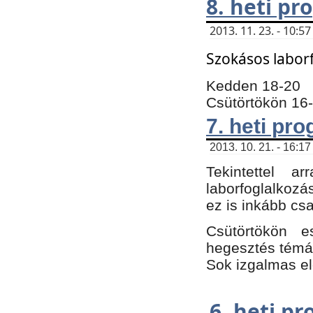
8. heti p
2013. 11. 23. - 10:
Szokásos labor
Kedden 18-20
Csütörtökön 16
7. heti pr
2013. 10. 21. - 16:17
Tekintettel 
laborfoglalkozá
ez is inkább csa
Csütörtökön e
hegesztés témáb
Sok izgalmas el
6. heti p