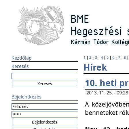
Kezdőlap
1
|
2
|
3
|
4
|
5
|
6
|
7
|
8
Hírek
Keresés
10. heti 
2013. 11. 25. - 09:
Bejelentkezés
A közeljövőben
benneteket ról