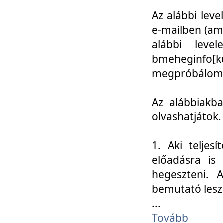
Az alábbi leve
e-mailben (am
alábbi leve
bmeheginfo[k
megpróbálom k
Az alábbiakba
olvashatjátok.
1. Aki teljes
előadásra is
hegeszteni. 
bemutató lesz
...
Tovább