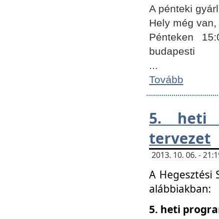
A pénteki gyár
Hely még van, 
Pénteken 15:
budapesti
...
Tovább
5. heti
tervezet
2013. 10. 06. - 21
A Hegesztési 
alábbiakban:
5. heti prog