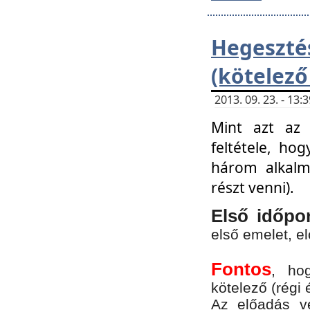
Hegesz
(kötelező
2013. 09. 23. - 13
Mint azt az 
feltétele, ho
három alkalm
részt venni).
Első időpo
első emelet, e
Fontos
, ho
kötelező (régi 
Az előadás vé