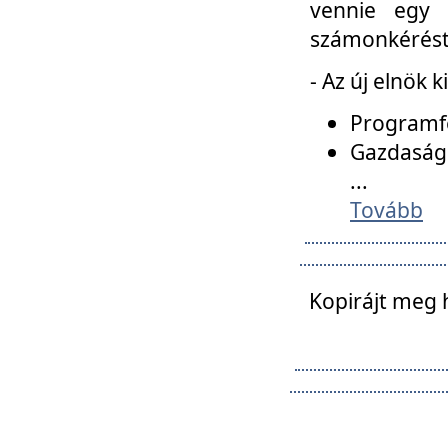
vennie egy 
számonkérést t
- Az új elnök 
Programfe
Gazdasági
...
Tovább
Kopirájt meg 