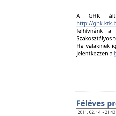
A GHK álta
http://ghk.ktk
felhívnánk a
Szakosztályos t
Ha valakinek i
jelentkezzen a
Féléves p
2011. 02. 14. - 21: