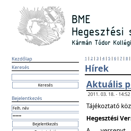
Kezdőlap
1
|
2
|
3
|
4
|
5
|
6
|
7
|
8
Hírek
Keresés
Aktuális 
2011. 03. 18. - 14:
Bejelentkezés
Tájékoztató kö
Hegesztési Vers
A versenyt 