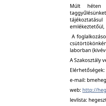
Múlt héten 
taggyűlésünke
tájékoztatásul
emlékeztetőül, a
A foglalkozáso
csütörtökönké
laborban (kivév
A Szakosztály v
Elérhetőségek:
e-mail: bmehe
web:
http://he
levlista: hege