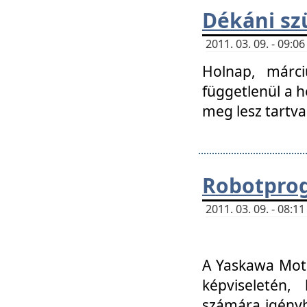
Dékáni sz
2011. 03. 09. - 09:
Holnap, márci
függetlenül a h
meg lesz tartva
Robotpro
2011. 03. 09. - 08:
A Yaskawa Moto
képviseletén, 
számára igényb