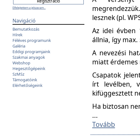
megrendezzük.
Elfelejtettem a jelszavam...
lesznek (pl. WPS
Navigáció
Az idei évben 
Bemutatkozás
Hírek
állnia, így max
Féléves programunk
Galéria
A nevezési hat
Eddigi programjaink
Szakmai anyagok
miatt érdemes 
Webshop
Hegesztőgépeink
Csapatok jele
SzMSz
Támogatóink
írt levélben,
Elérhetőségeink
kifüggesztett n
Ha biztosan ne
...
Tovább