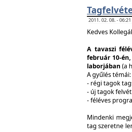
Tagfelvéte
2011. 02. 08. - 06:
Kedves Kollegá
A tavaszi fél
február 10-én,
laborjában
(a 
A gyűlés témái:
- régi tagok t
- új tagok felvé
- féléves prog
Mindenki megje
tag szeretne le