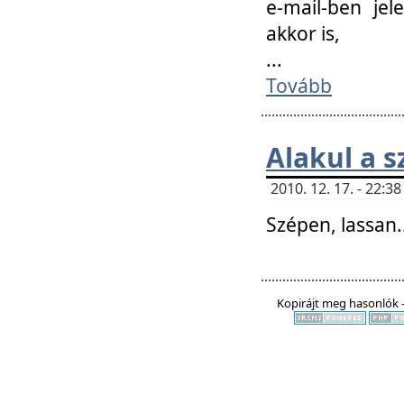
e-mail-ben jel
akkor is,
...
Tovább
Alakul a s
2010. 12. 17. - 22:
Szépen, lassan..
Kopirájt meg hasonlók -