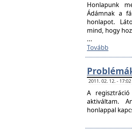
Honlapunk me
Ádámnak a fár
honlapot. Lát
mind, hogy hoz
...
Tovább
Problémák
2011. 02. 12. - 17:
A regisztráci
aktiváltam. 
honlappal kapcs