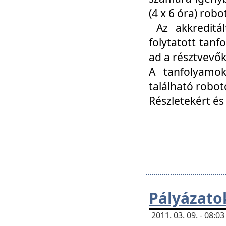
(4 x 6 óra) ro
Az akkreditál
folytatott tan
ad a résztvevő
A tanfolyamok
található robot
Részletekért és
Pályázato
2011. 03. 09. - 08: