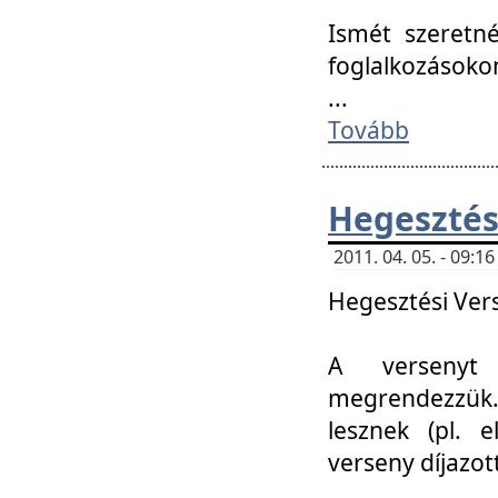
Ismét szeretné
foglalkozásoko
...
Tovább
Hegesztés
2011. 04. 05. - 09:
Hegesztési Verse
A versenyt 
megrendezzük.
lesznek (pl. e
verseny díjazo