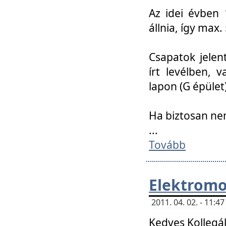
Az idei évben 
állnia, így max
Csapatok jele
írt levélben, 
lapon (G épület)
Ha biztosan ne
...
Tovább
Elektromo
2011. 04. 02. - 11:
Kedves Kollegá