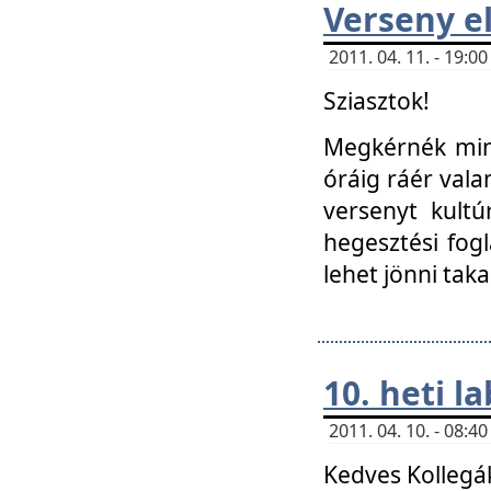
Verseny el
2011. 04. 11. - 19:
Sziasztok!
Megkérnék mind
óráig ráér vala
versenyt kultú
hegesztési fog
lehet jönni taka
10. heti l
2011. 04. 10. - 08:
Kedves Kollegá