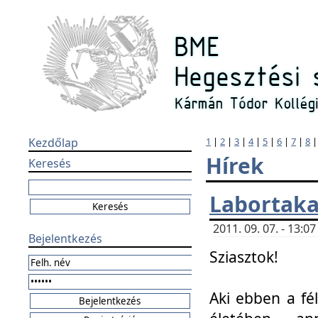
Kezdőlap
1
|
2
|
3
|
4
|
5
|
6
|
7
|
8
Hírek
Keresés
Labortaka
2011. 09. 07. - 13:
Bejelentkezés
Sziasztok!
Aki ebben a fél