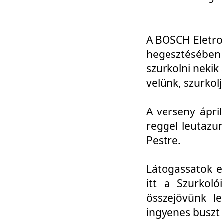
A BOSCH Eletro
hegesztésébe
szurkolni nekik
velünk, szurkol
A verseny ápri
reggel leutazu
Pestre.
Látogassatok e
itt a Szurkoló
összejövünk l
ingyenes buszt