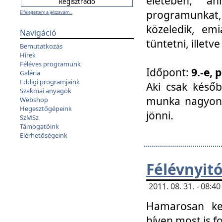
életében, a
programunkat, a
Elfelejtettem a jelszavam...
közeledik, em
Navigáció
tüntetni, illetve
Bemutatkozás
Hírek
Féléves programunk
Időpont:
9.-e, 
Galéria
Eddigi programjaink
Aki csak későb
Szakmai anyagok
munka nagyon 
Webshop
Hegesztőgépeink
jönni.
SzMSz
Támogatóink
Elérhetőségeink
Félévnyit
2011. 08. 31. - 08:
Hamarosan ke
híven most is f