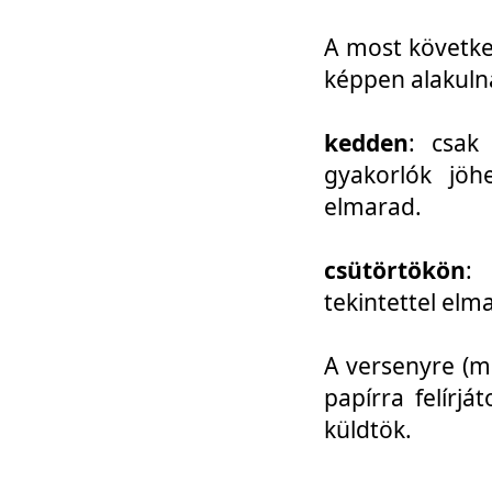
A most követke
képpen alakuln
kedden
: csak
gyakorlók jöh
elmarad.
csütörtökön
: 
tekintettel elm
A versenyre (mo
papírra felírj
küldtök.