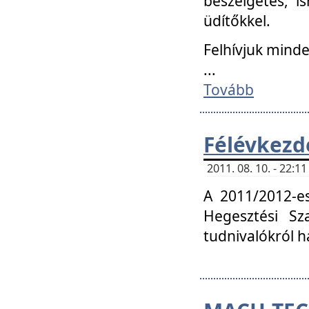
beszélgetés, i
üdítőkkel.
Felhívjuk mind
...
Tovább
Félévkezd
2011. 08. 10. - 22:
A 2011/2012-e
Hegesztési Sza
tudnivalókról 