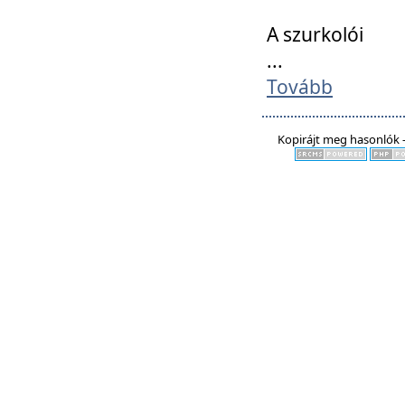
A szurkolói
...
Tovább
Kopirájt meg hasonlók -