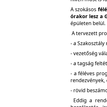
A szokásos
fél
órakor lesz a 
épületen belül.
A tervezett pr
- a Szakosztály
- vezetőség vál
- a tagság felt
- a féléves pro
rendezvények, 
- rövid beszámo
Eddig a rende