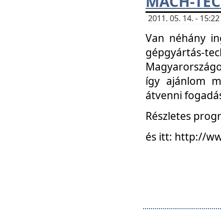
MACH-TECH
2011. 05. 14. - 15:
Van néhány in
gépgyártás-tech
Magyarországon
így ajánlom m
átvenni fogadá
Részletes progr
és itt: http:/