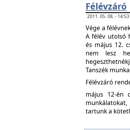
Félévzáró
2011. 05. 08. - 14:
Vége a félévnek
A félév utolsó 
és május 12. c
nem lesz heg
hegeszthetnék
Tanszék munkat
Félévzáró rend
május 12-én c
munkálatokat, 
tartunk a kötet