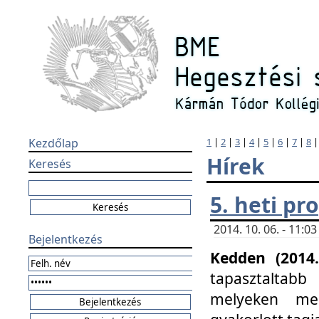
Kezdőlap
1
|
2
|
3
|
4
|
5
|
6
|
7
|
8
Hírek
Keresés
5. heti p
2014. 10. 06. - 11:
Bejelentkezés
Kedden (2014.
tapasztaltabb
melyeken meg