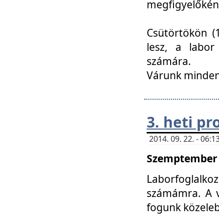
megfigyelőkén
Csütörtökön (1
lesz, a labor
számára.
Várunk mindenk
3. heti p
2014. 09. 22. - 06
Szemptember 2
Laborfoglalk
számámra. A ve
fogunk közele