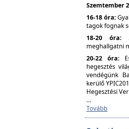
Szemtember 25
16-18 óra:
Gyak
tagok fognak s
18-20 óra:
meghallgatni m
20-22 óra:
Es
hegesztés vilá
vendégünk Ba
kerülő YPIC201
Hegesztési Ver
...
Tovább