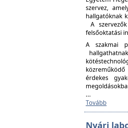
szervez, amel
hallgatóknak k
A szervezők
felsőoktatási 
A szakmai p
hallgathatna
kötéstechnológ
közreműködő i
érdekes gyak
megoldásokba
...
Tovább
Nyári lab