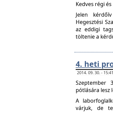
Kedves régi és 
Jelen kérdőí
Hegesztési Sza
az eddigi tag
töltenie a kérd
4. heti p
2014. 09. 30. - 15
Szeptember 3
pótlására lesz
A laborfoglal
várjuk, de t