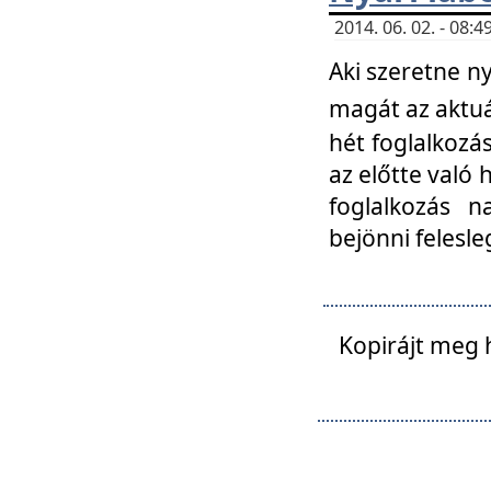
2014. 06. 02. - 08
Aki szeretne ny
magát az aktuá
hét foglalkozás
az előtte való 
foglalkozás n
bejönni felesle
Kopirájt meg 