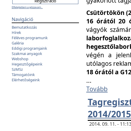
gyakorlott tagj
Elfelejtettem a jelszavam...
Csütörtökön (2
Navigáció
16 órától 20 
Bemutatkozás
vágyók számá
Hírek
laborfoglal
Féléves programunk
Galéria
hegesztőlaborb
Eddigi programjaink
végén a jelenl
Szakmai anyagok
Webshop
utólagos reklam
Hegesztőgépeink
SzMSz
18 órától a G1
Támogatóink
...
Elérhetőségeink
Tovább
Tagreg
2014/2015
2014. 09. 11. - 11