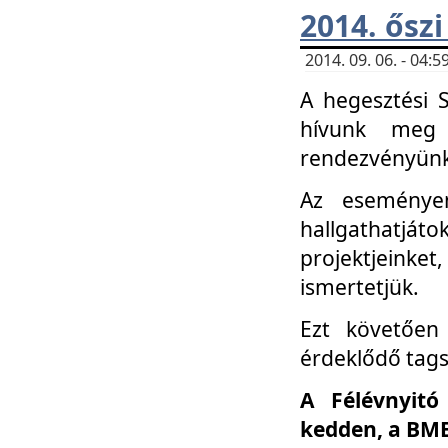
2014. őszi
2014. 09. 06. - 04
A hegesztési 
hívunk meg 
rendezvényünk
Az eseménye
hallgathatjáto
projektjeink
ismertetjük.
Ezt követően 
érdeklődő tag
A Félévnyitó
kedden, a BME