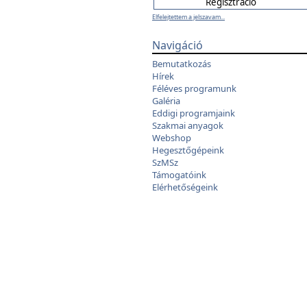
Elfelejtettem a jelszavam...
Navigáció
Bemutatkozás
Hírek
Féléves programunk
Galéria
Eddigi programjaink
Szakmai anyagok
Webshop
Hegesztőgépeink
SzMSz
Támogatóink
Elérhetőségeink