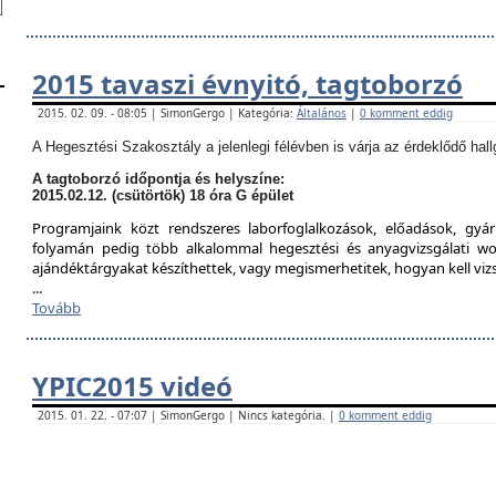
2015 tavaszi évnyitó, tagtoborzó
2015. 02. 09. - 08:05 | SimonGergo | Kategória:
Általános
|
0 komment eddig
A Hegesztési Szakosztály a jelenlegi félévben is várja az érdeklődő hall
A tagtoborzó időpontja és helyszíne:
2015.02.12. (csütörtök) 18 óra G épület
Programjaink közt rendszeres laborfoglalkozások, előadások, gyár
folyamán pedig több alkalommal hegesztési és anyagvizsgálati w
ajándéktárgyakat készíthettek, vagy megismerhetitek, hogyan kell viz
...
Tovább
YPIC2015 videó
2015. 01. 22. - 07:07 | SimonGergo | Nincs kategória. |
0 komment eddig