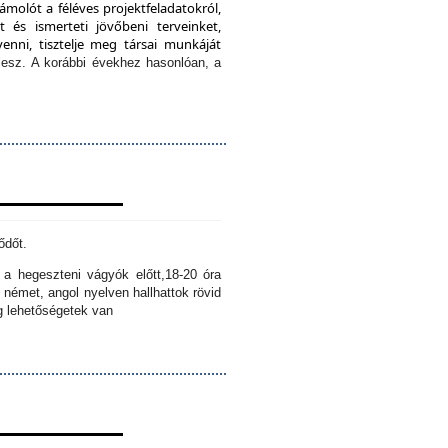
ámolót a féléves projektfeladatokról,
 és ismerteti jövőbeni terveinket,
enni, tisztelje meg társai munkáját
lesz.
A korábbi évekhez hasonlóan, a
ődőt.
k a hegeszteni vágyók előtt,
18-20 óra
 német, angol nyelven hallhattok rövid
ig lehetőségetek van