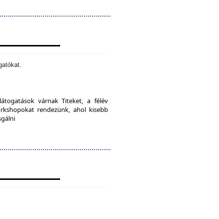
gatókat.
látogatások várnak Titeket, a félév
orkshopokat rendezünk, ahol kisebb
sgálni