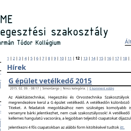
Ál
1
|
2
|
3
|
4
|
5
|
6
|
7
|
8
|
9
|
10
|
11
|
12
|
13
|
14
|
15
|
16
|
17
|
18
|
Hírek
G épület vetélkedő 2015
2015. 02. 09. - 08:17 | SimonGergo | Nincs kategória. |
0 komment eddig
Az Alakítástechnikai, Hegesztési és Orvostechnika Szakosztályok
megrendezésre kerül a G épület vetélkedő. A vetélkedőn különböző 
Titeket. A feladatok megoldásához nem szükséges komolyabb is
versenyre bárki jelentkezhet, nem csak szakosztályosok! A vetélked
kellemes hangulatú vacsorára, a legjobban teljesítő csapatokat díjazzu
Jelentkezni 4 fős csapatokban az alábbi form kitöltésével tudtok
itt.