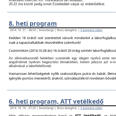
Rheinland InterCert Kft. munkatársa tart előadást,
20-22 óra között pedig ismét Estebéddel várjuk az érdeklődőket.
8. heti program
2014. 10. 31. - 08:54 | SimonGergo | Nincs kategória. |
0 komment eddig
Kedden 18 órától sok szeretettel várunk mindenkit a laborfoglalko
csak a tapasztaltabbak részvételére számítunk!
Csütörtökön (2014.10.28-án) 16 órától 20 óráig szintén laborfoglalkozá
Az elkövetkezendő hetekben szeretnék egy idegen nyelvű estet ren
angol/német nyelven hegesztési témakörben, kérem jelezze azt e-m
alkalmával a laborfelelősnek.
Hamarosan lehetőségetek nyílik szakosztályos pulcsi és kabát, illetve
igénylés pontos menetéről, árakról, színválasztékról rövidesen bőve
6. heti program, ATT vetélkedő
2014. 10. 14. - 07:20 | SimonGergo | Nincs kategória. |
0 komment eddig
Idén először megrendezésre kerül az
ATT Vetélkedő
, az Alak