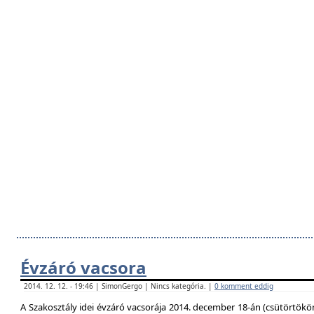
Évzáró vacsora
2014. 12. 12. - 19:46 | SimonGergo | Nincs kategória. |
0 komment eddig
A Szakosztály idei évzáró vacsorája 2014. december 18-án (csütörtökö