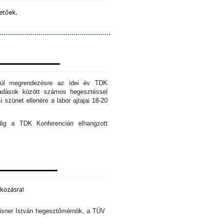
etőek.
erül megrendezésre az idei év TDK
őadások között számos hegesztéssel
 szünet ellenére a labor ajtajai 18-20
edig a TDK Konferencián elhangzott
lkozásra!
isner István hegesztőmérnök, a TÜV