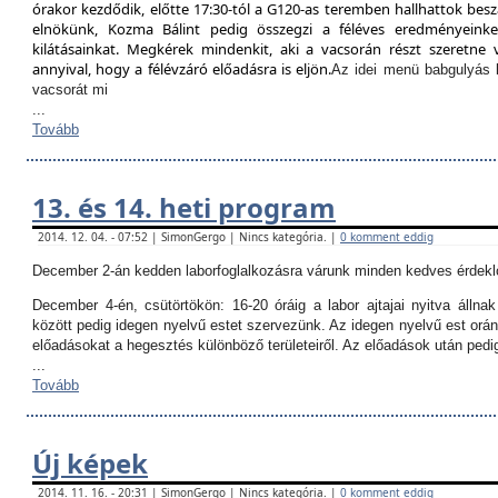
órakor kezdődik, előtte 17:30-tól a G120-as teremben hallhattok besz
elnökünk, Kozma Bálint pedig összegzi a féléves eredményeinket
kilátásainkat. Megkérek mindenkit, aki a vacsorán részt szeretne v
annyival, hogy a félévzáró előadásra is eljön.
Az idei menü babgulyás 
vacsorát mi
...
Tovább
13. és 14. heti program
2014. 12. 04. - 07:52 | SimonGergo | Nincs kategória. |
0 komment eddig
December 2-án kedden laborfoglalkozásra várunk minden kedves érdekl
December 4-én, csütörtökön:
16-20 óráig a labor ajtajai nyitva állna
között pedig idegen nyelvű estet szervezünk. Az idegen nyelvű est orán
előadásokat a hegesztés különböző területeiről. Az előadások után ped
...
Tovább
Új képek
2014. 11. 16. - 20:31 | SimonGergo | Nincs kategória. |
0 komment eddig