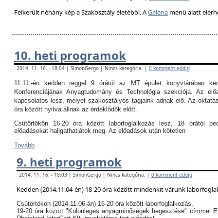
Felkerült néhány kép a Szakosztály életéből. A
Galéria
menü alatt elérh
10. heti programok
2014. 11. 16. - 18:04 | SimonGergo | Nincs kategória. |
0 komment eddig
11.11.-én kedden reggel 9 órától az MT épület könyvtárában k
Konferenciájának Anyagtudomány és Technológia szekciója. Az el
kapcsolatos lesz, melyet szakosztályos tagjaink adnak elő. Az oktatási
óra között nyitva állnak az érdeklődők előtt.
Csütörtökön 16-20 óra között laborfoglalkozás lesz, 18 órától p
előadásokat hallgathatjátok meg. Az előadások után kötetlen
...
Tovább
9. heti programok
2014. 11. 16. - 18:03 | SimonGergo | Nincs kategória. |
0 komment eddig
Kedden (2014.11.04-én) 18-20 óra között mindenkit várunk laborfogla
Csütörtökön (2014.11.06-án) 16-20 óra között laborfoglalkozás,
19-20 óra között "Különleges anyagminőségek hegesztése" címmel E