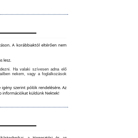
záson. A korábbiaktól eltérően nem
s lesz.
dezni. Ha valaki szívesen adna elő
ailben nekem, vagy a foglalkozások
 igény szerint pólók rendelésére. Az
bb információkat küldünk Nektek!
ítástechnikai, a Hegesztési és az