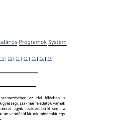
talános
Programok
System
19
|
20
|
21
|
22
|
23
|
24
|
25
 szervezésében az idei félévben is
ügyességi, szakmai feladatok várnak
meret egyik szakterületről sem, a
ő után vendégül látunk mindenkit egy
k.