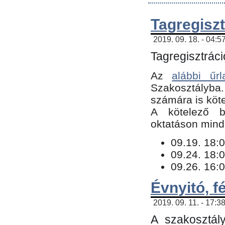
Tagregiszt
2019. 09. 18. - 04:5
Tagregisztráci
Az
alábbi űrl
Szakosztályba.
számára is köte
​A kötelező b
oktatáson minde
09.19. 18:0
09.24. 18:0
09.26. 16:0
Évnyitó, f
2019. 09. 11. - 17:3
A szakosztál