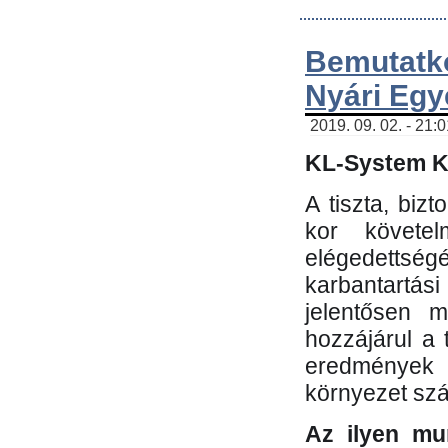
Bemutatk
Nyári Egy
2019. 09. 02. - 21:
KL-System Kf
A tiszta, bi
kor követe
elégedettség
karbantartás
jelentősen m
hozzájárul a
eredmények e
környezet sz
Az ilyen mu