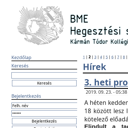
Kezdőlap
1
|
2
|
3
|
4
|
5
|
6
|
7
|
8
Hírek
Keresés
3. heti p
2019. 09. 23. - 05:
Bejelentkezés
A héten kedden
18 között lesz 
kötelező előad
Elindult a ta