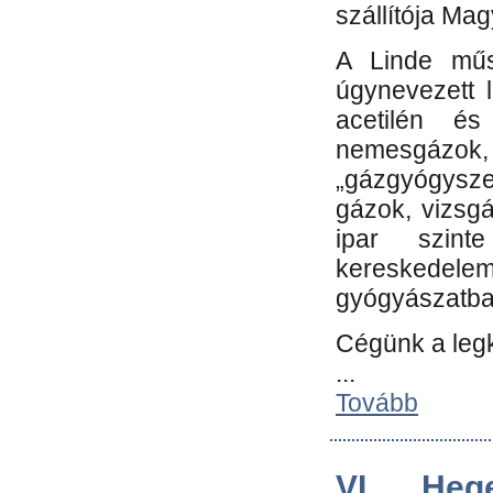
szállítója Ma
A Linde műs
úgynevezett 
acetilén és
nemesgáz
„gázgyógysze
gázok, vizsg
ipar szin
kereskedele
gyógyászatb
Cégünk a leg
...
Tovább
VI. Heg