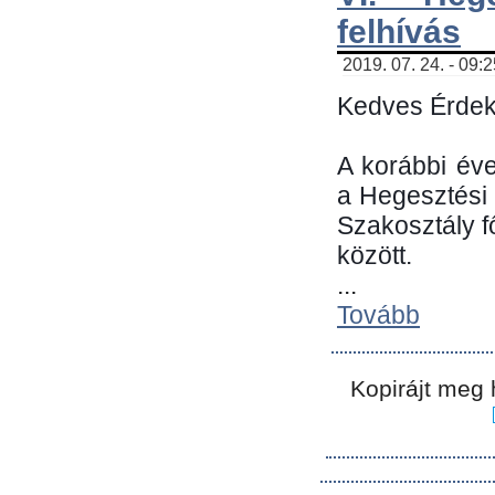
felhívás
2019. 07. 24. - 09:
Kedves Érdek
A korábbi év
a Hegesztési
Szakosztály 
között.
...
Tovább
Kopirájt meg 