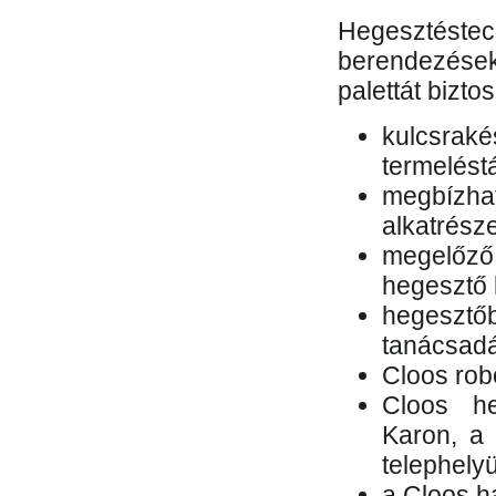
Hegesztés
berendezések 
palettát bizto
kulcsr
termelés
megbízh
alkatrésze
megelőző
hegesztő 
hegesztő
tanácsad
Cloos rob
Cloos he
Karon, a 
telephely
a Cloos h