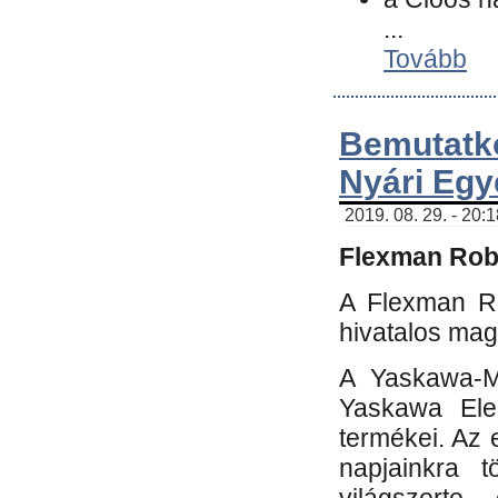
...
Tovább
Bemutatk
Nyári Egy
2019. 08. 29. - 20:
Flexman Robo
A Flexman Ro
hivatalos mag
A Yaskawa-Mo
Yaskawa Elec
termékei. Az e
napjainkra t