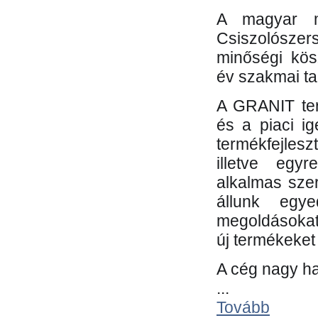
A magyar m
Csiszolósze
minőségi kös
év szakmai tap
A GRANIT ter
és a piaci i
termékfejles
illetve egy
alkalmas sze
állunk egye
megoldásokat
új termékeket 
A cég nagy ha
...
Tovább