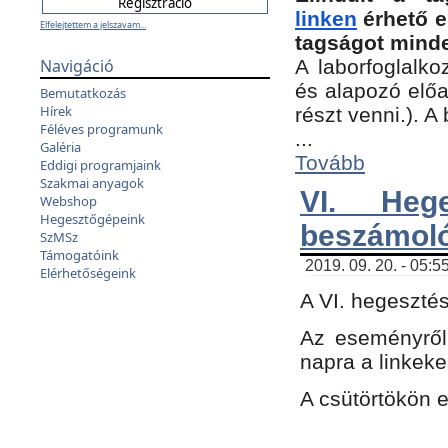
linken
érhető e
Elfelejtettem a jelszavam...
tagságot minde
Navigáció
A laborfoglalko
és alapozó előa
Bemutatkozás
Hírek
részt venni.). 
Féléves programunk
...
Galéria
Tovább
Eddigi programjaink
Szakmai anyagok
VI. Heg
Webshop
Hegesztőgépeink
beszámol
SzMSz
Támogatóink
2019. 09. 20. - 05:5
Elérhetőségeink
A VI. hegeszté
Az eseményről
napra a linkeke
A csütörtökön 