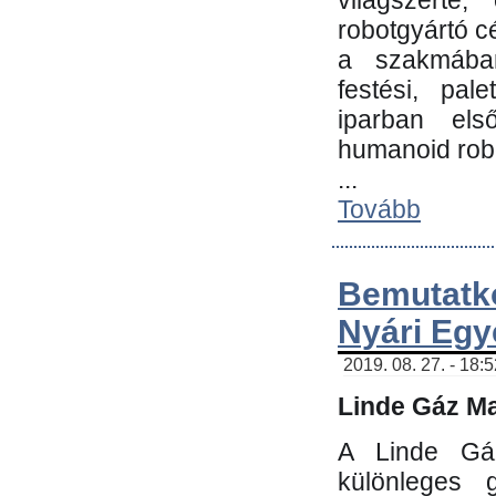
világszerte
robotgyártó c
a szakmában:
festési, pale
iparban els
humanoid robo
...
Tovább
Bemutatk
Nyári Egy
2019. 08. 27. - 18:
Linde Gáz Ma
A Linde Gáz
különleges 