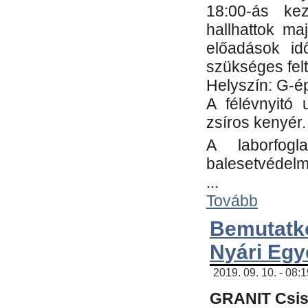
18:00-ás kez
hallhattok ma
előadások id
szükséges fel
Helyszín: G-ép
A félévnyitó 
zsíros kenyér.
A laborfogl
balesetvédelm
...
Tovább
Bemutatk
Nyári Egy
2019. 09. 10. - 08:
GRANIT Csis