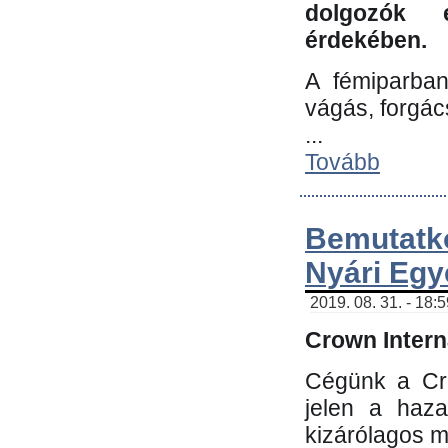
dolgozók 
érdekében.
A fémiparba
vágás, forgác
...
Tovább
Bemutatk
Nyári Egy
2019. 08. 31. - 18:
Crown Interna
Cégünk a Cro
jelen a haz
kizárólagos m