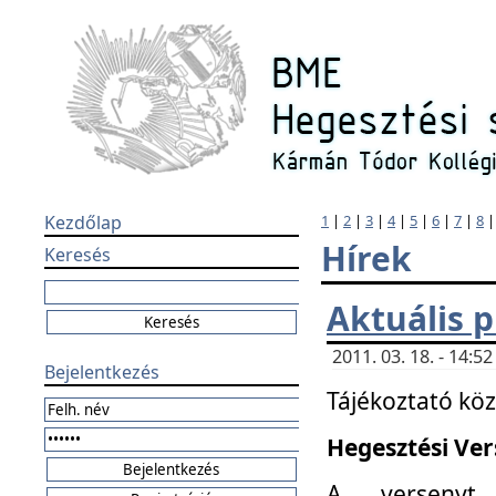
Kezdőlap
1
|
2
|
3
|
4
|
5
|
6
|
7
|
8
Hírek
Keresés
Aktuális 
2011. 03. 18. - 14:
Bejelentkezés
Tájékoztató kö
Hegesztési Vers
A versenyt 