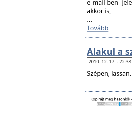
e-mail-ben jel
akkor is,
...
Tovább
Alakul a s
2010. 12. 17. - 22:
Szépen, lassan..
Kopirájt meg hasonlók -