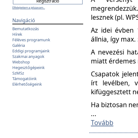
megrendezzük.
Elfelejtettem a jelszavam...
lesznek (pl. WPS
Navigáció
Az idei évben 
Bemutatkozás
Hírek
állnia, így max
Féléves programunk
Galéria
A nevezési hat
Eddigi programjaink
Szakmai anyagok
miatt érdemes 
Webshop
Hegesztőgépeink
Csapatok jele
SzMSz
Támogatóink
írt levélben,
Elérhetőségeink
kifüggesztett n
Ha biztosan ne
...
Tovább