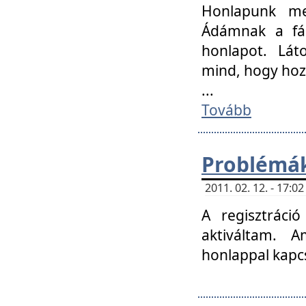
Honlapunk me
Ádámnak a fár
honlapot. Lát
mind, hogy hoz
...
Tovább
Problémák
2011. 02. 12. - 17:
A regisztráci
aktiváltam. 
honlappal kapcs