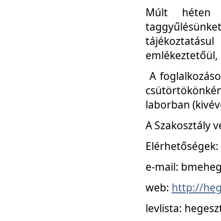
Múlt héten 
taggyűlésünke
tájékoztatásul
emlékeztetőül, a
A foglalkozáso
csütörtökönké
laborban (kivév
A Szakosztály v
Elérhetőségek:
e-mail: bmehe
web:
http://he
levlista: hege