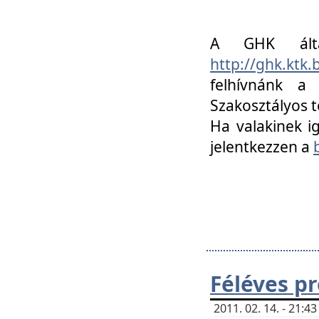
A GHK álta
http://ghk.ktk
felhívnánk a
Szakosztályos t
Ha valakinek i
jelentkezzen a
Féléves p
2011. 02. 14. - 21: