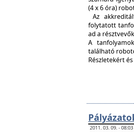
(4 x 6 óra) ro
Az akkreditál
folytatott tan
ad a résztvevő
A tanfolyamok
található robot
Részletekért és
Pályázato
2011. 03. 09. - 08: