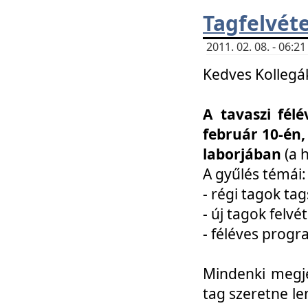
Tagfelvéte
2011. 02. 08. - 06:
Kedves Kollegá
A tavaszi fél
február 10-én,
laborjában
(a 
A gyűlés témái:
- régi tagok t
- új tagok felvé
- féléves prog
Mindenki megje
tag szeretne le