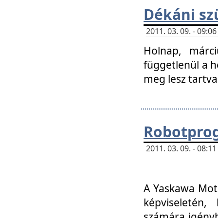
Dékáni sz
2011. 03. 09. - 09:
Holnap, márci
függetlenül a h
meg lesz tartva
Robotpro
2011. 03. 09. - 08:
A Yaskawa Moto
képviseletén, 
számára igényb