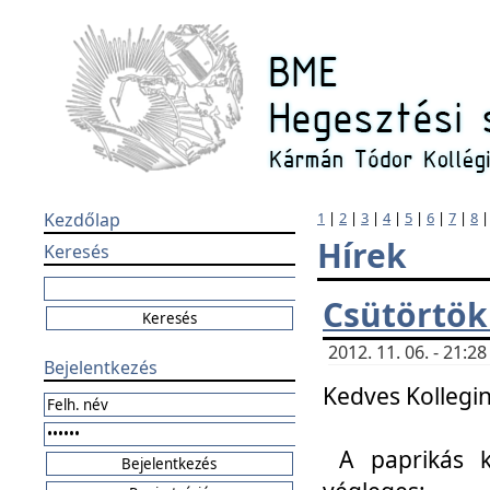
Kezdőlap
1
|
2
|
3
|
4
|
5
|
6
|
7
|
8
Hírek
Keresés
Csütörtök
2012. 11. 06. - 21:
Bejelentkezés
Kedves Kollegin
A paprikás k