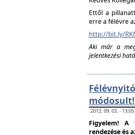
Ettől a pillana
erre a félévre a
http://bit.ly/RK
Aki már a megn
jelentkezési hat
Félévnyi
módosult!
2012. 09. 03. - 13:
Figyelem! A 
rendezése és 