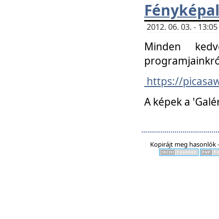
Fényképa
2012. 06. 03. - 13:
Minden kedv
programjainkró
https://picas
A képek a 'Galé
Kopirájt meg hasonlók -