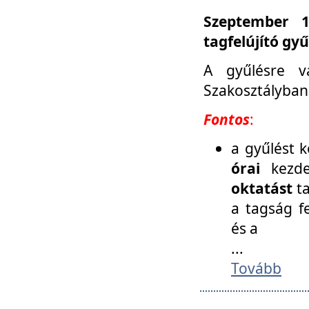
Szeptember 1
tagfelújító gy
A gyűlésre v
Szakosztályban
Fontos
:
a gyűlést 
órai
kezde
oktatást
t
a tagság f
és a
...
Tovább