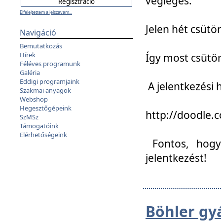
végleges:
Elfelejtettem a jelszavam...
Jelen hét csütör
Navigáció
Bemutatkozás
Hírek
Így most csütö
Féléves programunk
Galéria
Eddigi programjaink
A jelentkezési h
Szakmai anyagok
Webshop
Hegesztőgépeink
http://doodle
SzMSz
Támogatóink
Elérhetőségeink
Fontos, hogy 
jelentkezést!
Böhler gy