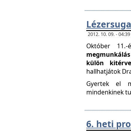
Lézersuga
2012. 10. 09. - 04:
Október 11.
megmunkálás 
külön kitér
hallhatjátok D
Gyertek el 
mindenkinek tu
6. heti p