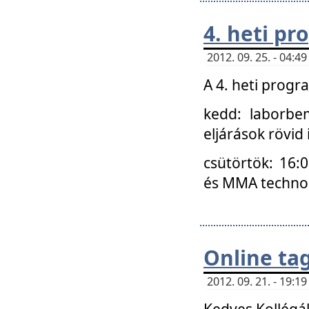
4. heti p
2012. 09. 25. - 04:
A 4. heti prog
kedd: laborbe
eljárások rövid
csütörtök: 16:
és MMA technoló
Online ta
2012. 09. 21. - 19:
Kedves Kollégá