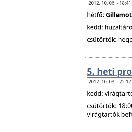
2012. 10. 06. - 18:
hétfő:
Gillemo
kedd: huzaltáro
csütörtök: hege
5. heti p
2012. 10. 03. - 22:
kedd: virágtar
csütörtök: 18:0
virágtartók bef