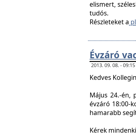
elismert, széle
tudós.
Részleteket a
pl
Évzáró va
2013. 09. 08. - 09:
Kedves Kollegin
Május 24.-én, 
évzáró 18:00-ko
hamarabb segít
Kérek mindenkit