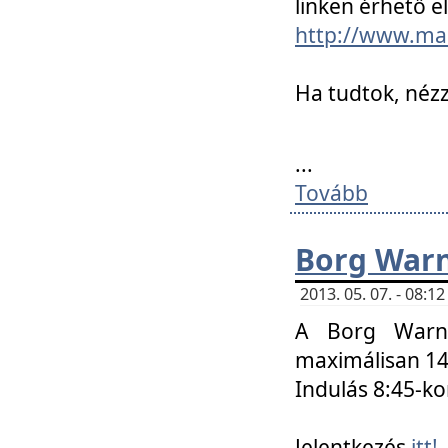
linken érhető el
http://www.mac
Ha tudtok, nézz
...
Tovább
Borg Warn
2013. 05. 07. - 08:
A Borg Warne
maximálisan 14 
Indulás 8:45-ko
Jelentkezés
itt!