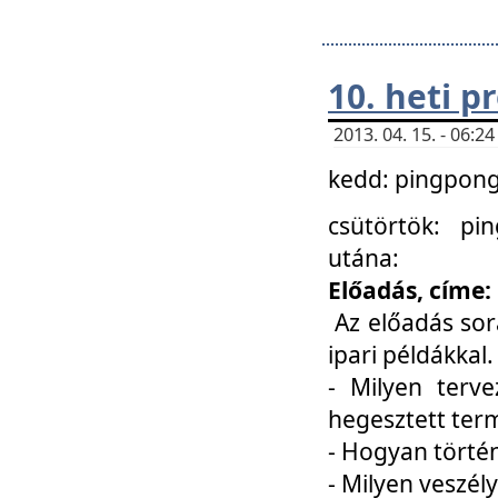
10. heti 
2013. 04. 15. - 06:
kedd: pingpong 
csütörtök: pi
utána:
Előadás, címe:
Az előadás sor
ipari példákkal
- Milyen terve
hegesztett ter
- Hogyan törté
- Milyen veszély