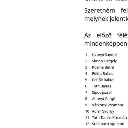
Szeretném fel
melynek jelent
Az előző fél
mindenképpen a
1
Uzonyi Sándor
2
Simon Gergely
3
Kozma Bálint
4
Fülöp Balázs
5
Bebők Balázs
6
Tóth Balázs
7
Sípos józsef
8
Abonyi Gergő
9
Várkonyi Zsombor
10
Adler György
11
Tóth Tamás Krisztián
12
Steinbach Ágoston