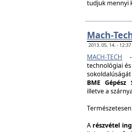
tudjuk mennyi k
Mach-Tech 
2013. 05. 14. - 12:
MACH-TECH
technológiai és
sokoldalúságát
BME Gépész S
illetve a szárn
Természetesen
A
részvétel in