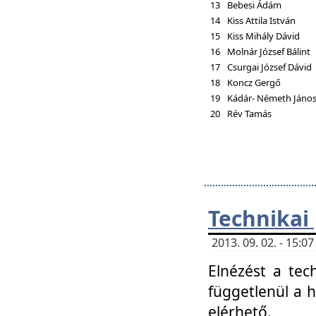
13
Bebesi Ádám
14
Kiss Attila István
15
Kiss Mihály Dávid
16
Molnár József Bálint
17
Csurgai József Dávid
18
Koncz Gergő
19
Kádár- Németh Jáno
20
Rév Tamás
Technikai
2013. 09. 02. - 15:
Elnézést a tec
függetlenül a 
elérhető.