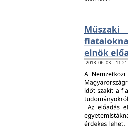
Műsza
fiatalokn
elnök elő
2013. 06. 03. - 11:
A Nemzetközi 
Magyarországr
időt szakít a f
tudományokról 
Az előadás el
egyetemisták
érdekes lehet,