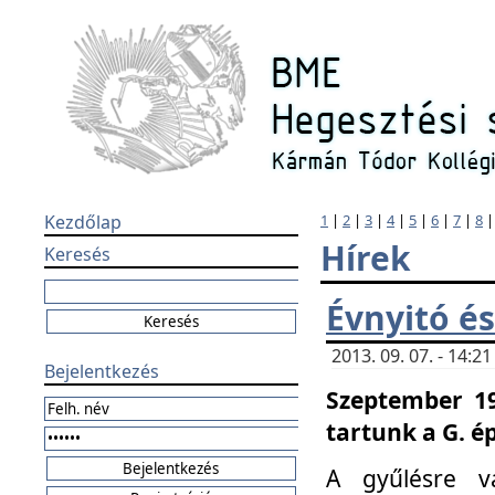
Kezdőlap
1
|
2
|
3
|
4
|
5
|
6
|
7
|
8
Hírek
Keresés
Évnyitó és
2013. 09. 07. - 14:
Bejelentkezés
Szeptember 19
tartunk a G. é
A gyűlésre v