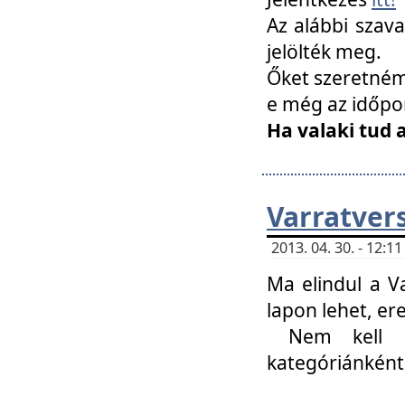
Az alábbi szav
jelölték meg.
Őket szeretném 
e még az időpo
Ha valaki tud 
Varratver
2013. 04. 30. - 12:
Ma elindul a V
lapon lehet, er
Nem kell mi
kategóriánként 