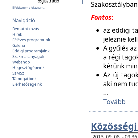
Szakosztályban
Elfelejtettem a jelszavam...
Fontos
:
Navigáció
az eddigi 
Bemutatkozás
Hírek
jeleznie ke
Féléves programunk
Galéria
A gyűlés az
Eddigi programjaink
a régi tago
Szakmai anyagok
Webshop
kérünk min
Hegesztőgépeink
SzMSz
Az új tago
Támogatóink
aki nem tud
Elérhetőségeink
...
Tovább
Közösségi
2013. 09. 08. - 09: