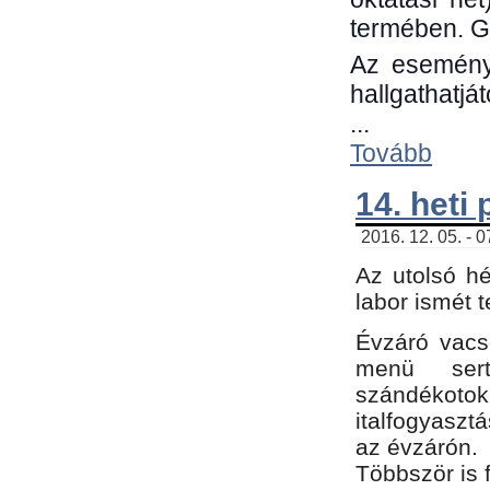
termében. G
Az eseménye
hallgathatjá
...
Tovább
14. heti
2016. 12. 05. - 
Az utolsó h
labor ismét 
Évzáró vacs
menü sert
szándékoto
italfogyaszt
az évzárón.
Többször is 