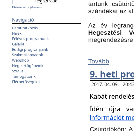
tartunk csütört
Elfelejtettem a jelszavam...
szándékát az a
Navigáció
Az év legran
Bemutatkozás
Hegesztési V
Hírek
Féléves programunk
megrendezésre 
Galéria
Eddigi programjaink
...
Szakmai anyagok
Webshop
Tovább
Hegesztőgépeink
9. heti p
SzMSz
Támogatóink
Elérhetőségeink
2017. 04. 09. - 20
Kabát rendelés
Idén újra va
információt meg
Csütörtökön:
A