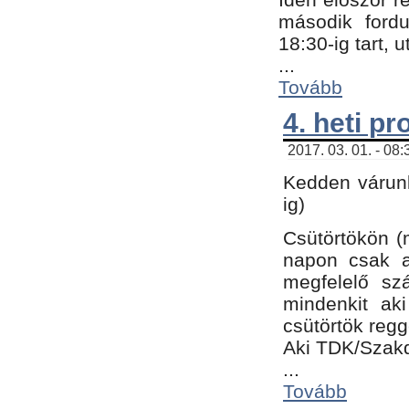
második fordu
18:30-ig tart,
...
Tovább
4. heti p
2017. 03. 01. - 08
Kedden várunk
ig)
Csütörtökön (
napon csak a
megfelelő sz
mindenkit ak
csütörtök regg
Aki TDK/Szak
...
Tovább