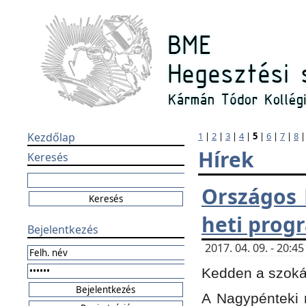
Kezdőlap
1
|
2
|
3
|
4
|
5
|
6
|
7
|
8
Hírek
Keresés
Országos 
heti prog
Bejelentkezés
2017. 04. 09. - 20:
Kedden a szokás
A Nagypénteki m