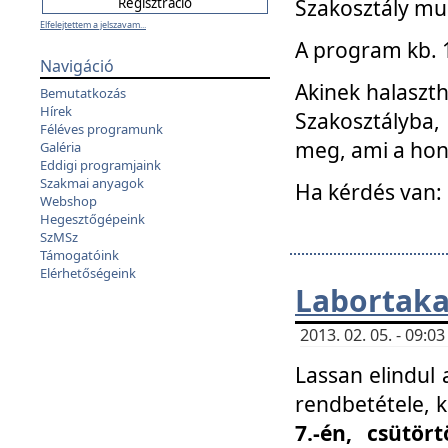
Szakosztály mu
Elfelejtettem a jelszavam...
A program kb. 1 
Navigáció
Akinek halaszth
Bemutatkozás
Hírek
Szakosztályba,
Féléves programunk
meg, ami a hon
Galéria
Eddigi programjaink
Szakmai anyagok
Ha kérdés van:
Webshop
Hegesztőgépeink
SzMSz
Támogatóink
Elérhetőségeink
Labortaka
2013. 02. 05. - 09:
Lassan elindul a
rendbetétele, k
7.-én, csütör