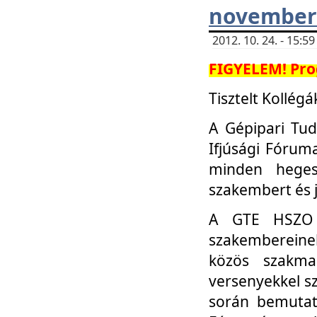
november 
2012. 10. 24. - 15:
FIGYELEM! Pro
Tisztelt Kollégá
A Gépipari Tu
Ifjúsági Fóru
minden heges
szakembert és 
A GTE HSZO I
szakembereinek
közös szakmai
versenyekkel sz
során bemutatk