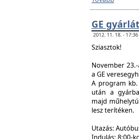
GE gyárlá
2012. 11. 18. - 17:
Sziasztok!
November 23.-á
a GE veresegyh
A program kb. 
után a gyárba
majd műhelytúr
lesz terítéken.
Utazás: Autóbu
Indulás: 8:00-k