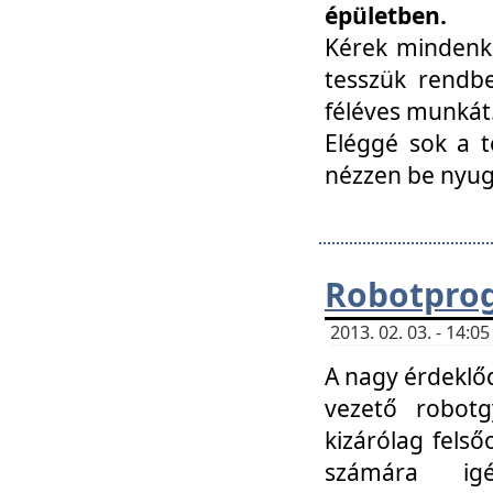
épületben.
Kérek mindenki
tesszük rendbe
féléves munkát
Eléggé sok a te
nézzen be nyu
Robotprog
2013. 02. 03. - 14:
A nagy érdeklőd
vezető robotg
kizárólag felső
számára ig