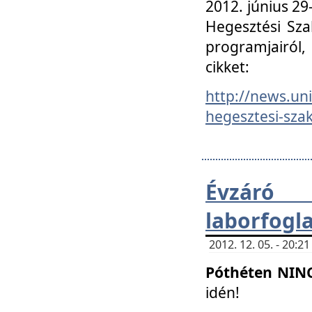
2012. június 2
Hegesztési Sza
programjairól,
cikket:
http://news.un
hegesztesi-szak
Évzáró 
laborfogl
2012. 12. 05. - 20:
Póthéten NIN
idén!