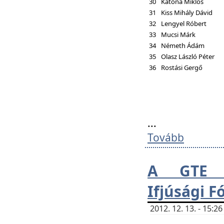
30
Katona Miklós
31
Kiss Mihály Dávid
32
Lengyel Róbert
33
Mucsi Márk
34
Németh Ádám
35
Olasz László Péter
36
Rostási Gergő
...
Tovább
A GTE H
Ifjúsági 
2012. 12. 13. - 15: