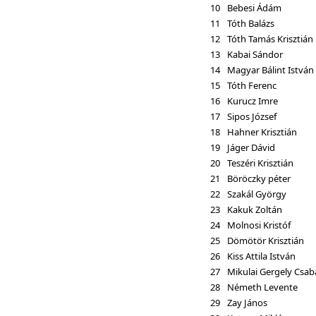
10
Bebesi Ádám
11
Tóth Balázs
12
Tóth Tamás Krisztián
13
Kabai Sándor
14
Magyar Bálint István
15
Tóth Ferenc
16
Kurucz Imre
17
Sipos József
18
Hahner Krisztián
19
Jáger Dávid
20
Teszéri Krisztián
21
Böröczky péter
22
Szakál György
23
Kakuk Zoltán
24
Molnosi Kristóf
25
Dömötör Krisztián
26
Kiss Attila István
27
Mikulai Gergely Csab
28
Németh Levente
29
Zay János