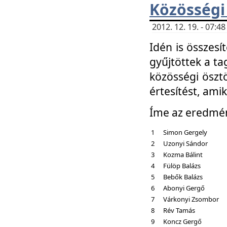
Közösségi
2012. 12. 19. - 07:
Idén is összesí
gyűjtöttek a ta
közösségi ösztö
értesítést, amik
Íme az eredmé
1
Simon Gergely
2
Uzonyi Sándor
3
Kozma Bálint
4
Fülöp Balázs
5
Bebők Balázs
6
Abonyi Gergő
7
Várkonyi Zsombor
8
Rév Tamás
9
Koncz Gergő