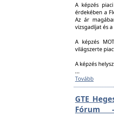
A képzés piac
érdekében a Fl
Az ár magában 
vizsgadíjat és a
A képzés MOT
világszerte pia
A képzés helys
...
Tovább
GTE Heges
Fórum -