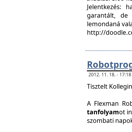
Jelentkezés: h
garantált, de
lemondaná vala
http://doodle.
Robotpro
2012. 11. 18. - 17:
Tisztelt Kollegi
A Flexman Robo
tanfolyam
ot i
szombati napo