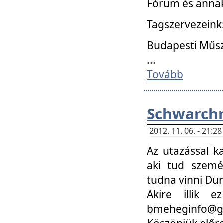
Fórum és annak
Tagszervezeink
Budapesti Műs
...
Tovább
Schwarchm
2012. 11. 06. - 21:
Az utazással k
aki tud szemé
tudna vinni Du
Akire illik 
bmeheginfo@gma
Köszönjük előre