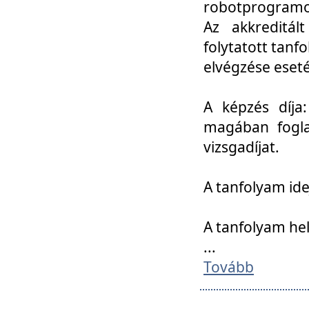
robotprogramoz
Az akkreditál
folytatott tan
elvégzése eset
A képzés díja
magában foglal
vizsgadíjat.
A tanfolyam ide
A tanfolyam he
...
Tovább