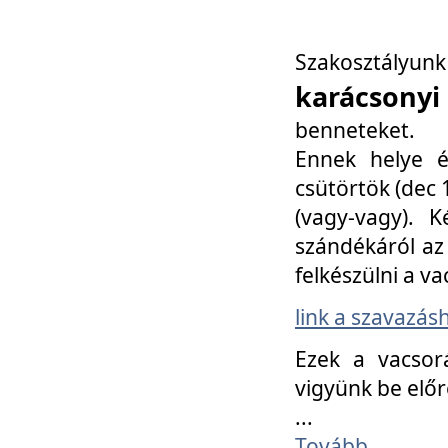
Szakosztály
karácsonyi
benneteket.
Ennek helye é
csütörtök (dec 1
(vagy-vagy). K
szándékáról az 
felkészülni a va
link a szavazás
Ezek a vacsor
vigyünk be előr
...
Tovább