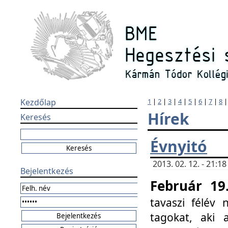
Kezdőlap
1
|
2
|
3
|
4
|
5
|
6
|
7
|
8
Hírek
Keresés
Évnyitó
2013. 02. 12. - 21:
Bejelentkezés
Február 19
tavaszi félév
tagokat, aki 