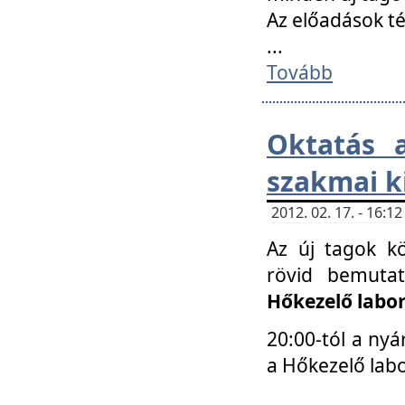
Az előadások 
...
Tovább
Oktatás 
szakmai k
2012. 02. 17. - 16:
Az új tagok k
rövid bemuta
Hőkezelő labo
20:00-tól a nyá
a Hőkezelő lab