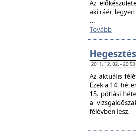
Az előkészület
aki ráér, legyen
...
Tovább
Hegesztés
2011. 12. 02. - 20:
Az aktuális fél
Ezek a 14. hét
15. pótlási hét
a vizsgaidősz
félévben lesz.