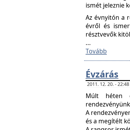
ismét jeleznie k
Az évnyitón a 
évről és ismer
résztvevők kitö
...
Tovább
Évzárás
2011. 12. 20. - 22:
Múlt héten c
rendezvényünk, 
A rendezvényen 
és a megítélt k
A rangsor ismét