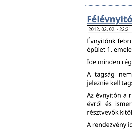
Félévnyit
2012. 02. 02. - 22:
Évnyitónk febru
épület 1. emele
Ide minden régi
A tagság nem
jeleznie kell ta
Az évnyitón a 
évről és ismer
résztvevők kitö
A rendezvény id