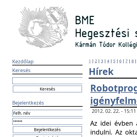
Kezdőlap
1
|
2
|
3
|
4
|
5
|
6
|
7
|
8
Hírek
Keresés
Robotpr
igényfelm
Bejelentkezés
2012. 02. 22. - 15:
Az idei évben 
indulni. Az o