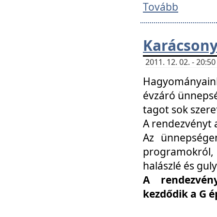
Tovább
Karácsony
2011. 12. 02. - 20:
Hagyományaink
évzáró ünnepség
tagot sok szere
A rendezvényt a
Az ünnepségen
programokról,
halászlé és guly
A rendezvén
kezdődik a G 