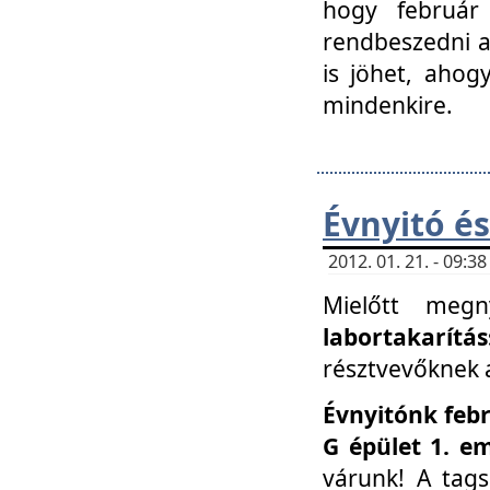
hogy február 
rendbeszedni a 
is jöhet, ahog
mindenkire.
Évnyitó és
2012. 01. 21. - 09:
Mielőtt megn
labortakarítás
résztvevőknek a 
Évnyitónk febr
G épület 1. e
várunk! A tag