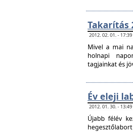
Takarítás 
2012. 02. 01. - 17:
Mivel a mai na
holnapi napon
tagjainkat és jö
Év eleji l
2012. 01. 30. - 13:
Újabb félév ke
hegesztőlabort 