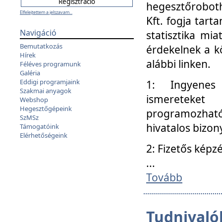
hegesztőroboth
Elfelejtettem a jelszavam...
Kft. fogja tart
Navigáció
statisztika mi
Bemutatkozás
érdekelnek a k
Hírek
alábbi linken.
Féléves programunk
Galéria
Eddigi programjaink
1: Ingyenes k
Szakmai anyagok
ismereteket
Webshop
Hegesztőgépeink
programozhat
SzMSz
hivatalos bizon
Támogatóink
Elérhetőségeink
2: Fizetős képz
...
Tovább
Tudnivalók