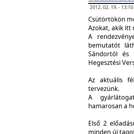
2012. 02. 19. - 13:
Csütörtökön me
Azokat, akik itt 
A rendezvénye
bemutatót lát
Sándortól és 
Hegesztési Ver
Az aktuális f
tervezünk.
A gyárlátoga
hamarosan a h
Első 2 előadás
minden új tago