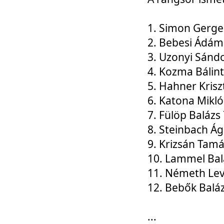
1. Simon Gerge
2. Bebesi Ádám
3. Uzonyi Sánd
4. Kozma Bálin
5. Hahner Krisz
6. Katona Mikl
7. Fülöp Balázs
8. Steinbach Á
9. Krizsán Tam
10. Lammel Bal
11. Németh Le
12. Bebők Balá
...