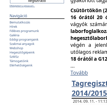
gyakorlott tagj
Elfelejtettem a jelszavam...
Csütörtökön (2
Navigáció
16 órától 20 
Bemutatkozás
vágyók számá
Hírek
laborfoglal
Féléves programunk
Galéria
hegesztőlaborb
Eddigi programjaink
végén a jelenl
Szakmai anyagok
Webshop
utólagos reklam
Hegesztőgépeink
SzMSz
18 órától a G1
Támogatóink
...
Elérhetőségeink
Tovább
Tagreg
2014/2015
2014. 09. 11. - 11