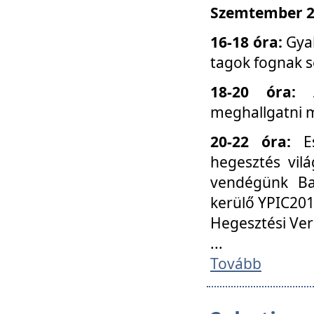
Szemtember 25
16-18 óra:
Gyak
tagok fognak s
18-20 óra:
meghallgatni m
20-22 óra:
Es
hegesztés vilá
vendégünk Ba
kerülő YPIC201
Hegesztési Ver
...
Tovább