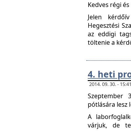
Kedves régi és 
Jelen kérdőí
Hegesztési Sza
az eddigi tag
töltenie a kérd
4. heti p
2014. 09. 30. - 15
Szeptember 3
pótlására lesz
A laborfoglal
várjuk, de t