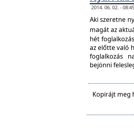
2014. 06. 02. - 08
Aki szeretne ny
magát az aktuá
hét foglalkozás
az előtte való 
foglalkozás n
bejönni felesle
Kopirájt meg 