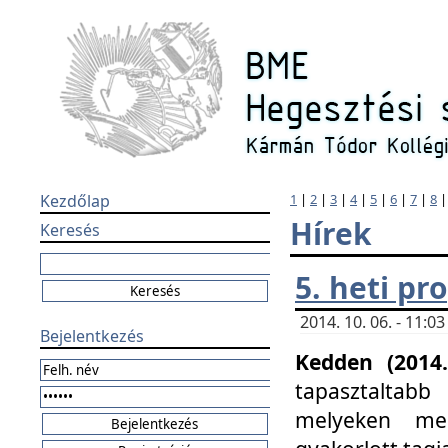
Kezdőlap
1
|
2
|
3
|
4
|
5
|
6
|
7
|
8
Hírek
Keresés
5. heti p
2014. 10. 06. - 11:
Bejelentkezés
Kedden (2014.
tapasztaltabb
melyeken meg