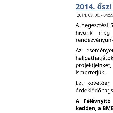
2014. őszi
2014. 09. 06. - 04
A hegesztési 
hívunk meg 
rendezvényünk
Az eseménye
hallgathatjáto
projektjeink
ismertetjük.
Ezt követően 
érdeklődő tag
A Félévnyitó
kedden, a BME