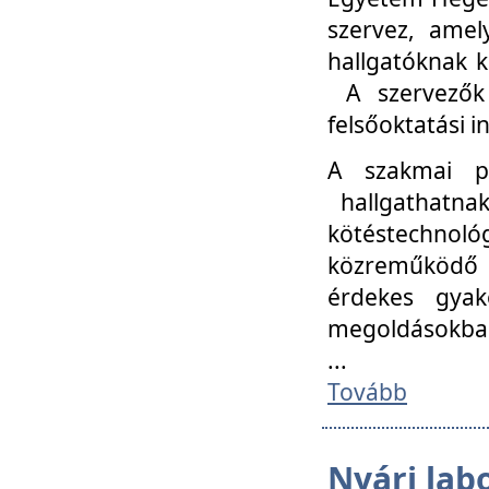
szervez, amel
hallgatóknak k
A szervezők
felsőoktatási 
A szakmai p
hallgathatna
kötéstechnológ
közreműködő i
érdekes gyak
megoldásokba
...
Tovább
Nyári lab