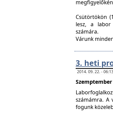
megfigyelőkén
Csütörtökön (1
lesz, a labor
számára.
Várunk mindenk
3. heti p
2014. 09. 22. - 06
Szemptember 2
Laborfoglalk
számámra. A ve
fogunk közele