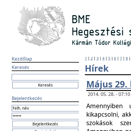
Kezdőlap
1
|
2
|
3
|
4
|
5
|
6
|
7
|
8
Hírek
Keresés
Május 29.
2014. 05. 28. - 07:
Bejelentkezés
Amennyiben u
kikapcsolni, ak
szokások sze