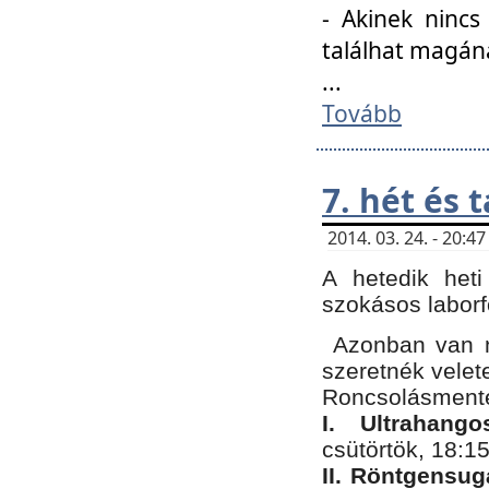
- Akinek nincs
találhat magán
...
Tovább
7. hét és 
2014. 03. 24. - 20:
A hetedik heti
szokásos labor
Azonban van n
szeretnék velet
Roncsolásmente
I. Ultrahang
csütörtök, 18:15
II. Röntgensug