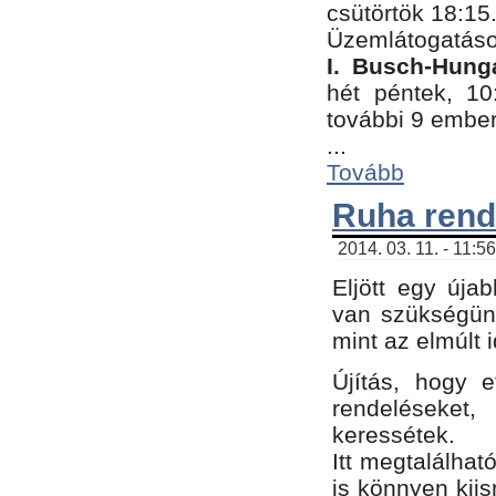
csütörtök 18:15
Üzemlátogatáso
I. Busch-Hung
hét péntek, 10
további 9 embe
...
Tovább
Ruha rend
2014. 03. 11. - 11:5
Eljött egy úja
van szükségünk
mint az elmúlt
Újítás, hogy e
rendelések
keressétek.
Itt megtalálhat
is könnyen kii