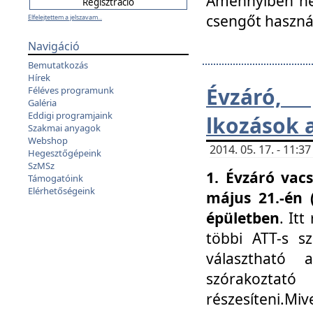
Amennyiben nem
csengőt haszná
Elfelejtettem a jelszavam...
Navigáció
Bemutatkozás
Hírek
Évzáró, 
Féléves programunk
Galéria
Eddigi programjaink
lkozások 
Szakmai anyagok
Webshop
2014. 05. 17. - 11:
Hegesztőgépeink
SzMSz
1. Évzáró vac
Támogatóink
Elérhetőségeink
május 21.-én 
épületben
. It
többi ATT-s sz
választható 
szórakoztató
részesíteni.Miv