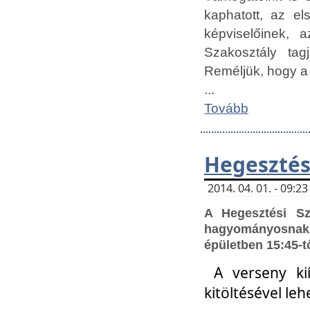
kaphatott, az e
képviselőinek,
Szakosztály tag
Reméljük, hogy a
...
Tovább
Hegesztés
2014. 04. 01. - 09:
A Hegesztési S
hagyományosnak 
épületben 15:45-t
A verseny ki
kitöltésével leh