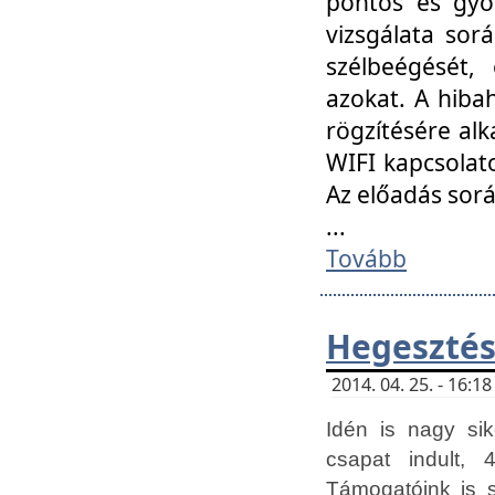
pontos és gyor
vizsgálata so
szélbeégését, 
azokat. A hibah
rögzítésére alk
WIFI kapcsolat
Az előadás sor
...
Tovább
Hegesztés
2014. 04. 25. - 16:
Idén is nagy sik
csapat indult, 
Támogatóink is 