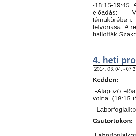
-18:15-19:45
előadás: Vo
témakörében.
felvonása. A 
hallották Szako
4. heti p
2014. 03. 04. - 07:
Kedden:
-Alapozó előa
volna. (18:15-
-Laborfoglalk
Csütörtökön:
-Laborfoglalko