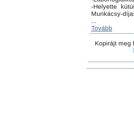
-Helyette kút
Munkácsy-díja
...
Tovább
Kopirájt meg 