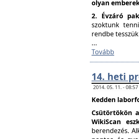
olyan embereke
2. Évzáró pa
szoktunk tenn
rendbe tesszü
...
Tovább
14. heti 
2014. 05. 11. - 08:
Kedden laborfo
Csütörtökön a
WikiScan eszk
berendezés. Al