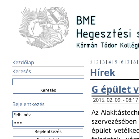
Kezdőlap
1
|
2
|
3
|
4
|
5
|
6
|
7
|
8
Hírek
Keresés
G épület 
2015. 02. 09. - 08:
Bejelentkezés
Az Alakítástech
szervezésében
épület vetélke