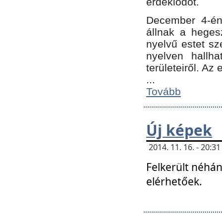
érdeklődőt.
December 4-én
állnak a hegesz
nyelvű estet sz
nyelven hallh
területeiről. A
...
Tovább
Új képek
2014. 11. 16. - 20:
Felkerült néhán
elérhetőek.