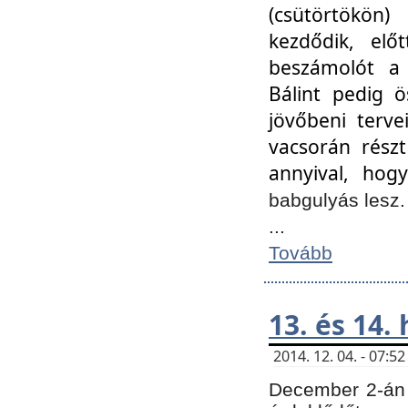
(csütörtökön
kezdődik, elő
beszámolót a 
Bálint pedig ö
jövőbeni terve
vacsorán részt
annyival, hogy
babgulyás lesz
...
Tovább
13. és 14.
2014. 12. 04. - 07:
December 2-án 