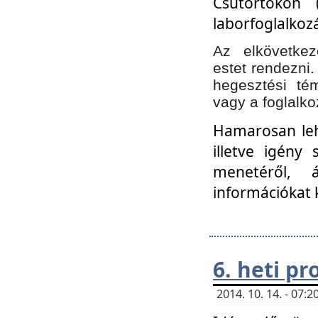
Csütörtökön 
laborfoglalkozá
Az elkövetke
estet rendezni
hegesztési té
vagy a foglalko
Hamarosan lehe
illetve igény
menetéről, á
információkat 
6. heti p
2014. 10. 14. - 07