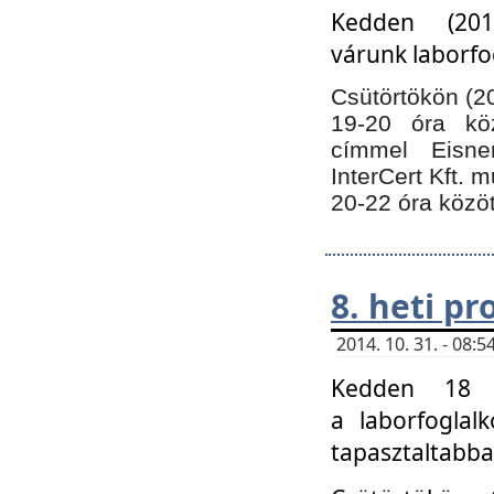
Kedden (201
várunk laborfo
Csütörtökön (20
19-20 óra kö
címmel Eisne
InterCert Kft. 
20-22 óra közöt
8. heti p
2014. 10. 31. - 08
Kedden 18 ó
a laborfoglal
tapasztaltabba