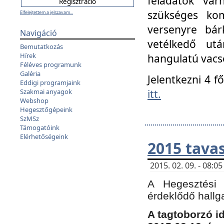
feladatok vá
szükséges kom
Elfelejtettem a jelszavam...
versenyre bár
Navigáció
vetélkedő ut
Bemutatkozás
Hírek
hangulatú vacso
Féléves programunk
Galéria
Jelentkezni 4 f
Eddigi programjaink
itt.
Szakmai anyagok
Webshop
Hegesztőgépeink
SzMSz
Támogatóink
Elérhetőségeink
2015 tavas
2015. 02. 09. - 08:
A Hegesztési 
érdeklődő hallg
A tagtoborzó i