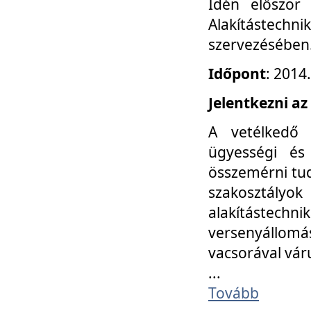
Idén először
Alakítástechni
szervezésében
Időpont
: 2014
Jelentkezni az
A vetélkedő 
ügyességi és
összemérni tud
szakosztályok 
alakítástec
versenyállom
vacsorával vár
...
Tovább