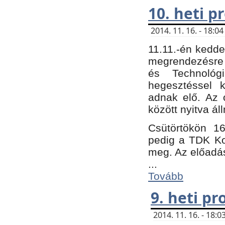
10. heti 
2014. 11. 16. - 18:
11.11.-én kedde
megrendezésre 
és Technológ
hegesztéssel k
adnak elő. Az o
között nyitva ál
Csütörtökön 16
pedig a TDK Kon
meg. Az előadá
...
Tovább
9. heti p
2014. 11. 16. - 18