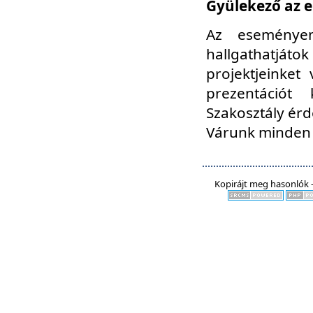
Gyülekező az e
Az eseményen
hallgathatjáto
projektjeinket
prezentációt
Szakosztály ér
Várunk minden 
Kopirájt meg hasonlók -