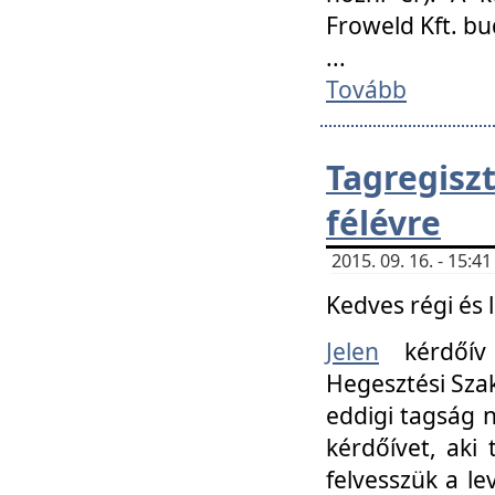
Froweld Kft. bu
...
Tovább
Tagregis
félévre
2015. 09. 16. - 15:
Kedves régi és 
Jelen
kérdőív 
Hegesztési Szak
eddigi tagság n
kérdőívet, aki
felvesszük a le