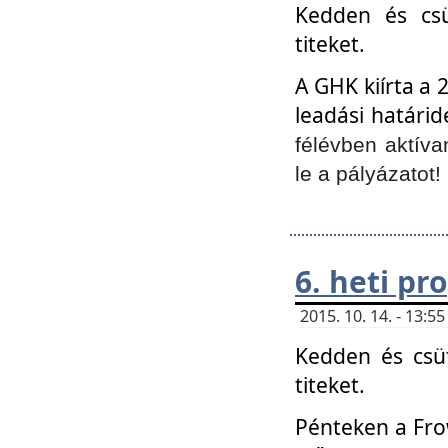
Kedden és csü
titeket.
A GHK kiírta a 
leadási határid
félévben aktíva
le a pályázatot!
6. heti p
2015. 10. 14. - 13:
Kedden és csüt
titeket.
Pénteken a Frow