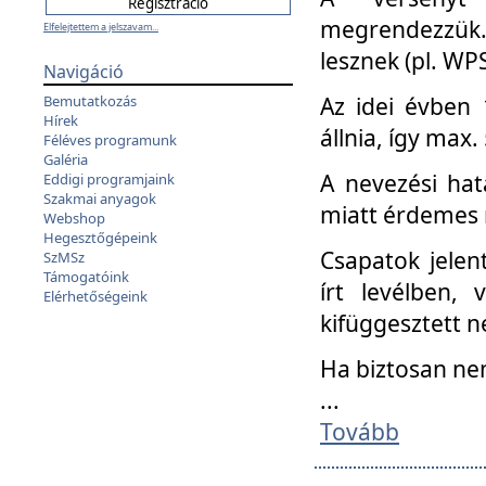
megrendezzük.
Elfelejtettem a jelszavam...
lesznek (pl. WPS
Navigáció
Az idei évben 
Bemutatkozás
Hírek
állnia, így max
Féléves programunk
Galéria
A nevezési hat
Eddigi programjaink
Szakmai anyagok
miatt érdemes 
Webshop
Hegesztőgépeink
Csapatok jele
SzMSz
Támogatóink
írt levélben,
Elérhetőségeink
kifüggesztett n
Ha biztosan ne
...
Tovább