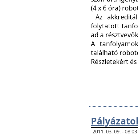
(4 x 6 óra) ro
Az akkreditál
folytatott tan
ad a résztvevő
A tanfolyamok
található robot
Részletekért és
Pályázato
2011. 03. 09. - 08: