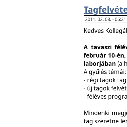
Tagfelvéte
2011. 02. 08. - 06:
Kedves Kollegá
A tavaszi fél
február 10-én,
laborjában
(a 
A gyűlés témái:
- régi tagok t
- új tagok felvé
- féléves prog
Mindenki megje
tag szeretne le