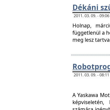
Dékáni sz
2011. 03. 09. - 09:
Holnap, márci
függetlenül a h
meg lesz tartva
Robotpro
2011. 03. 09. - 08:
A Yaskawa Moto
képviseletén, 
számára igényb