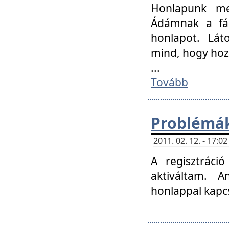
Honlapunk me
Ádámnak a fár
honlapot. Lát
mind, hogy hoz
...
Tovább
Problémák
2011. 02. 12. - 17:
A regisztráci
aktiváltam. 
honlappal kapcs