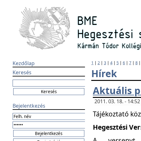
Kezdőlap
1
|
2
|
3
|
4
|
5
|
6
|
7
|
8
Hírek
Keresés
Aktuális 
2011. 03. 18. - 14:
Bejelentkezés
Tájékoztató kö
Hegesztési Vers
A versenyt 