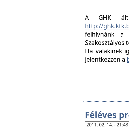
A GHK álta
http://ghk.ktk
felhívnánk a
Szakosztályos t
Ha valakinek i
jelentkezzen a
Féléves p
2011. 02. 14. - 21: