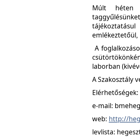
Múlt héten 
taggyűlésünke
tájékoztatásul
emlékeztetőül, a
A foglalkozáso
csütörtökönké
laborban (kivév
A Szakosztály v
Elérhetőségek:
e-mail: bmehe
web:
http://he
levlista: hege