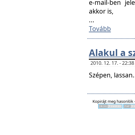
e-mail-ben jel
akkor is,
...
Tovább
Alakul a s
2010. 12. 17. - 22:
Szépen, lassan..
Kopirájt meg hasonlók -