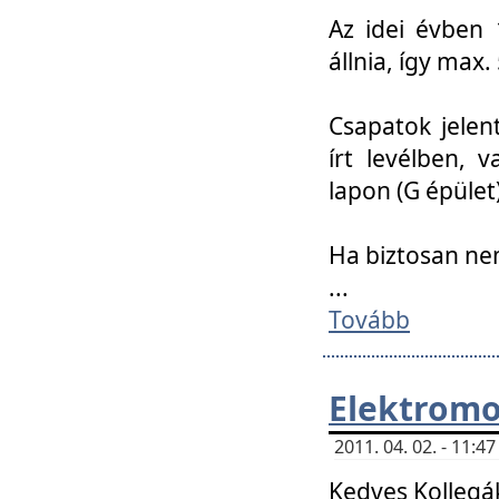
Az idei évben 
állnia, így max
Csapatok jele
írt levélben, 
lapon (G épület)
Ha biztosan ne
...
Tovább
Elektromo
2011. 04. 02. - 11:
Kedves Kollegá