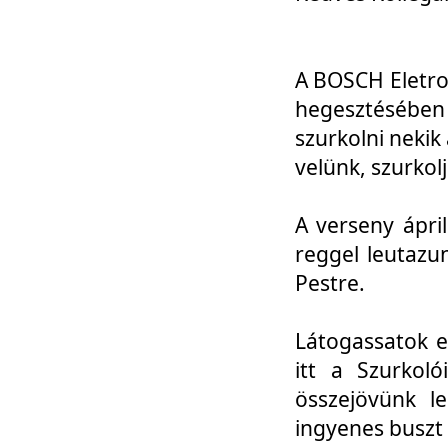
A BOSCH Eletro
hegesztésébe
szurkolni nekik
velünk, szurkol
A verseny ápri
reggel leutazu
Pestre.
Látogassatok e
itt a Szurkoló
összejövünk l
ingyenes buszt