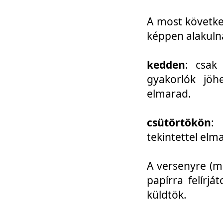
A most követke
képpen alakuln
kedden
: csak
gyakorlók jöh
elmarad.
csütörtökön
: 
tekintettel elm
A versenyre (mo
papírra felírj
küldtök.