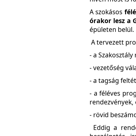
A szokásos
fél
órakor lesz a 
épületen belül.
A tervezett pr
- a Szakosztály
- vezetőség vál
- a tagság felt
- a féléves pro
rendezvények, 
- rövid beszámo
Eddig a rende