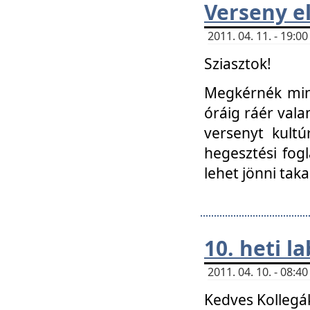
Verseny el
2011. 04. 11. - 19:
Sziasztok!
Megkérnék mind
óráig ráér vala
versenyt kultú
hegesztési fog
lehet jönni taka
10. heti l
2011. 04. 10. - 08:
Kedves Kollegá