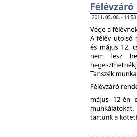
Félévzáró
2011. 05. 08. - 14:
Vége a félévnek
A félév utolsó 
és május 12. c
nem lesz heg
hegeszthetnék
Tanszék munkat
Félévzáró rend
május 12-én c
munkálatokat, 
tartunk a kötet