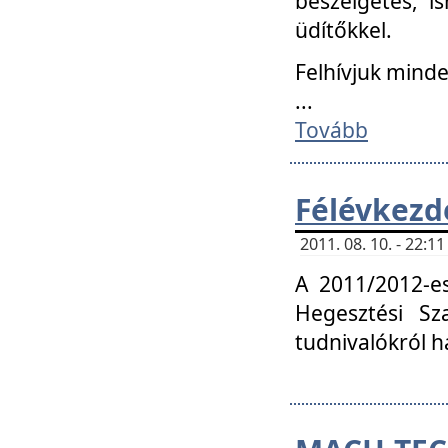
beszélgetés, i
üdítőkkel.
Felhívjuk mind
...
Tovább
Félévkezd
2011. 08. 10. - 22:
A 2011/2012-e
Hegesztési Sza
tudnivalókról 