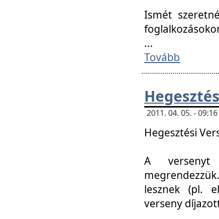
Ismét szeretné
foglalkozásoko
...
Tovább
Hegesztés
2011. 04. 05. - 09:
Hegesztési Verse
A versenyt 
megrendezzük.
lesznek (pl. e
verseny díjazo