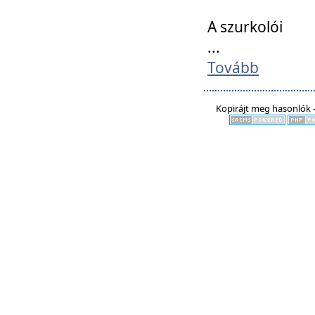
A szurkolói
...
Tovább
Kopirájt meg hasonlók -