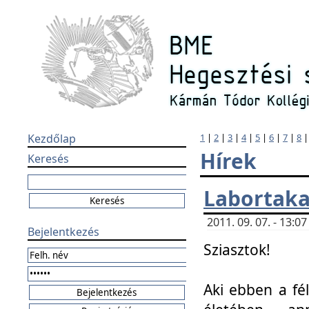
Kezdőlap
1
|
2
|
3
|
4
|
5
|
6
|
7
|
8
Hírek
Keresés
Labortaka
2011. 09. 07. - 13:
Bejelentkezés
Sziasztok!
Aki ebben a fél