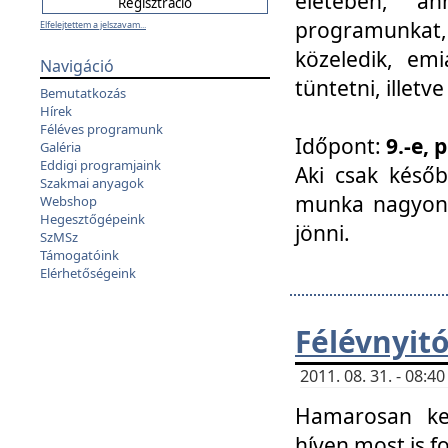
életében, a
programunkat, a
Elfelejtettem a jelszavam...
közeledik, em
Navigáció
tüntetni, illetve
Bemutatkozás
Hírek
Féléves programunk
Időpont:
9.-e, 
Galéria
Eddigi programjaink
Aki csak későb
Szakmai anyagok
munka nagyon 
Webshop
Hegesztőgépeink
jönni.
SzMSz
Támogatóink
Elérhetőségeink
Félévnyit
2011. 08. 31. - 08:
Hamarosan ke
híven most is f