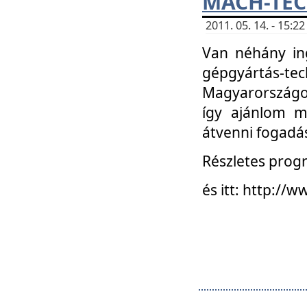
MACH-TECH
2011. 05. 14. - 15:
Van néhány in
gépgyártás-tech
Magyarországon
így ajánlom m
átvenni fogadá
Részletes progr
és itt: http:/