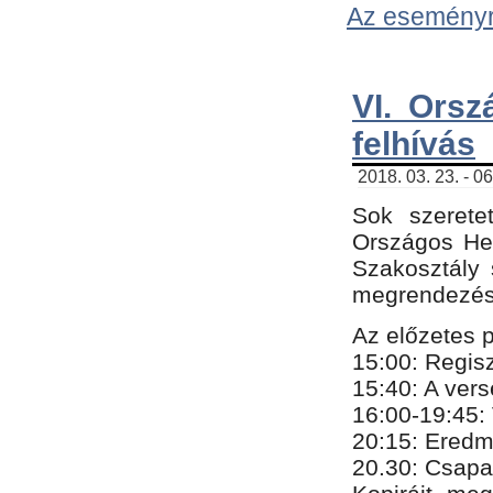
Az eseményről
VI. Orsz
felhívás
2018. 03. 23. - 0
Sok szerete
Országos He
Szakosztály 
megrendezésr
Az előzetes 
15:00: Regis
15:40: A ver
16:00-19:45:
20:
​15​
: Eredm
​20.30: Csapa