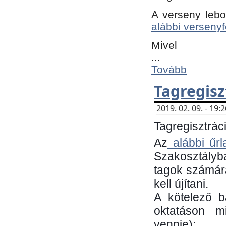
A verseny lebo
alábbi versenyf
Mivel
...
Tovább
Tagregisz
2019. 02. 09. - 19
Tagregisztráci
Az
alábbi űrl
Szakosztályb
tagok számára
kell újítani.
​A kötelező 
oktatáson m
vennie):