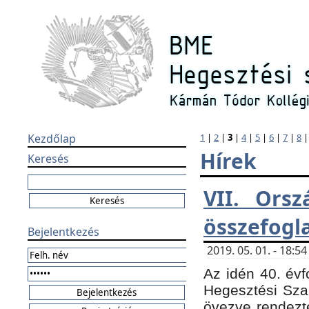
Kezdőlap
1
|
2
|
3
|
4
|
5
|
6
|
7
|
8
Hírek
Keresés
VII. Orsz
összefogl
Bejelentkezés
2019. 05. 01. - 18:
Az idén 40. évf
Hegesztési Sza
övezve rendezte