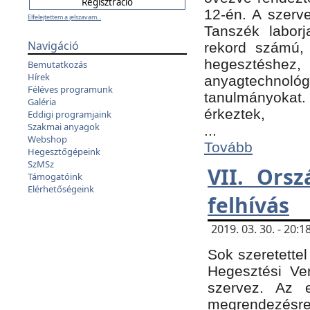
12-én. A szer
Elfelejtettem a jelszavam...
Tanszék laborj
Navigáció
rekord számú, 
hegesztéshe
Bemutatkozás
Hírek
anyagtechnológ
Féléves programunk
tanulmányokat.
Galéria
érkeztek,
Eddigi programjaink
Szakmai anyagok
...
Webshop
Tovább
Hegesztőgépeink
SzMSz
VII. Ors
Támogatóink
Elérhetőségeink
felhívás
2019. 03. 30. - 20
Sok szeretettel
Hegesztési Ve
szervez. Az 
megrendezésre 