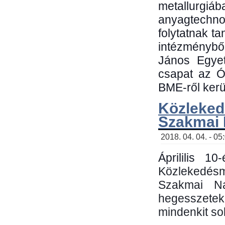
metallu
anyagtechn
folytatnak t
intézménybő
János Egyet
csapat az Ó
BME-ről kerül
Közleked
Szakmai
2018. 04. 04. - 05
Áprililis 1
Közlekedés
Szakmai N
hegesszetek 
mindenkit sok