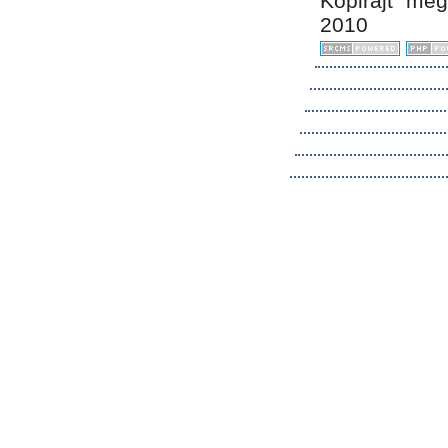
Kopirájt me
2010