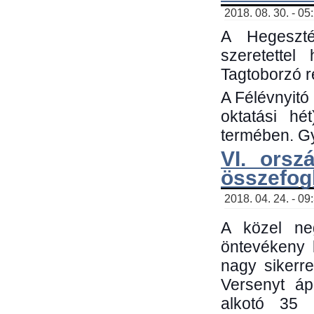
2018. 08. 30. - 05
A Hegeszté
szeretette
Tagtoborzó 
A Félévnyitó
oktatási h
termében. Gy
VI. orsz
összefog
2018. 04. 24. - 09
A közel neg
öntevékeny 
nagy sikerr
Versenyt áp
alkotó 35 h