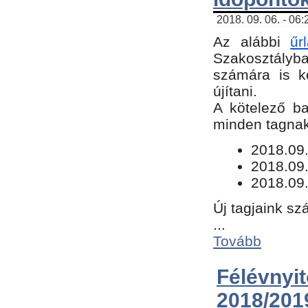
2018. 09. 06. - 06
Az alábbi
űr
Szakosztályba.
számára is k
újítani.
​A kötelező b
minden tagnak 
​2018.09
2018.09.
2018.09.
Új tagjaink sz
...
Tovább
Félévn
2018/201