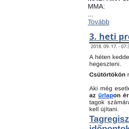
MMA:
...
Tovább
3. heti 
2018. 09. 17. - 0
A héten kedde
hegeszteni.
Csütörtökön
Aki még esetl
az
űrlap
on ér
tagok számár
kell újítani.
Tagregi
időpontok