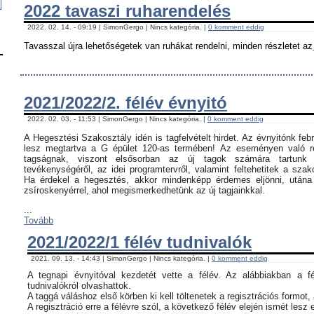
2022 tavaszi ruharendelés
2022. 02. 14. - 09:19 | SimonGergo | Nincs kategória. |
0 komment eddig
Tavasszal újra lehetőségetek van ruhákat rendelni, minden részletet az
2021/2022/2. félév évnyitó
2022. 02. 03. - 11:53 | SimonGergo | Nincs kategória. |
0 komment eddig
A Hegesztési Szakosztály idén is tagfelvételt hirdet. Az évnyitónk feb
lesz megtartva a G épület 120-as termében! Az eseményen való ré
tagságnak, viszont elsősorban az új tagok számára tartunk 
tevékenységéről, az idei programtervről, valamint feltehetitek a szak
Ha érdekel a hegesztés, akkor mindenképp érdemes eljönni, utána c
zsíroskenyérrel, ahol megismerkedhetünk az új tagjainkkal.
...
Tovább
2021/2022/1 félév tudnivalók
2021. 09. 13. - 14:43 | SimonGergo | Nincs kategória. |
0 komment eddig
A tegnapi évnyitóval kezdetét vette a félév. Az alábbiakban a f
tudnivalókról olvashattok.
A taggá váláshoz első körben ki kell töltenetek a regisztrációs formot,
A regisztráció erre a félévre szól, a következő félév elején ismét lesz