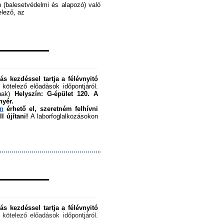
 (balesetvédelmi és alapozó) való 
ező, az ﻿
s kezdéssel tartja a félévnyitó 
 kötelező előadások időpontjáról. 
nak) 
Helyszín: G-épület 120.
A 
nyér.
en
 érhető el, szeretném felhívni 
 újítani!
 A laborfoglalkozásokon 
s kezdéssel tartja a félévnyitó 
 kötelező előadások időpontjáról. 