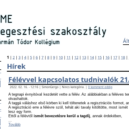
Ál
1
|
2
|
3
|
4
|
5
|
6
|
7
|
8
|
9
|
10
|
11
|
12
|
13
|
14
|
15
|
16
|
17
|
18
|
Hírek
Félévvel kapcsolatos tudnivalók 21
2022. 02. 16. - 12:16 | SimonGergo | Nincs kategória. |
0 komment eddig
A tegnapi évnyitóval kezdetét vette a félév. Az alábbiakban a féléves te
olvashattok.
A taggá váláshoz első körben ki kell töltenetek a regisztrációs formot, 
A regisztráció erre a félévre szól, tehát aki tavaly kitöltötte, most ismét
lesz egy form.
Ettől a félévtől
ismét bevezetésre kerül a tagdíj
, annak érdekében,
...
Tovább