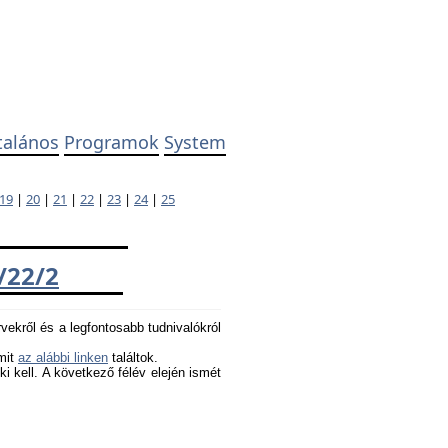
talános
Programok
System
19
|
20
|
21
|
22
|
23
|
24
|
25
/22/2
rvekről és a legfontosabb tudnivalókról
amit
az alábbi linken
találtok.
 ki kell. A következő félév elején ismét