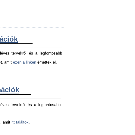
mációk
léves tervekről és a legfontosabb
t
, amit
ezen a linken
érhettek el.
mációk
éves tervekről és a legfontosabb 
, amit 
itt találtok
.