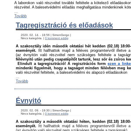
A laborokon való részvétel további feltétele a kötelező előadásokon
részvétel. A balesetvédelmi előadás meghallgatása mindenkinek kötel
...
Tovább
Tagregisztráció és előadások
    2020. 02. 14. - 18:56 | SimonGergo | 

    Nincs kategória. | 
0 komment eddig
A szakosztály idén második oktatási hét kedden (02.18) 18:00-á
eseményét. 
Itt hallhattok majd a féléves programtervről illetve a
(az évnyitón való részvétel nem szükséges feltétele a tagság
félévnyitó után pedig csapatépítőt tartunk, lesz sör és zsíros ke
Elindult a tagregisztráció! A regisztrációs form 
ezen a link
mindenki figyelmét, hogy a tagságot minden félévben meg kell
való részvétel feltétele, a balesetvédelmi és alapozó előadásokon ﻿
...
Tovább
Évnyitó
    2020. 02. 09. - 19:30 | SimonGergo | 

    Nincs kategória. | 
0 komment eddig
A szakosztály a második oktatási héten, kedden (02.18) 18:00-á
eseményét. 
Itt hallhattok majd a féléves programtervről illetve a
(az évnyitón való részvétel nem szükséges feltétele a tagságnak)