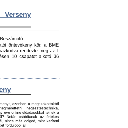
 Verseny
y Beszámoló
gatói öntevékeny kör, a BME
mazkodva rendezte meg az I.
ésen 10 csapatot alkotó 36
seny
senyt, azonban a megszokottaktól
gmérettetni hegesztéstechnika,
 éve online előadásokkal telnek a
tül? Netán csábítanak az értékes
l, nincs más dolgod, mint keríteni
t fordulóból áll