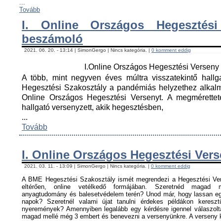
...
Tovább
I. Online Országos Hegesztési
beszámoló
2021. 06. 20. - 13:14 | SimonGergo | Nincs kategória. |
0 komment eddig
I.Online Országos Hegesztési Versen
A több, mint negyven éves múltra visszatekintő hall
Hegesztési Szakosztály a pandémiás helyzethez alkal
Online Országos Hegesztési Versenyt. A megmérettet
hallgató versenyzett, akik hegesztésben,
...
Tovább
I. Online Országos Hegesztési Ver
2021. 03. 11. - 13:09 | SimonGergo | Nincs kategória. |
0 komment eddig
A BME Hegesztési Szakosztály ismét megrendezi a Hegesztési Ver
eltérően, online vetélkedő formájában. Szeretnéd magad me
anyagtudomány és balesetvédelem terén? Unod már, hogy lassan egy
napok? Szeretnél valami újat tanulni érdekes példákon keresz
nyeremények? Amennyiben legalább egy kérdésre igennel válaszoltá
magad mellé még 3 embert és benevezni a versenyünkre. A verseny ké