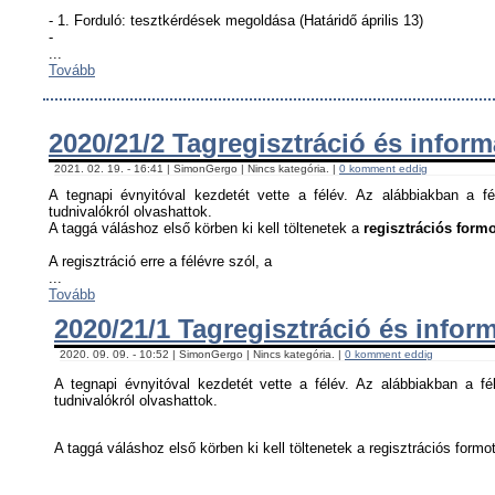
- 1. Forduló: tesztkérdések megoldása (Határidő április 13)
-
...
Tovább
2020/21/2 Tagregisztráció és infor
2021. 02. 19. - 16:41 | SimonGergo | Nincs kategória. |
0 komment eddig
A tegnapi évnyitóval kezdetét vette a félév. Az alábbiakban a fé
tudnivalókról olvashattok.
A taggá váláshoz első körben ki kell töltenetek a
regisztrációs formo
A regisztráció erre a félévre szól, a
...
Tovább
2020/21/1 Tagregisztráció és infor
2020. 09. 09. - 10:52 | SimonGergo | Nincs kategória. |
0 komment eddig
A tegnapi évnyitóval kezdetét vette a félév. Az alábbiakban a fél
tudnivalókról olvashattok.
A taggá váláshoz első körben ki kell töltenetek a regisztrációs formot