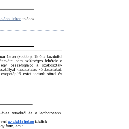
alábbi linken
találtok.
ruár 15-én (kedden), 18 órai kezdettel
szvétel nem szükséges feltétele a
egy összefoglalót a szakosztály
osztállyal kapcsolatos kérdéseiteket.
sapatépítő estet tartunk sörrel és
éléves tervekről és a legfontosabb
 amit
az alábbi linken
találtok.
 egy form, amit