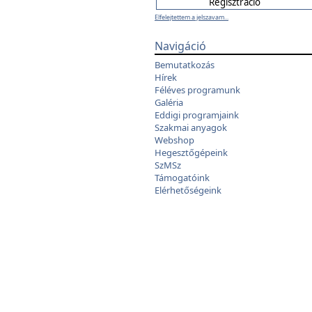
Elfelejtettem a jelszavam...
Navigáció
Bemutatkozás
Hírek
Féléves programunk
Galéria
Eddigi programjaink
Szakmai anyagok
Webshop
Hegesztőgépeink
SzMSz
Támogatóink
Elérhetőségeink