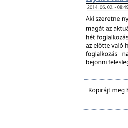
2014. 06. 02. - 08
Aki szeretne ny
magát az aktuá
hét foglalkozás
az előtte való 
foglalkozás n
bejönni felesle
Kopirájt meg 