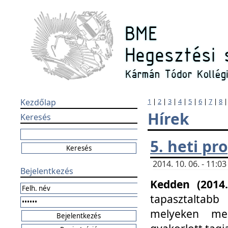
Kezdőlap
1
|
2
|
3
|
4
|
5
|
6
|
7
|
8
Hírek
Keresés
5. heti p
2014. 10. 06. - 11:
Bejelentkezés
Kedden (2014.
tapasztaltabb
melyeken meg