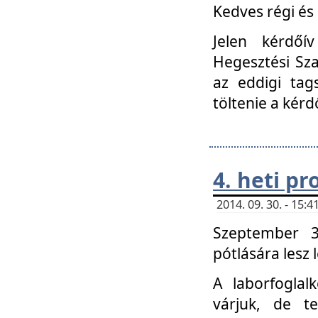
Kedves régi és 
Jelen kérdőí
Hegesztési Sza
az eddigi tag
töltenie a kérd
4. heti p
2014. 09. 30. - 15
Szeptember 3
pótlására lesz
A laborfoglal
várjuk, de t