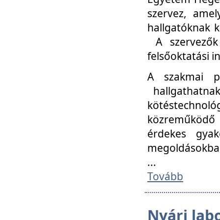
szervez, amel
hallgatóknak k
A szervezők
felsőoktatási 
A szakmai p
hallgathatna
kötéstechnológ
közreműködő i
érdekes gyak
megoldásokba
...
Tovább
Nyári lab