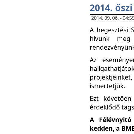
2014. őszi
2014. 09. 06. - 04
A hegesztési 
hívunk meg 
rendezvényünk
Az eseménye
hallgathatjáto
projektjeink
ismertetjük.
Ezt követően 
érdeklődő tag
A Félévnyitó
kedden, a BME