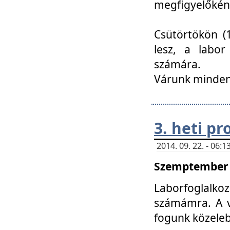
megfigyelőkén
Csütörtökön (1
lesz, a labor
számára.
Várunk mindenk
3. heti p
2014. 09. 22. - 06
Szemptember 2
Laborfoglalk
számámra. A ve
fogunk közele