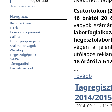
gyakorlott tagj
Elfelejtettem a jelszavam...
Csütörtökön (2
Navigáció
16 órától 20 
Bemutatkozás
vágyók számá
Hírek
laborfoglal
Féléves programunk
Galéria
hegesztőlaborb
Eddigi programjaink
végén a jelenl
Szakmai anyagok
Webshop
utólagos reklam
Hegesztőgépeink
SzMSz
18 órától a G1
Támogatóink
...
Elérhetőségeink
Tovább
Tagreg
2014/2015
2014. 09. 11. - 11