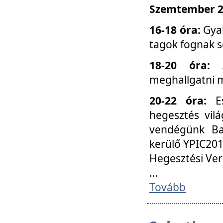
Szemtember 25
16-18 óra:
Gyak
tagok fognak s
18-20 óra:
meghallgatni m
20-22 óra:
Es
hegesztés vilá
vendégünk Ba
kerülő YPIC201
Hegesztési Ver
...
Tovább