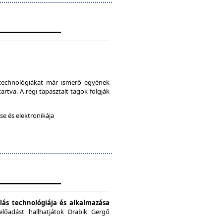
a technológiákat már ismerő egyének
artva. A régi tapasztalt tagok folgják
e és elektronikája
ás technológiája és alkalmazása
előadást hallhatjátok Drabik Gergő