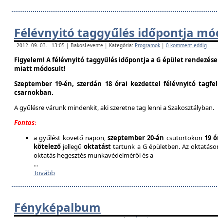
Félévnyitó taggyűlés időpontja mó
2012. 09. 03. - 13:05 | BakosLevente | Kategória:
Programok
|
0 komment eddig
Figyelem! A félévnyitó taggyűlés időpontja a G épület rendezés
miatt módosult!
Szeptember 19-én, szerdán 18 órai kezdettel félévnyitó tagfe
csarnokban.
A gyűlésre várunk mindenkit, aki szeretne tag lenni a Szakosztályban.
Fontos
:
a gyűlést követő napon,
szeptember 20-án
csütörtökön
19 ó
kötelező
jellegű
oktatást
tartunk a G épületben. Az oktatáson 
oktatás hegesztés munkavédelméről és a
...
Tovább
Fényképalbum