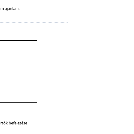
m ajánlani.
artók befejezése