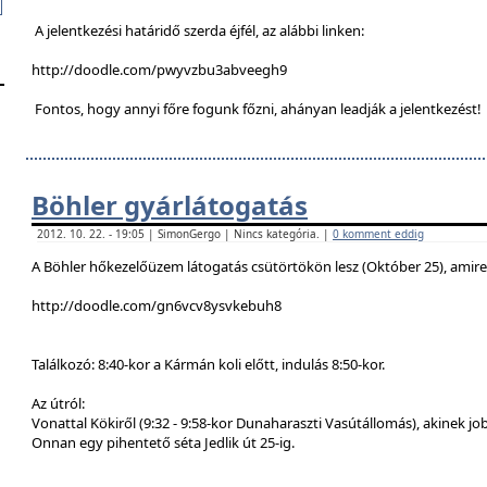
A jelentkezési határidő szerda éjfél, az alábbi linken:
http://doodle.com/pwyvzbu3abveegh9
Fontos, hogy annyi főre fogunk főzni, ahányan leadják a jelentkezést!
Böhler gyárlátogatás
2012. 10. 22. - 19:05 | SimonGergo | Nincs kategória. |
0 komment eddig
A Böhler hőkezelőüzem látogatás csütörtökön lesz (Október 25), amire a
http://doodle.com/gn6vcv8ysvkebuh8
Találkozó: 8:40-kor a Kármán koli előtt, indulás 8:50-kor.
Az útról:
Vonattal Kökiről (9:32 - 9:58-kor Dunaharaszti Vasútállomás), akinek job
Onnan egy pihentető séta Jedlik út 25-ig.