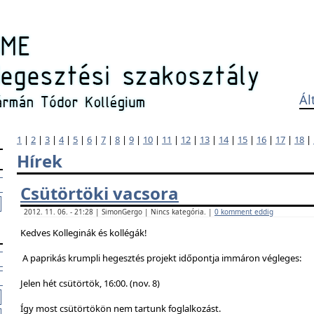
Ál
1
|
2
|
3
|
4
|
5
|
6
|
7
|
8
|
9
|
10
|
11
|
12
|
13
|
14
|
15
|
16
|
17
|
18
|
Hírek
Csütörtöki vacsora
2012. 11. 06. - 21:28 | SimonGergo | Nincs kategória. |
0 komment eddig
Kedves Kolleginák és kollégák!
A paprikás krumpli hegesztés projekt időpontja immáron végleges:
Jelen hét csütörtök, 16:00. (nov. 8)
Így most csütörtökön nem tartunk foglalkozást.