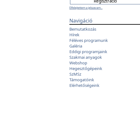
Elfelejtettem a jelszavam...
Navigáció
Bemutatkozás
Hírek
Féléves programunk
Galéria
Eddigi programjaink
Szakmai anyagok
Webshop
Hegesztőgépeink
SzMSz
Támogatóink
Elérhetőségeink