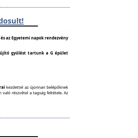
dosult!
e és az Egyetemi napok rendezvény
lújító gyűlést tartunk a G épület
rai
kezdettel az újonnan belépőknek
való részvétel a tagság feltétele. Az