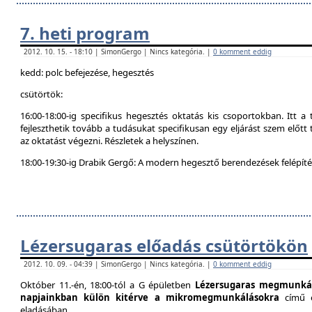
7. heti program
2012. 10. 15. - 18:10 | SimonGergo | Nincs kategória. |
0 komment eddig
kedd: polc befejezése, hegesztés
csütörtök:
16:00-18:00-ig specifikus hegesztés oktatás kis csoportokban. Itt 
fejleszthetik tovább a tudásukat specifikusan egy eljárást szem előtt t
az oktatást végezni. Részletek a helyszínen.
18:00-19:30-ig Drabik Gergő: A modern hegesztő berendezések felépítés
Lézersugaras előadás csütörtökön
2012. 10. 09. - 04:39 | SimonGergo | Nincs kategória. |
0 komment eddig
Október 11.-én, 18:00-tól a G épületben
Lézersugaras megmunkál
napjainkban külön kitérve a mikromegmunkálásokra
című 
eladásában.