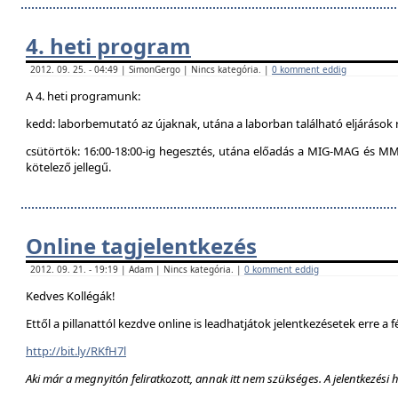
4. heti program
2012. 09. 25. - 04:49 | SimonGergo | Nincs kategória. |
0 komment eddig
A 4. heti programunk:
kedd: laborbemutató az újaknak, utána a laborban található eljárások 
csütörtök: 16:00-18:00-ig hegesztés, utána előadás a MIG-MAG és MM
kötelező jellegű.
Online tagjelentkezés
2012. 09. 21. - 19:19 | Adam | Nincs kategória. |
0 komment eddig
Kedves Kollégák!
Ettől a pillanattól kezdve online is leadhatjátok jelentkezésetek erre a f
http://bit.ly/RKfH7l
Aki már a megnyitón feliratkozott, annak itt nem szükséges. A jelentkezési 