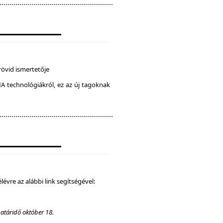
rövid ismertetője
A technológiákról, ez az új tagoknak
élévre az alábbi link segítségével:
határidő október 18.