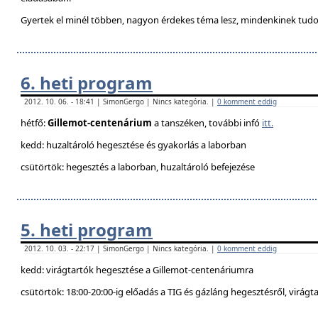
Gyertek el minél többen, nagyon érdekes téma lesz, mindenkinek tudo
6. heti program
2012. 10. 06. - 18:41 | SimonGergo | Nincs kategória. |
0 komment eddig
hétfő:
Gillemot-centenárium
a tanszéken, további infó
itt.
kedd: huzaltároló hegesztése és gyakorlás a laborban
csütörtök: hegesztés a laborban, huzaltároló befejezése
5. heti program
2012. 10. 03. - 22:17 | SimonGergo | Nincs kategória. |
0 komment eddig
kedd: virágtartók hegesztése a Gillemot-centenáriumra
csütörtök: 18:00-20:00-ig előadás a TIG és gázláng hegesztésről, virágt