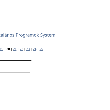
talános
Programok
System
19
|
20
|
21
|
22
|
23
|
24
|
25