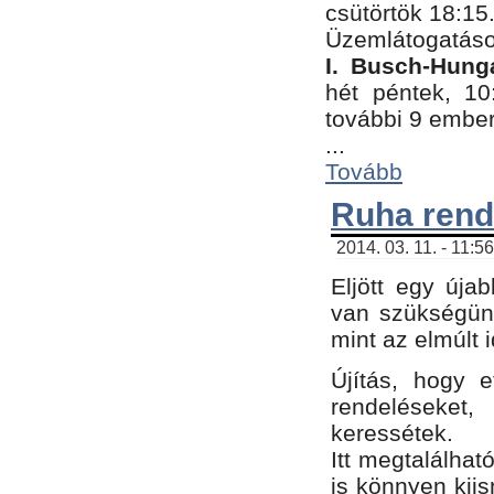
csütörtök 18:15
Üzemlátogatáso
I. Busch-Hung
hét péntek, 10
további 9 embe
...
Tovább
Ruha rend
2014. 03. 11. - 11:5
Eljött egy úja
van szükségünk
mint az elmúlt
Újítás, hogy e
rendelések
keressétek.
Itt megtalálhat
is könnyen kii