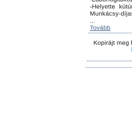
-Helyette kút
Munkácsy-díja
...
Tovább
Kopirájt meg 