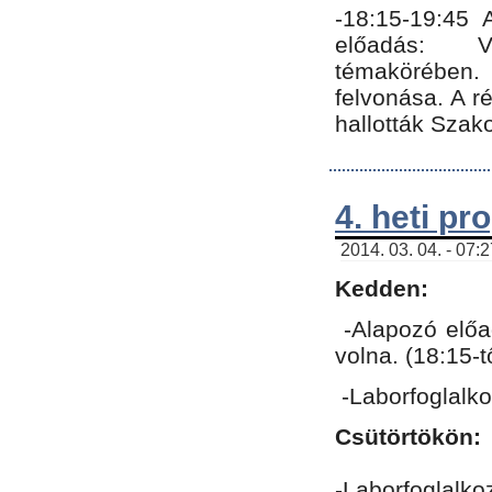
-18:15-19:45
előadás: Vo
témakörében.
felvonása. A 
hallották Szako
4. heti p
2014. 03. 04. - 07:
Kedden:
-Alapozó előa
volna. (18:15-
-Laborfoglalk
Csütörtökön:
-Laborfoglalko