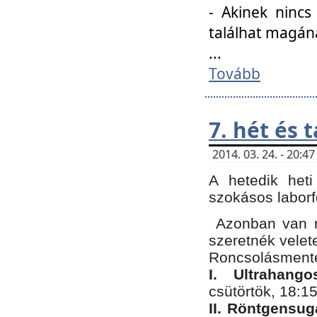
- Akinek nincs
találhat magán
...
Tovább
7. hét és 
2014. 03. 24. - 20:
A hetedik heti
szokásos labor
Azonban van n
szeretnék velet
Roncsolásmente
I. Ultrahang
csütörtök, 18:15
II. Röntgensug