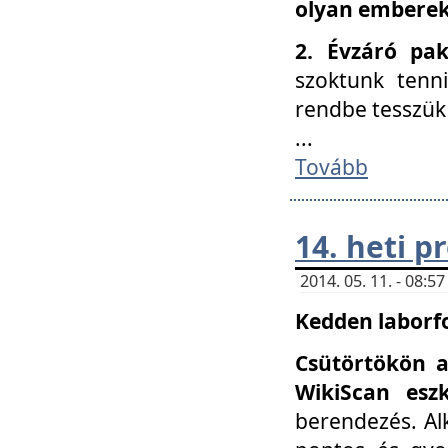
olyan embereke
2. Évzáró pa
szoktunk tenn
rendbe tesszü
...
Tovább
14. heti 
2014. 05. 11. - 08:
Kedden laborfo
Csütörtökön a
WikiScan eszk
berendezés. Al