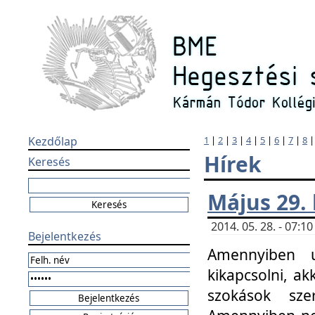
Kezdőlap
1
|
2
|
3
|
4
|
5
|
6
|
7
|
8
Hírek
Keresés
Május 29.
2014. 05. 28. - 07:
Bejelentkezés
Amennyiben u
kikapcsolni, ak
szokások sze