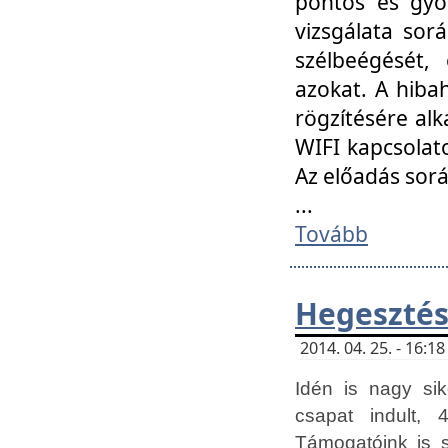
pontos és gyor
vizsgálata so
szélbeégését, 
azokat. A hibah
rögzítésére alk
WIFI kapcsolat
Az előadás sor
...
Tovább
Hegesztés
2014. 04. 25. - 16:
Idén is nagy sik
csapat indult, 
Támogatóink is 