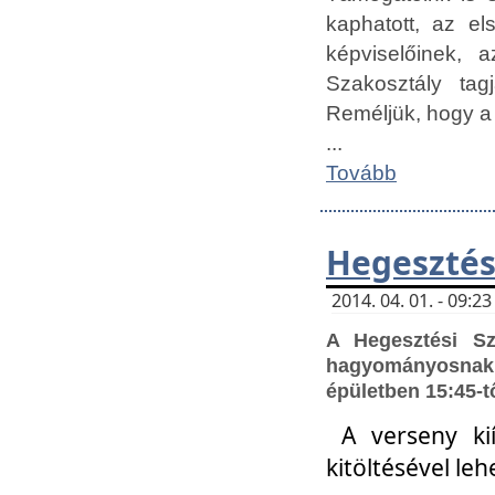
kaphatott, az e
képviselőinek,
Szakosztály tag
Reméljük, hogy a
...
Tovább
Hegesztés
2014. 04. 01. - 09:
A Hegesztési S
hagyományosnak 
épületben 15:45-t
A verseny ki
kitöltésével leh