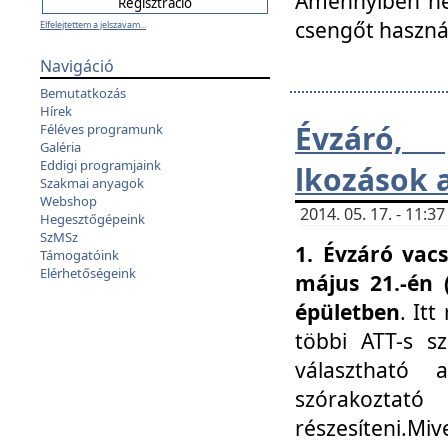
Amennyiben nem
csengőt haszná
Elfelejtettem a jelszavam...
Navigáció
Bemutatkozás
Hírek
Évzáró, 
Féléves programunk
Galéria
Eddigi programjaink
lkozások 
Szakmai anyagok
Webshop
2014. 05. 17. - 11:
Hegesztőgépeink
SzMSz
1. Évzáró vac
Támogatóink
Elérhetőségeink
május 21.-én 
épületben
. It
többi ATT-s sz
választható 
szórakoztató
részesíteni.Miv