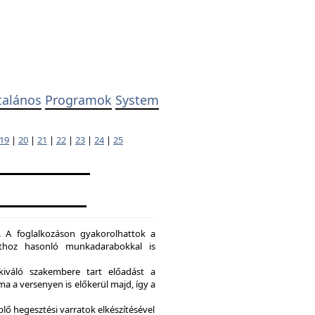
talános
Programok
System
19
|
20
|
21
|
22
|
23
|
24
|
25
. A foglalkozáson gyakorolhattok a
dathoz hasonló munkadarabokkal is
kiváló szakembere tart előadást a
a a versenyen is előkerül majd, így a
lő hegesztési varratok elkészítésével