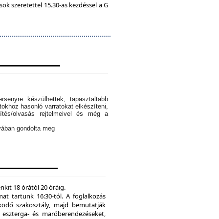
k szeretettel 15.30-as kezdéssel a G
rsenyre készülhettek, tapasztaltabb
tokhoz hasonló varratokat elkészíteni,
ítés/olvasás rejtelmeivel és még a
ányában gondolta meg
kit 18 órától 20 óráig.
mat tartunk 16:30-tól. A foglalkozás
ödő szakosztály, majd bemutatják
eszterga- és maróberendezéseket,