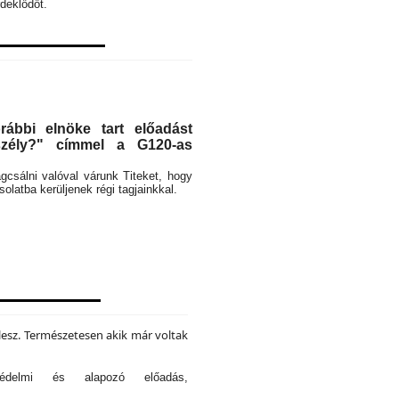
deklődőt.
ábbi elnöke tart előadást
eszély?" címmel a G120-as
rágcsálni valóval várunk Titeket, hogy
latba kerüljenek régi tagjainkkal.
lesz. Természetesen akik már voltak
tvédelmi és alapozó előadás,