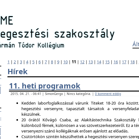
Ál
1
|
2
|
3
|
4
|
5
|
6
|
7
|
8
|
9
|
10
|
11
|
12
|
13
|
14
|
15
|
16
|
17
|
18
|
Hírek
11. heti programok
2015. 04. 21. - 06:41 | SimonGergo | Nincs kategória. |
0 komment eddig
Kedden laborfoglalkozással várunk Titeket 18-20 óra között
hegesztési versenyre, tapasztalt társaitok a versenyfela
készülnek.
20 órától Kővágó Csaba, az Alakítástechnika Szakosztály 
különböző fémek, különösen a vas szövetszerkezeteiről. Ez a tém
versenyezni szánó kollégáknak erősen ajánlott az előadás.
Csütörtökön szintén készülhettek a hegesztési versenyen szerep