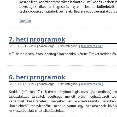
köszörűket, koordinátamérőket láthattok - működés közben is
bevezetjük őket a hegesztés rejtelmeibe, a különböző í
technológiákat mutatjuk be nekik, illetve a robotbemutatót i
...
Tovább
7. heti programok
2015. 03. 23. - 21:58 | SimonGergo | Nincs kategória. |
0 komment eddig
A 7. héten a szokásos laborfoglalkozásokkal várunk Titeket kedden és 
6. heti programok
2015. 03. 17. - 08:15 | SimonGergo | Nincs kategória. |
0 komment eddig
Kedden (március 17.) 18 órától irányított foglalkozás (szakműhely) les
tapasztaltabb társaitok segítsége mellett előre meghatározott tec
varratokat készítenetek, melyeket az elkövetkezendő hetekbe
"közelebbről" megvizsgálni, azaz a varrat egy szakaszának kivágo
mikroszkóp alatt is az alkotásotokat.