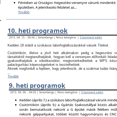
Pénteken az Országos Hegesztési versenyre várunk mindenkit so
épületben. A jelentkezési felületet az
...
Tovább
10. heti programok
2015. 04. 15. - 06:56 | SimonGergo | Nincs kategória. |
0 komment eddig
Kedden 18 órától a szokásos laborfoglalkozásokkal várunk Titeket.
Csütörtökön, illetve a jövő heti alkalmakon pedig a hegesztési ve
társaitoktól megtanulhatjátok, hogyan kell a versenyen előforduló felada
gyakorolhatjátok a robotkezelést, megismerkedhettek a WPS kész
palackgurítási képességeiteket is tesztelhetitek.
Akinek megfordult a fejében, hogy jelentkezik, de a szakmai tudás hi
...
Tovább
9. heti programok
2015. 04. 06. - 04:26 | SimonGergo | Nincs kategória. |
0 komment eddig
Kedden (április 7.) a szokásos laborfoglalkozással várunk minden
Csütörtökön (április 9.) a Gyártás Szakosztállyal közös alkal
során bemutatkozik nekünk a G épület másik felében műk
nekünk gépparkjukat, többet között hagyományos és CNC 