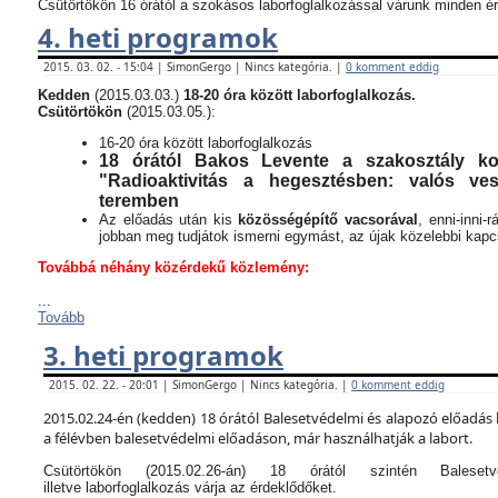
Csütörtökön 16 órától a szokásos laborfoglalkozással várunk minden ér
4. heti programok
2015. 03. 02. - 15:04 | SimonGergo | Nincs kategória. |
0 komment eddig
Kedden
(2015.03.03.)
18-20 óra között laborfoglalkozás.
Csütörtökön
(2015.03.05.):
16-20 óra között laborfoglalkozás
18 órától Bakos Levente a szakosztály kor
"Radioaktivitás a hegesztésben: valós v
teremben
Az előadás után kis
közösségépítő vacsorával
, enni-inni-
jobban meg tudjátok ismerni egymást, az újak közelebbi kapcso
Továbbá néhány közérdekű közlemény:
...
Tovább
3. heti programok
2015. 02. 22. - 20:01 | SimonGergo | Nincs kategória. |
0 komment eddig
2015.02.24-én (kedden) 18 órától Balesetvédelmi és alapozó előadás 
a félévben balesetvédelmi előadáson, már használhatják a labort.
Csütörtökön (2015.02.26-án) 18 órától szintén Balese
illetve laborfoglalkozás várja az érdeklődőket.