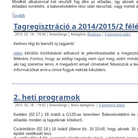
Mindkét alkalommal két részből fog állni az előadás, így akinek
előadást ismételni, a balesetvédelmi rész után távozhat, vagy mehet 
...
Tovább
Tagregisztráció a 2014/2015/2 fél
2015. 02. 14. - 19:34 | SimonGergo | Kategória:
Általános
|
0 komment eddig
Kedves régi és leendő új tagjaink!
Jelen
kérdőív kitöltésével adhatod le jelentkezésedet a Hegeszté
félévére. Fontos, hogy az eddigi tagság nem újul meg, ezért minden
aki tag szeretne lenni. A megadott email címeteket felvesszük a le
információkat erre a címre fogjuk nektek kiküldeni.
2. heti programok
2015. 02. 18. - 19:42 | SimonGergo | Nincs kategória. |
0 komment eddig
Kedden (02.17.) 18 órától a G120-as teremben Balesetvédelmi és a
előadás minden új tagunknak kötelező.
Csütörtökön (02.19.) 16 órától (illetve kb. 16:15-től, hogy akinek 16 
épület vetélkedő lesz.