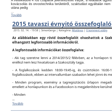
A vetélkedőre 4 fős csapatok jelentkezését várjuk, a feladatok ügyes
kovácsolás és orvostechnika területéről, szaktudást egyáltalán nem 
utána pedig
...
Tovább
2015 tavaszi évnyitó összefoglaló
2015. 02. 14. - 19:58 | SimonGergo | Kategória:
Általános
|
0 komment eddig
Az alábbiakban egy rövid összefoglalót olvashattok a Szak
elhangzott legfontosabb információkról.
A legfontosabb információkat összefoglalva:
- Aki tag szeretne lenni a 2014/2015/2 félévben, az a honlapon tö
enélkül nem lesz hivatalosan a Szakosztály tagja.
- A foglalkozások kedden 18:00-19:45-ig, és csütrtökön 16:00-
foglalkozások, ebben az intervallumban szabadon lehet jönni és me
- Minden program, esemény a tagregisztációs űrlapon megadot
emellett a honlapunkon és a Facebookon is megjelenítésre kerülne
- Minden
...
Tovább