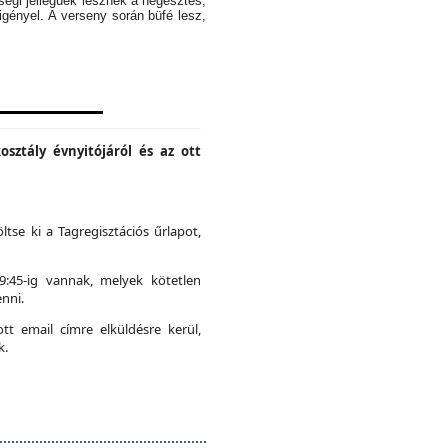
ségi jellegűek lesznek a hegesztés,
igényel. A verseny során büfé lesz,
osztály évnyitójáról és az ott
ltse ki a Tagregisztációs űrlapot,
19:45-ig vannak, melyek kötetlen
nni.
t email címre elküldésre kerül,
k.