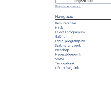
Elfelejtettem a jelszavam...
Navigáció
Bemutatkozás
Hírek
Féléves programunk
Galéria
Eddigi programjaink
Szakmai anyagok
Webshop
Hegesztőgépeink
SzMSz
Támogatóink
Elérhetőségeink