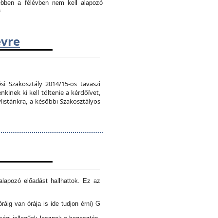
 ebben a félévben nem kell alapozó
a
évre
si Szakosztály 2014/15-ös tavaszi
kinek ki kell töltenie a kérdőívet,
vlistánkra, a későbbi Szakosztályos
lapozó előadást hallhattok. Ez az
óráig van órája is ide tudjon érni) G