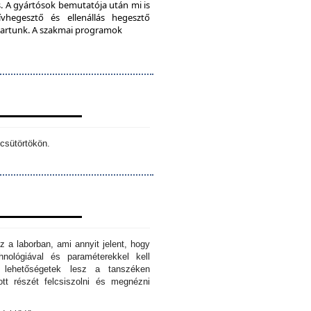
. A gyártósok bemutatója után mi is
vhegesztő és ellenállás hegesztő
s tartunk. A szakmai programok
csütörtökön.
z a laborban, ami annyit jelent, hogy
hnológiával és paraméterekkel kell
n lehetőségetek lesz a tanszéken
tt részét felcsiszolni és megnézni