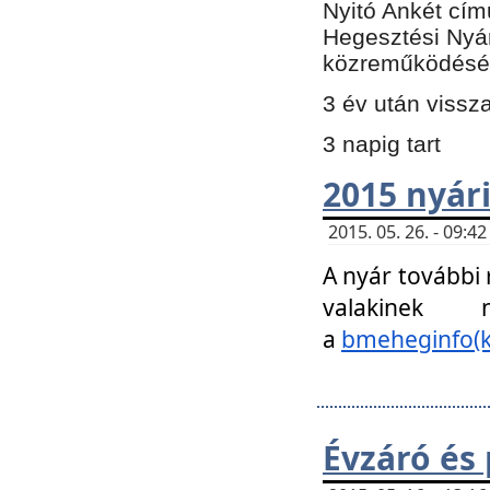
Nyitó Ankét cím
Hegesztési Nyá
közreműködésé
3 év után vissz
3 napig tart
2015 nyári
2015. 05. 26. - 09:
A nyár további
valakinek
a
bmeheginfo(k
Évzáró és