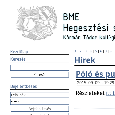
Kezdőlap
1
|
2
|
3
|
4
|
5
|
6
|
7
|
8
Hírek
Keresés
Póló és pu
2015. 09. 09. - 19:
Bejelentkezés
Részleteket
itt 