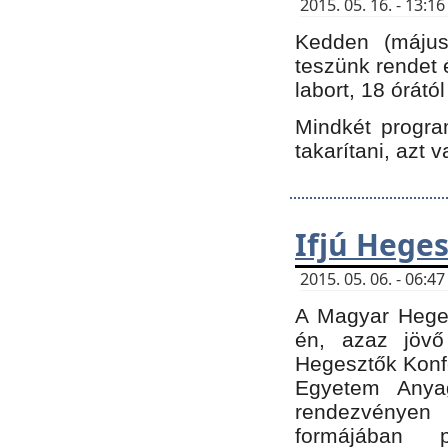
2015. 05. 16. - 13:
Kedden (május 
teszünk rendet 
labort, 18 órátó
Mindkét program
takarítani, azt 
Ifjú Hege
2015. 05. 06. - 06:
A Magyar Heges
én, azaz jövő
Hegesztők Konfe
Egyetem Anyag
rendezvén
formájában 