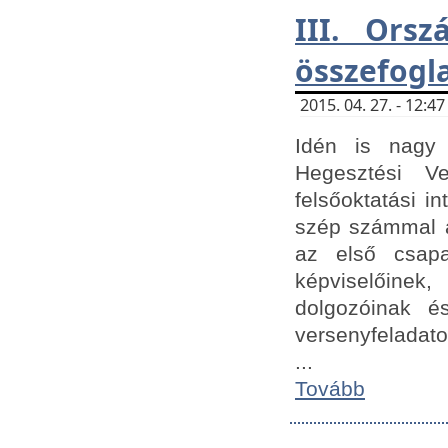
III. Orsz
összefogl
2015. 04. 27. - 12:
Idén is nagy 
Hegesztési Ve
felsőoktatási 
szép számmal a
az első csap
képviselőine
dolgozóinak é
versenyfeladato
...
Tovább