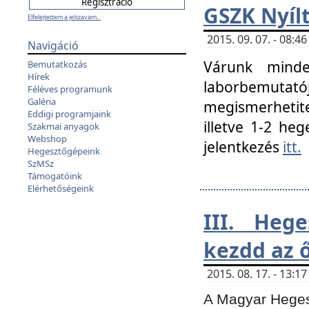
GSZK Nyíl
Elfelejtettem a jelszavam...
2015. 09. 07. - 08:
Navigáció
Várunk minde
Bemutatkozás
Hírek
laborbemutató
Féléves programunk
Galéria
megismerhetite
Eddigi programjaink
illetve 1-2 heg
Szakmai anyagok
Webshop
jelentkezés
itt.
Hegesztőgépeink
SzMSz
Támogatóink
Elérhetőségeink
III. Heg
kezdd az ő
2015. 08. 17. - 13:
A Magyar Hegesz