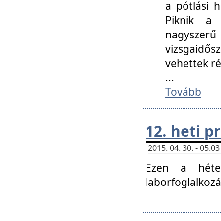
a pótlási h
Piknik a 
nagyszerű 
vizsgaidő
vehettek ré
...
Tovább
12. heti 
2015. 04. 30. - 05:
Ezen a héte
laborfoglalkozá