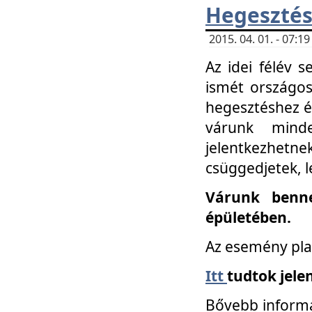
Hegesztés
2015. 04. 01. - 07:
Az idei félév 
ismét országos
hegesztéshez é
várunk mind
jelentkezhe
csüggedjetek, l
Várunk benne
épületében.
Az esemény pla
Itt
tudtok jele
Bővebb informá