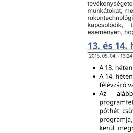
tevékenységet
munkátokat, me
rokontechnoló
kapcsolódik;
eseményen, hogy
13. és 14.
2015. 05. 04. - 13:
A 13. héten
A 14. héten
félévzáró v
Az alább
programfel
póthét csü
programja,
kerül meg