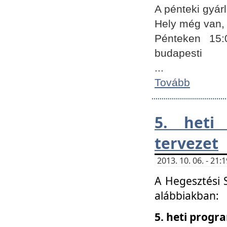
A pénteki gyár
Hely még van, 
Pénteken 15:
budapesti
...
Tovább
5. heti
tervezet
2013. 10. 06. - 21
A Hegesztési 
alábbiakban:
5. heti prog