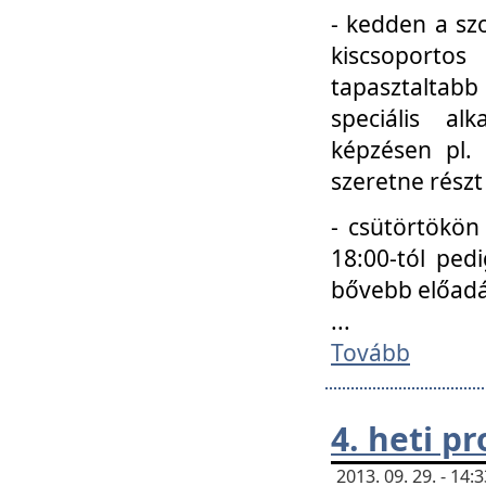
- kedden a szo
kiscsoportos
tapasztaltab
speciális a
képzésen pl.
szeretne részt
- csütörtökön
18:00-tól ped
bővebb előadá
...
Tovább
4. heti p
2013. 09. 29. - 14