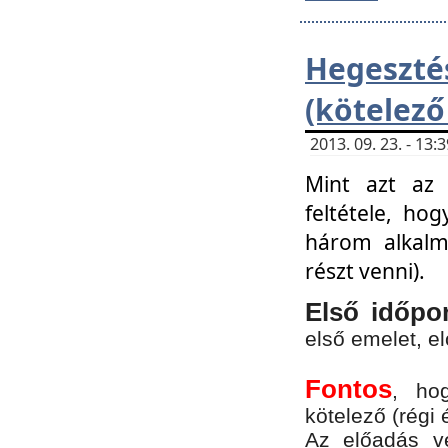
Hegesz
(kötelező
2013. 09. 23. - 13
Mint azt az 
feltétele, ho
három alkalm
részt venni).
Első időpo
első emelet, e
Fontos
, ho
kötelező (régi 
Az előadás vé