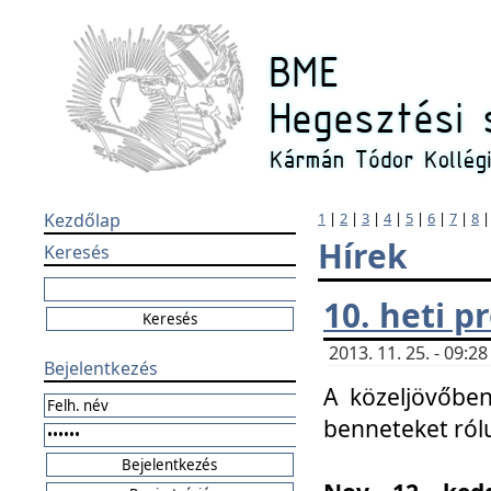
Kezdőlap
1
|
2
|
3
|
4
|
5
|
6
|
7
|
8
Hírek
Keresés
10. heti 
2013. 11. 25. - 09:
Bejelentkezés
A közeljövőben
benneteket ról