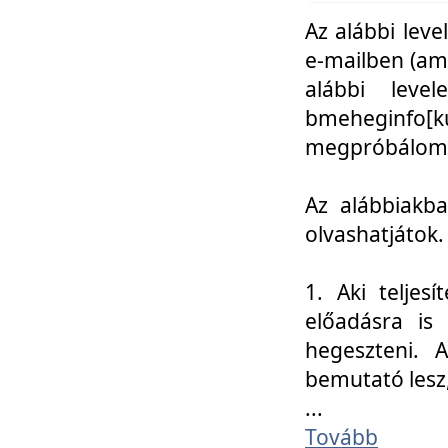
Az alábbi leve
e-mailben (am
alábbi leve
bmeheginfo[k
megpróbálom k
Az alábbiakba
olvashatjátok.
1. Aki teljes
előadásra is
hegeszteni. 
bemutató lesz
...
Tovább