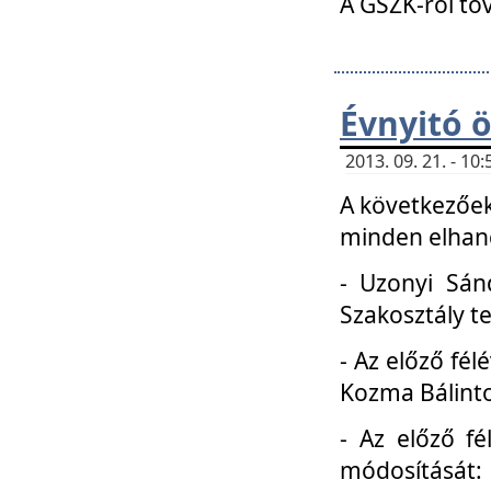
A GSZK-ról to
Évnyitó 
2013. 09. 21. - 1
A következőek
minden elhang
- Uzonyi Sánd
Szakosztály t
- Az előző fél
Kozma Bálinto
- Az előző f
módosítását: