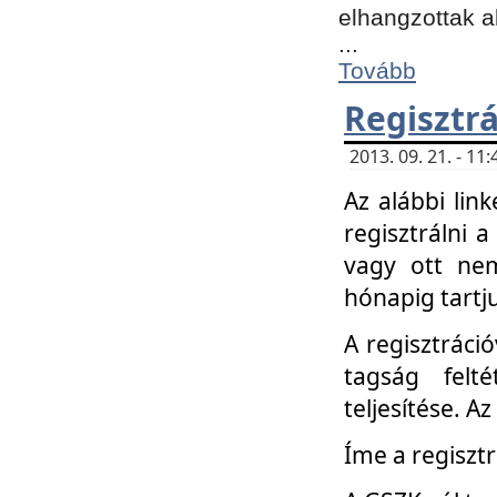
elhangzottak a
...
Tovább
Regisztrá
2013. 09. 21. - 1
Az alábbi lin
regisztrálni a
vagy ott nem
hónapig tartju
A regisztráció
tagság felt
teljesítése. A
Íme a regisztr