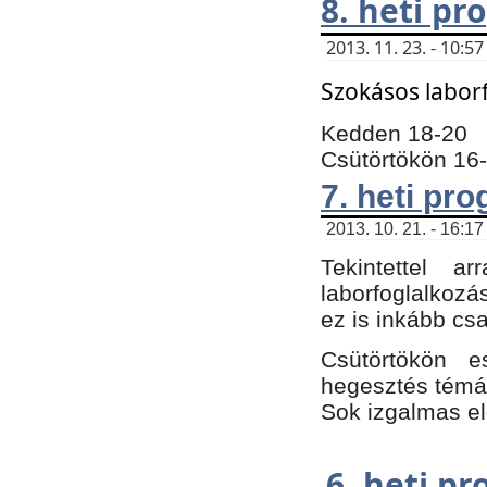
8. heti p
2013. 11. 23. - 10:
Szokásos labor
Kedden 18-20
Csütörtökön 16
7. heti pr
2013. 10. 21. - 16:17
Tekintettel 
laborfoglalkozá
ez is inkább csa
Csütörtökön e
hegesztés témáb
Sok izgalmas el
6. heti p