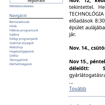
Nov. 12, kedd
tekintettel. 
Elfelejtettem a jelszavam...
TECHNOLÓGIA s
Navigáció
előadások 8:30
Bemutatkozás
Hírek
épület aulájába
Féléves programunk
jár.
Galéria
Eddigi programjaink
Szakmai anyagok
Nov. 14., csüt
Webshop
Hegesztőgépeink
SzMSz
Támogatóink
Nov 15., pénte
Elérhetőségeink
délelőtt:
gyárlátogatásr
...
Tovább