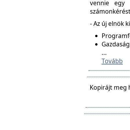
vennie egy 
számonkérést t
- Az új elnök 
Programfe
Gazdasági
...
Tovább
Kopirájt meg 