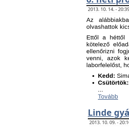
2013. 10. 14. - 20
Az alábbiakb
olvashattok kic
Ettől a héttől
kötelező előa
ellenőrizni fo
venni, azok k
laborfelelőst, h
K
edd:
Sima
Csütörtök:
...
Tovább
Linde gyá
2013. 10. 09. - 20