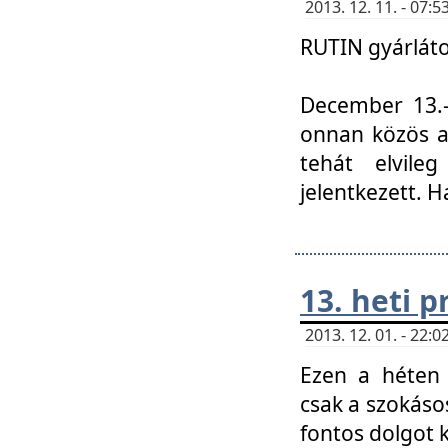
2013. 12. 11. - 07
RUTIN gyárláto
December 13.-á
onnan közös a
tehát elvile
jelentkezett. H
13. heti 
2013. 12. 01. - 22
Ezen a héten
csak a szokáso
fontos dolgot 