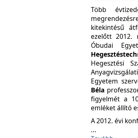
Több évtize
megrendezésr
kitekintésű á
ezelőtt 2012.
Óbudai Egy
Hegesztéstechn
Hegesztési Sz
Anyagvizsgála
Egyetem szerv
Béla
professzor
figyelmét a 10
emléket állító
A 2012. évi ko
...