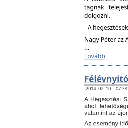
tagnak teleje
dolgozni.
- A hegesztések
Nagy Péter az A
...
Tovább
Félévnyit
2014. 02. 10. - 07:
A Hegesztési Sz
ahol lehetőség
valamint az újo
Az esemény időp