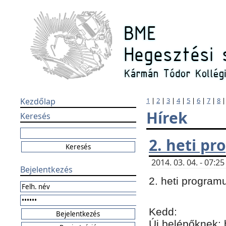
Kezdőlap
1
|
2
|
3
|
4
|
5
|
6
|
7
|
8
Hírek
Keresés
2. heti p
2014. 03. 04. - 07:
Bejelentkezés
2. heti program
Kedd:
Új belépőknek: 