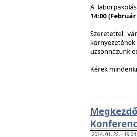
A laborpakolá
14:00 (Február
Szeretettel vá
környezetének
uzsonnázunk eg
Kérek mindenki
Megkezd
Konferenc
2014. 01. 22. - 19: