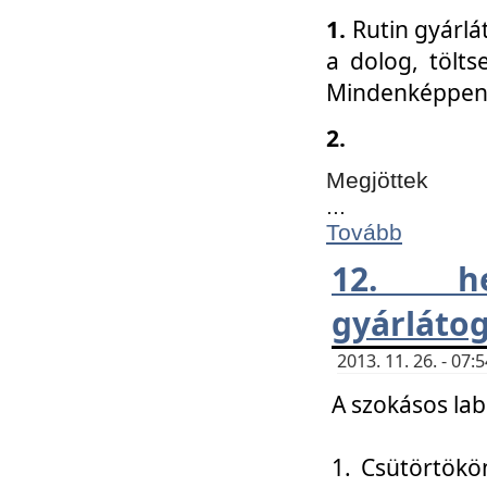
1.
Rutin gyárlá
a dolog, tölts
Mindenképpen 
2.
Megjöttek
...
Tovább
12. h
gyárlátog
2013. 11. 26. - 07
A szokásos lab
1. Csütörtökö