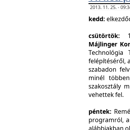
2013. 11. 25. - 09
kedd:
elkezdő
csütörtök:
Májlinger Ko
Technológia 
felépítéséről,
szabadon felv
minél többen
szakosztály m
vehettek fel.
péntek:
Remél
programról, a
alábbiakban ol