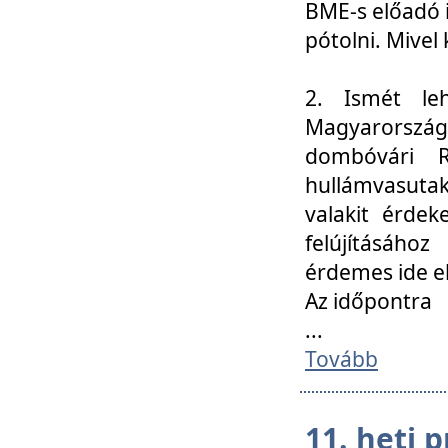
BME-s előadó i
pótolni. Mivel 
2. Ismét le
Magyarország
dombóvári R
hullámvasuta
valakit érdek
felújításáh
érdemes ide el
Az időpontra
...
Tovább
11. heti