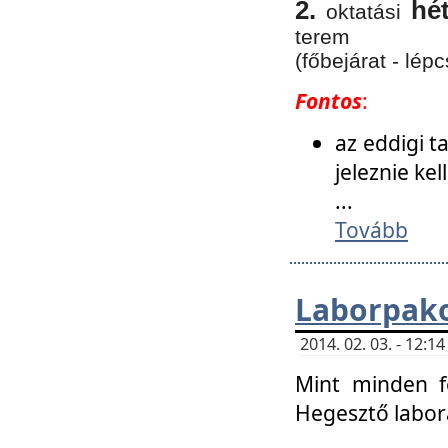
2.
hé
oktatási
terem
(főbejárat - lépc
Fontos
:
az eddigi 
jeleznie ke
...
Tovább
Laborpako
2014. 02. 03. - 12:
Mint minden f
Hegesztő labor