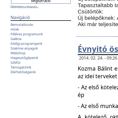
Tapasztaltabb t
Elfelejtettem a jelszavam...
Csütörtök:
Navigáció
Új belépőknek: 
Aki már teljesít
Bemutatkozás
Hírek
Féléves programunk
Galéria
Eddigi programjaink
Évnyitó ö
Szakmai anyagok
Webshop
2014. 02. 24. - 09:
Hegesztőgépeink
SzMSz
Kozma Bálint el
Támogatóink
Elérhetőségeink
az idei terveket
- Az első kötele
ép
- Az első munka
A kötelező ok