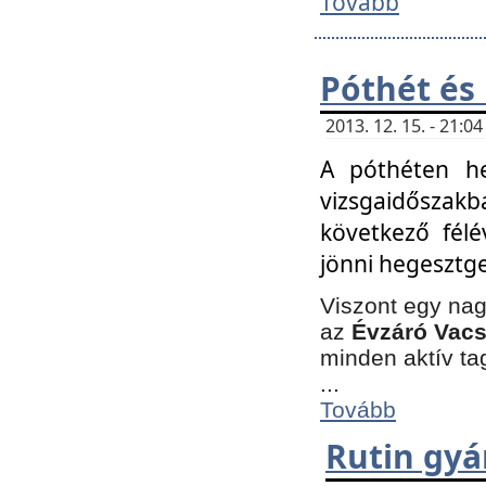
Tovább
Póthét és
2013. 12. 15. - 21:
A póthéten he
vizsgaidőszak
következő félé
jönni hegesztge
Viszont egy nag
az
Évzáró Vacs
minden aktív ta
...
Tovább
Rutin gyá