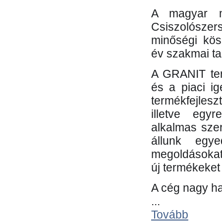
A magyar m
Csiszolósze
minőségi kös
év szakmai tap
A GRANIT ter
és a piaci i
termékfejles
illetve egy
alkalmas sze
állunk egye
megoldásokat
új termékeket 
A cég nagy ha
...
Tovább