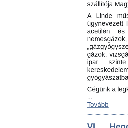
szállítója Ma
A Linde műs
úgynevezett 
acetilén és
nemesgáz
„gázgyógysze
gázok, vizsg
ipar szin
kereskedele
gyógyászatb
Cégünk a leg
...
Tovább
VI. Heg