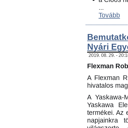
...
Tovább
Bemutatk
Nyári Egy
2019. 08. 29. - 20:
Flexman Robo
A Flexman Ro
hivatalos mag
A Yaskawa-Mo
Yaskawa Elec
termékei. Az e
napjainkra t