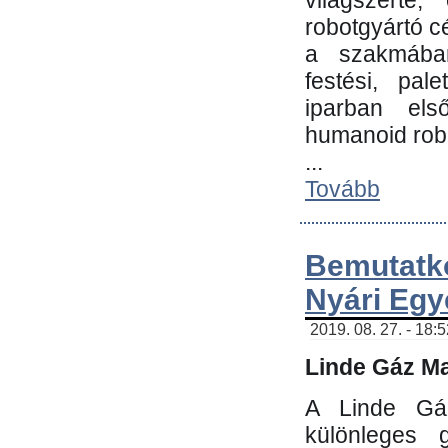
világszerte
robotgyártó c
a szakmában:
festési, pale
iparban els
humanoid robo
...
Tovább
Bemutatk
Nyári Egy
2019. 08. 27. - 18:
Linde Gáz Ma
A Linde Gáz
különleges 