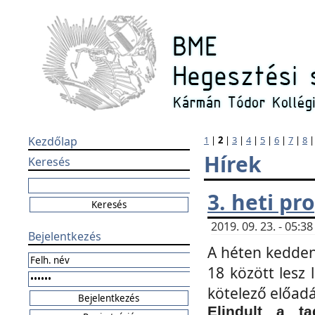
Kezdőlap
1
|
2
|
3
|
4
|
5
|
6
|
7
|
8
Hírek
Keresés
3. heti p
2019. 09. 23. - 05:
Bejelentkezés
A héten kedden
18 között lesz 
kötelező előad
Elindult a ta