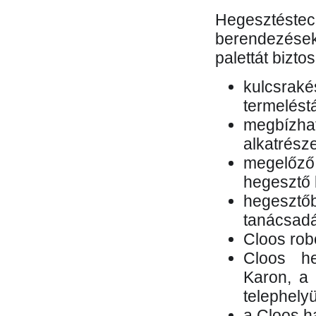
Hegesztés
berendezések 
palettát bizto
kulcsr
termelés
megbízh
alkatrésze
megelőző
hegesztő 
hegesztő
tanácsad
Cloos rob
Cloos he
Karon, a 
telephely
a Cloos h