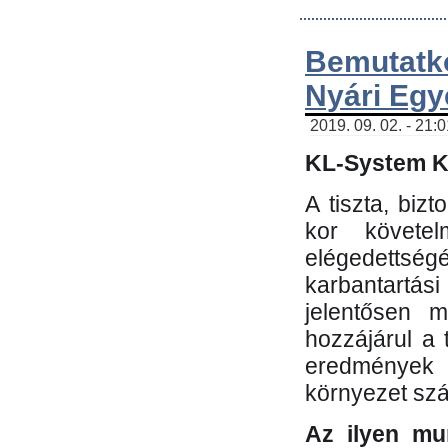
Bemutatk
Nyári Egy
2019. 09. 02. - 21:
KL-System Kf
A tiszta, bi
kor követe
elégedettség
karbantartás
jelentősen m
hozzájárul a
eredmények e
környezet sz
Az ilyen mu