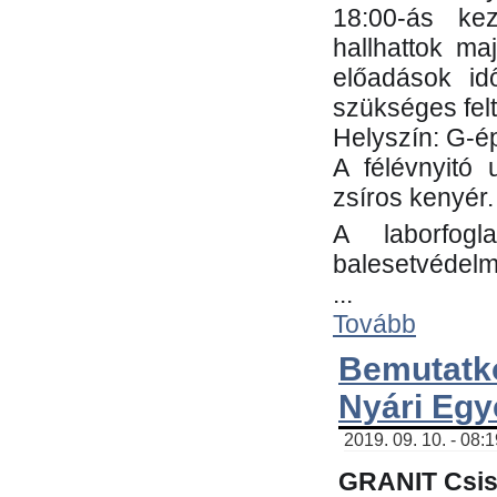
18:00-ás kez
hallhattok ma
előadások id
szükséges fel
Helyszín: G-ép
A félévnyitó 
zsíros kenyér.
A laborfogl
balesetvédelm
...
Tovább
Bemutatk
Nyári Egy
2019. 09. 10. - 08:
GRANIT Csis