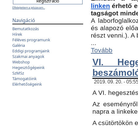
linken
érhető e
Elfelejtettem a jelszavam...
tagságot minde
Navigáció
A laborfoglalko
és alapozó előa
Bemutatkozás
Hírek
részt venni.). 
Féléves programunk
...
Galéria
Tovább
Eddigi programjaink
Szakmai anyagok
VI. Heg
Webshop
Hegesztőgépeink
beszámol
SzMSz
Támogatóink
2019. 09. 20. - 05:5
Elérhetőségeink
A VI. hegeszté
Az eseményről
napra a linkeke
A csütörtökön 