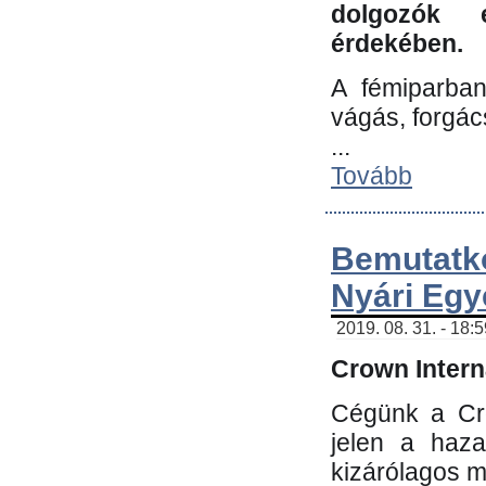
dolgozók 
érdekében.
A fémiparba
vágás, forgác
...
Tovább
Bemutatk
Nyári Egy
2019. 08. 31. - 18:
Crown Interna
Cégünk a Cro
jelen a haz
kizárólagos m