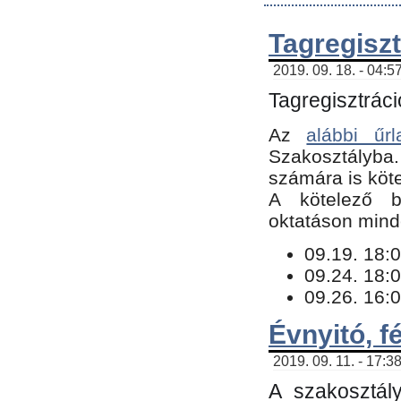
Tagregiszt
2019. 09. 18. - 04:5
Tagregisztráci
Az
alábbi űrl
Szakosztályba.
számára is köte
​A kötelező b
oktatáson minde
09.19. 18:0
09.24. 18:0
09.26. 16:0
Évnyitó, f
2019. 09. 11. - 17:3
A szakosztál