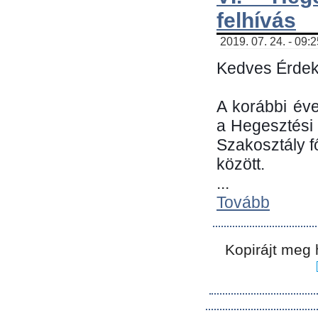
felhívás
2019. 07. 24. - 09:
Kedves Érdek
A korábbi év
a Hegesztési
Szakosztály 
között.
...
Tovább
Kopirájt meg 