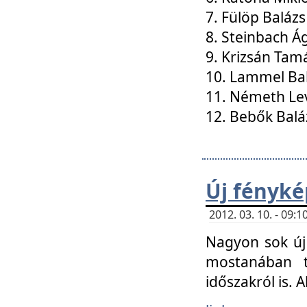
7. Fülöp Balázs
8. Steinbach Á
9. Krizsán Tam
10. Lammel Ba
11. Németh Le
12. Bebők Balá
Új fényké
2012. 03. 10. - 09
Nagyon sok új 
mostanában t
időszakról is. A