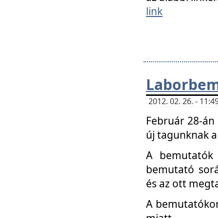
link
Laborbem
2012. 02. 26. - 11:
Február 28-án
új tagunknak a
A bemutatók 
bemutató sorá
és az ott megta
A bemutatókon 
miatt.