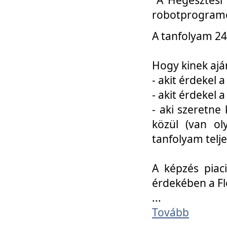
robotprogramo
A tanfolyam 24
Hogy kinek ajá
- akit érdekel 
- akit érdekel
- aki szeretne 
közül (van ol
tanfolyam telje
A képzés piac
érdekében a F
...
Tovább