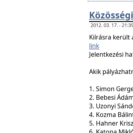
Közösségi
2012. 03. 17. - 21
Kiírásra kerül
link
Jelentkezési ha
Akik pályázhat
1. Simon Gerge
2. Bebesi Ádá
3. Uzonyi Sánd
4. Kozma Bálin
5. Hahner Kris
6. Katona Mikl