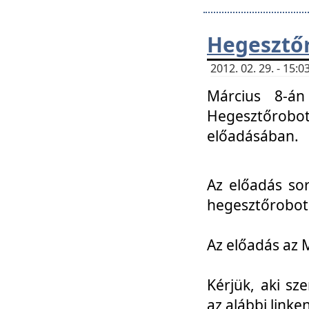
Hegesztőr
2012. 02. 29. - 15:
Március 8-án
Hegesztőrobo
előadásában.
Az előadás so
hegesztőroboto
Az előadás az 
Kérjük, aki sz
az alábbi linken