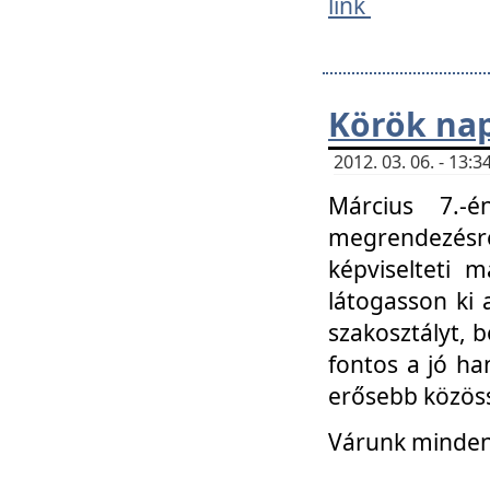
link
Körök na
2012. 03. 06. - 13
Március 7.-
megrendezésre
képviselteti 
látogasson ki 
szakosztályt, b
fontos a jó ha
erősebb közöss
Várunk mindenk