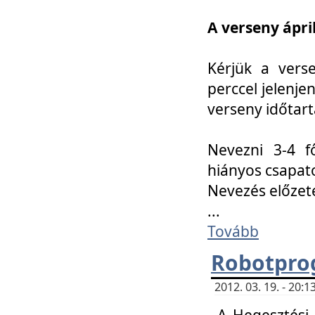
A verseny ápril
Kérjük a vers
perccel jelenje
verseny időtar
Nevezni 3-4 f
hiányos csapat
Nevezés előze
...
Tovább
Robotpro
2012. 03. 19. - 20:
A Hegesztési S