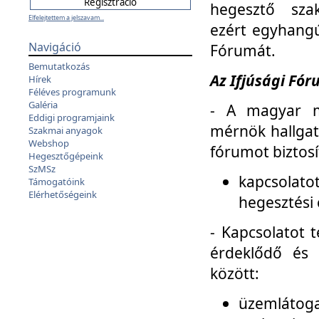
hegesztő sza
Elfelejtettem a jelszavam...
ezért egyhangú
Navigáció
Fórumát.
Bemutatkozás
Az Ifjúsági Fóru
Hírek
Féléves programunk
Galéria
- A magyar m
Eddigi programjaink
mérnök hallgat
Szakmai anyagok
Webshop
fórumot biztosí
Hegesztőgépeink
SzMSz
kapcsolat
Támogatóink
Elérhetőségeink
hegesztési 
- Kapcsolatot t
érdeklődő és 
között:
üzemlátoga