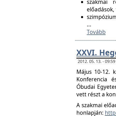
szakmai r
előadások, 
szimpózium
...
Tovább
XXVI. Heg
2012. 05. 13. - 09:
Május 10-12. k
Konferencia é
Óbudai Egyetem
vett részt a ko
A szakmai előa
honlapján:
http