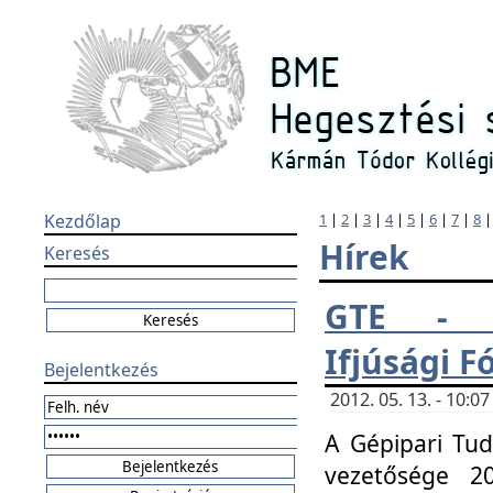
Kezdőlap
1
|
2
|
3
|
4
|
5
|
6
|
7
|
8
Hírek
Keresés
GTE - H
Ifjúsági 
Bejelentkezés
2012. 05. 13. - 10:
A Gépipari Tu
vezetősége 20