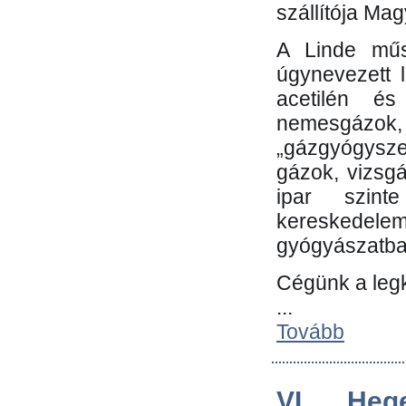
szállítója Ma
A Linde műs
úgynevezett 
acetilén és
nemesgáz
„gázgyógysze
gázok, vizsg
ipar szin
kereskedele
gyógyászatb
Cégünk a leg
...
Tovább
VI. Heg