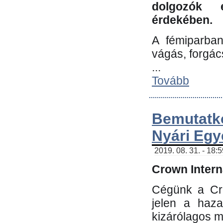
dolgozók 
érdekében.
A fémiparba
vágás, forgác
...
Tovább
Bemutatk
Nyári Egy
2019. 08. 31. - 18:
Crown Interna
Cégünk a Cro
jelen a haz
kizárólagos m