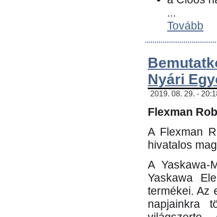
...
Tovább
Bemutatk
Nyári Egy
2019. 08. 29. - 20:
Flexman Robo
A Flexman Ro
hivatalos mag
A Yaskawa-Mo
Yaskawa Elec
termékei. Az e
napjainkra t