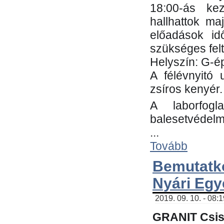
18:00-ás kez
hallhattok ma
előadások id
szükséges fel
Helyszín: G-ép
A félévnyitó 
zsíros kenyér.
A laborfogl
balesetvédelm
...
Tovább
Bemutatk
Nyári Egy
2019. 09. 10. - 08:
GRANIT Csis