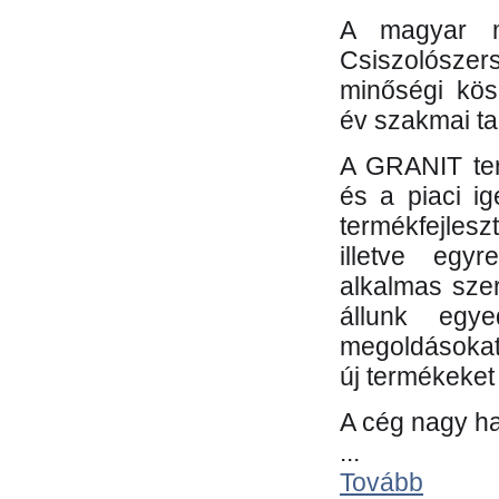
A magyar m
Csiszolósze
minőségi kös
év szakmai tap
A GRANIT ter
és a piaci i
termékfejles
illetve egy
alkalmas sze
állunk egye
megoldásokat
új termékeket 
A cég nagy ha
...
Tovább