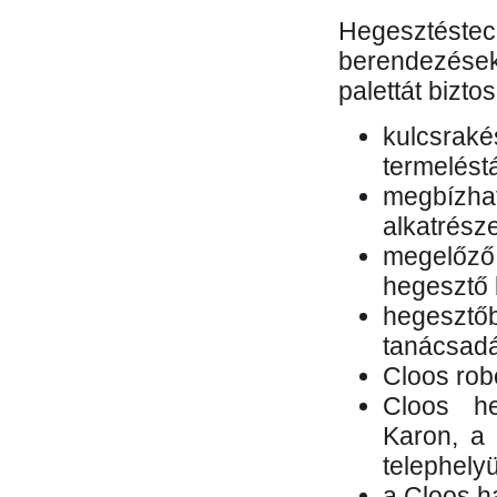
Hegesztés
berendezések 
palettát bizto
kulcsr
termelés
megbízh
alkatrésze
megelőző
hegesztő 
hegesztő
tanácsad
Cloos rob
Cloos he
Karon, a 
telephely
a Cloos h