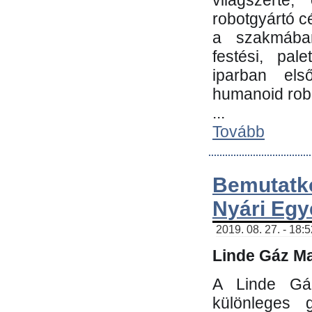
világszerte
robotgyártó c
a szakmában:
festési, pale
iparban els
humanoid robo
...
Tovább
Bemutatk
Nyári Egy
2019. 08. 27. - 18:
Linde Gáz Ma
A Linde Gáz
különleges 