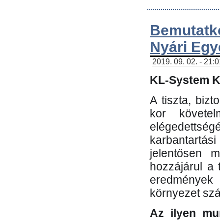
Bemutatk
Nyári Egy
2019. 09. 02. - 21:
KL-System Kf
A tiszta, bi
kor követe
elégedettség
karbantartás
jelentősen m
hozzájárul a
eredmények e
környezet sz
Az ilyen mu