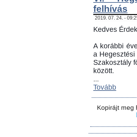
felhívás
2019. 07. 24. - 09:
Kedves Érdek
A korábbi év
a Hegesztési
Szakosztály 
között.
...
Tovább
Kopirájt meg 