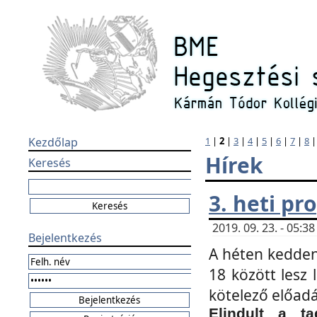
Kezdőlap
1
|
2
|
3
|
4
|
5
|
6
|
7
|
8
Hírek
Keresés
3. heti p
2019. 09. 23. - 05:
Bejelentkezés
A héten kedden
18 között lesz 
kötelező előad
Elindult a ta