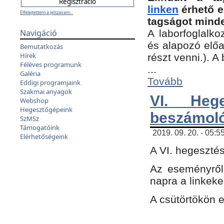
linken
érhető e
Elfelejtettem a jelszavam...
tagságot minde
Navigáció
A laborfoglalko
és alapozó előa
Bemutatkozás
Hírek
részt venni.). 
Féléves programunk
...
Galéria
Tovább
Eddigi programjaink
Szakmai anyagok
VI. Heg
Webshop
Hegesztőgépeink
beszámol
SzMSz
Támogatóink
2019. 09. 20. - 05:5
Elérhetőségeink
A VI. hegeszté
Az eseményről
napra a linkeke
A csütörtökön 