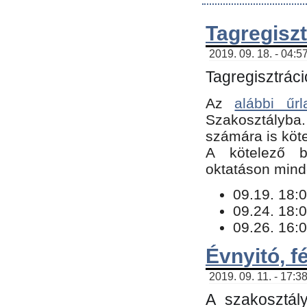
Tagregiszt
2019. 09. 18. - 04:5
Tagregisztráci
Az
alábbi űrl
Szakosztályba.
számára is köte
​A kötelező b
oktatáson minde
09.19. 18:0
09.24. 18:0
09.26. 16:0
Évnyitó, f
2019. 09. 11. - 17:3
A szakosztál