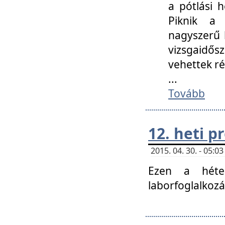
a pótlási h
Piknik a 
nagyszerű 
vizsgaidő
vehettek ré
...
Tovább
12. heti 
2015. 04. 30. - 05:
Ezen a héte
laborfoglalkozá