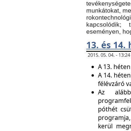
tevékenységet
munkátokat, me
rokontechnoló
kapcsolódik;
eseményen, hogy
13. és 14.
2015. 05. 04. - 13:
A 13. héten
A 14. héten
félévzáró v
Az alább
programfel
póthét csü
programja,
kerül meg