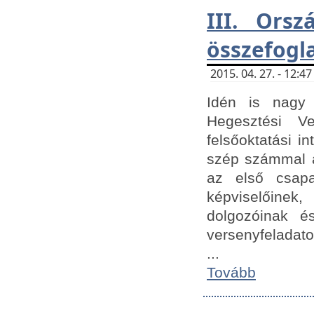
III. Orsz
összefogl
2015. 04. 27. - 12:
Idén is nagy 
Hegesztési Ve
felsőoktatási 
szép számmal a
az első csap
képviselőine
dolgozóinak é
versenyfeladato
...
Tovább