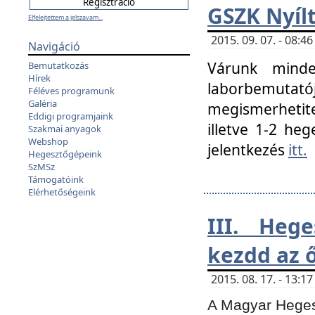
GSZK Nyíl
Elfelejtettem a jelszavam...
2015. 09. 07. - 08:
Navigáció
Várunk minde
Bemutatkozás
Hírek
laborbemutató
Féléves programunk
Galéria
megismerhetite
Eddigi programjaink
illetve 1-2 heg
Szakmai anyagok
Webshop
jelentkezés
itt.
Hegesztőgépeink
SzMSz
Támogatóink
Elérhetőségeink
III. Heg
kezdd az ő
2015. 08. 17. - 13:
A Magyar Hegesz