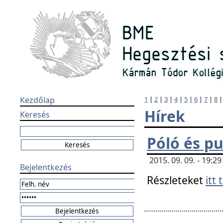
Kezdőlap
1
|
2
|
3
|
4
|
5
|
6
|
7
|
8
Hírek
Keresés
Póló és pu
2015. 09. 09. - 19:
Bejelentkezés
Részleteket
itt 