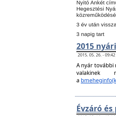
Nyitó Ankét cím
Hegesztési Nyá
közreműködésé
3 év után vissz
3 napig tart
2015 nyári
2015. 05. 26. - 09:
A nyár további
valakinek
a
bmeheginfo(k
Évzáró és