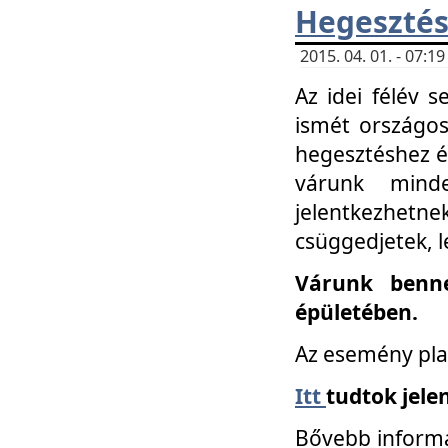
Hegesztés
2015. 04. 01. - 07:
Az idei félév 
ismét országos
hegesztéshez é
várunk mind
jelentkezhe
csüggedjetek, l
Várunk benne
épületében.
Az esemény pla
Itt
tudtok jele
Bővebb informá