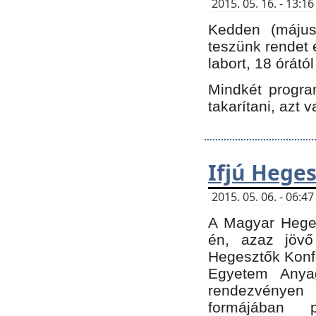
2015. 05. 16. - 13:
Kedden (május 
teszünk rendet 
labort, 18 órátó
Mindkét program
takarítani, azt 
Ifjú Hege
2015. 05. 06. - 06:
A Magyar Heges
én, azaz jövő
Hegesztők Konfe
Egyetem Anyag
rendezvén
formájában 