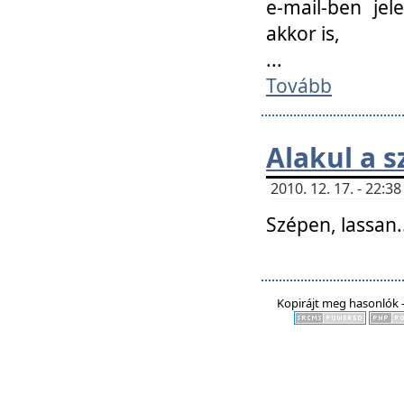
e-mail-ben jel
akkor is,
...
Tovább
Alakul a s
2010. 12. 17. - 22:
Szépen, lassan..
Kopirájt meg hasonlók -