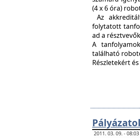
(4 x 6 óra) ro
Az akkreditál
folytatott tan
ad a résztvevő
A tanfolyamok
található robot
Részletekért és
Pályázato
2011. 03. 09. - 08: