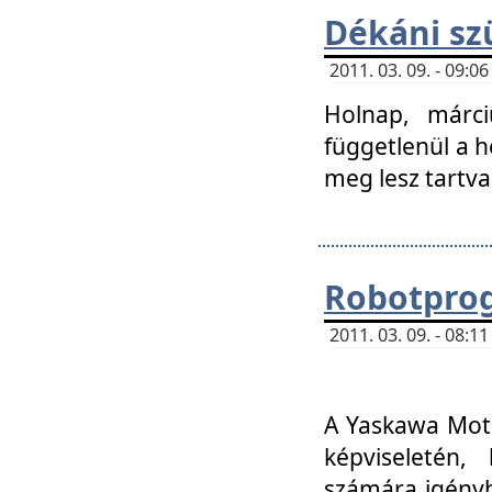
Dékáni sz
2011. 03. 09. - 09:
Holnap, márci
függetlenül a h
meg lesz tartva
Robotpro
2011. 03. 09. - 08:
A Yaskawa Moto
képviseletén, 
számára igényb