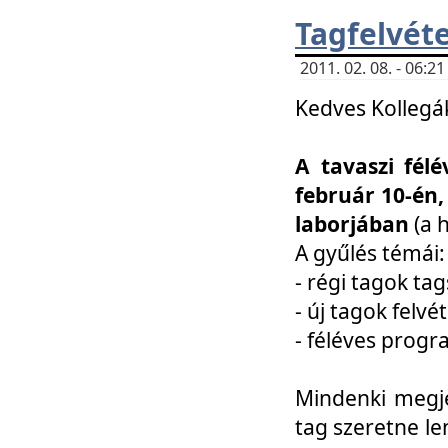
Tagfelvéte
2011. 02. 08. - 06:
Kedves Kollegá
A tavaszi fél
február 10-én,
laborjában
(a 
A gyűlés témái:
- régi tagok t
- új tagok felvé
- féléves prog
Mindenki megje
tag szeretne le