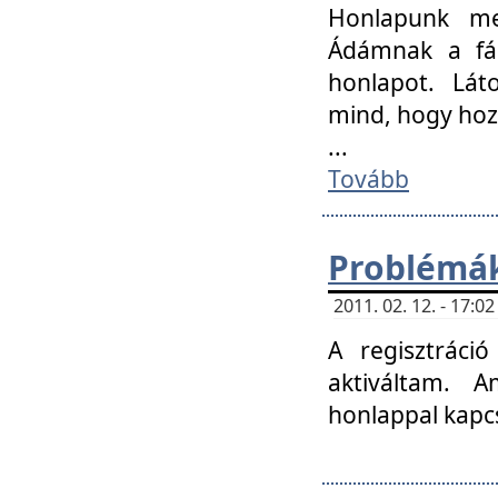
Honlapunk me
Ádámnak a fár
honlapot. Lát
mind, hogy hoz
...
Tovább
Problémák
2011. 02. 12. - 17:
A regisztráci
aktiváltam. 
honlappal kapcs