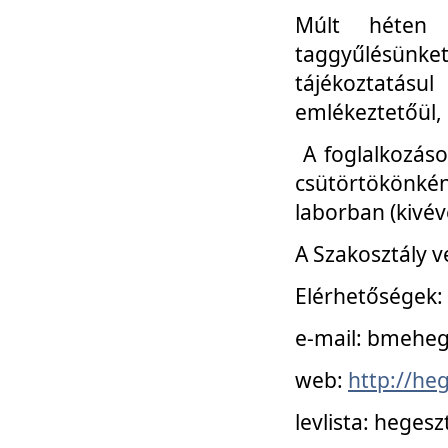
Múlt héten 
taggyűlésünke
tájékoztatásul
emlékeztetőül, a
A foglalkozáso
csütörtökönké
laborban (kivév
A Szakosztály v
Elérhetőségek:
e-mail: bmehe
web:
http://he
levlista: hege