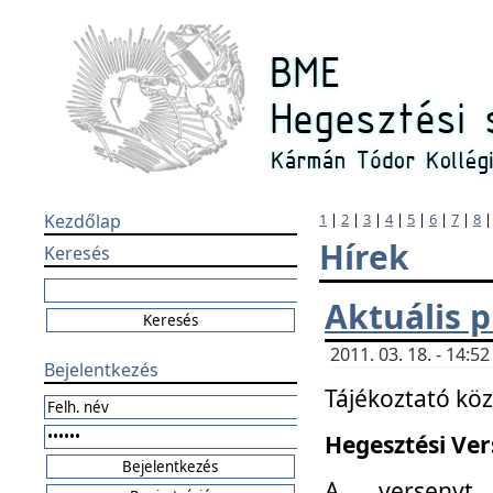
Kezdőlap
1
|
2
|
3
|
4
|
5
|
6
|
7
|
8
Hírek
Keresés
Aktuális 
2011. 03. 18. - 14:
Bejelentkezés
Tájékoztató kö
Hegesztési Vers
A versenyt 