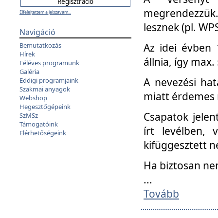
megrendezzük.
Elfelejtettem a jelszavam...
lesznek (pl. WPS
Navigáció
Az idei évben 
Bemutatkozás
Hírek
állnia, így max
Féléves programunk
Galéria
A nevezési hat
Eddigi programjaink
Szakmai anyagok
miatt érdemes 
Webshop
Hegesztőgépeink
Csapatok jele
SzMSz
Támogatóink
írt levélben,
Elérhetőségeink
kifüggesztett n
Ha biztosan ne
...
Tovább