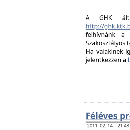
A GHK álta
http://ghk.ktk
felhívnánk a
Szakosztályos t
Ha valakinek i
jelentkezzen a
Féléves p
2011. 02. 14. - 21: