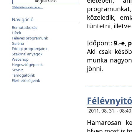
életében, a
programunkat, a
Elfelejtettem a jelszavam...
közeledik, em
Navigáció
tüntetni, illetve
Bemutatkozás
Hírek
Féléves programunk
Időpont:
9.-e, 
Galéria
Eddigi programjaink
Aki csak későb
Szakmai anyagok
munka nagyon 
Webshop
Hegesztőgépeink
jönni.
SzMSz
Támogatóink
Elérhetőségeink
Félévnyit
2011. 08. 31. - 08:
Hamarosan ke
híven most is f