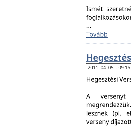
Ismét szeretné
foglalkozásoko
...
Tovább
Hegesztés
2011. 04. 05. - 09:
Hegesztési Verse
A versenyt 
megrendezzük.
lesznek (pl. e
verseny díjazo