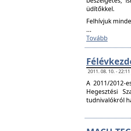
beszélgetés, i
üdítőkkel.
Felhívjuk mind
...
Tovább
Félévkezd
2011. 08. 10. - 22:
A 2011/2012-e
Hegesztési Sza
tudnivalókról 