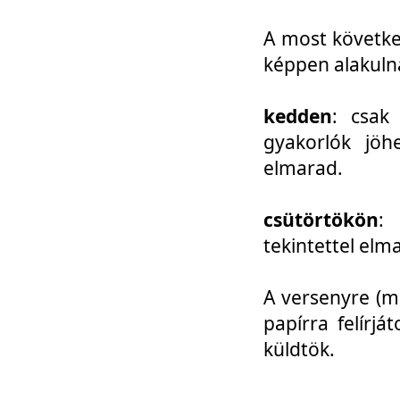
A most követke
képpen alakuln
kedden
: csak
gyakorlók jöh
elmarad.
csütörtökön
: 
tekintettel elm
A versenyre (mo
papírra felírj
küldtök.