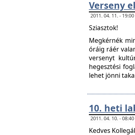
Verseny el
2011. 04. 11. - 19:
Sziasztok!
Megkérnék mind
óráig ráér vala
versenyt kultú
hegesztési fog
lehet jönni taka
10. heti l
2011. 04. 10. - 08:
Kedves Kollegá