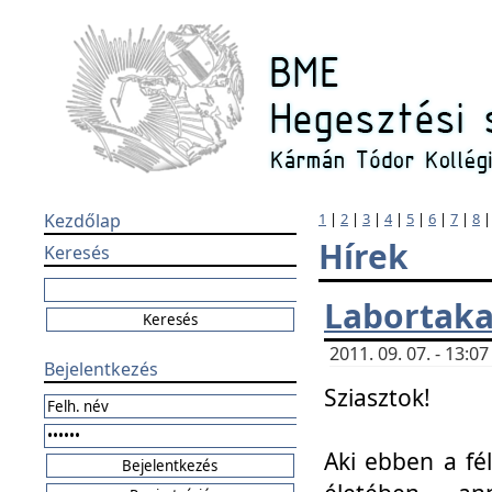
Kezdőlap
1
|
2
|
3
|
4
|
5
|
6
|
7
|
8
Hírek
Keresés
Labortaka
2011. 09. 07. - 13:
Bejelentkezés
Sziasztok!
Aki ebben a fél