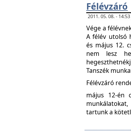
Félévzáró
2011. 05. 08. - 14:
Vége a félévnek
A félév utolsó 
és május 12. c
nem lesz heg
hegeszthetnék
Tanszék munkat
Félévzáró rend
május 12-én c
munkálatokat, 
tartunk a kötet