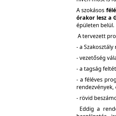
A szokásos
fél
órakor lesz a 
épületen belül.
A tervezett pr
- a Szakosztály
- vezetőség vál
- a tagság felt
- a féléves pro
rendezvények, 
- rövid beszámo
Eddig a rende