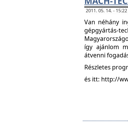
MACH-TECH
2011. 05. 14. - 15:
Van néhány in
gépgyártás-tech
Magyarországon
így ajánlom m
átvenni fogadá
Részletes progr
és itt: http:/