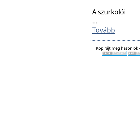
A szurkolói
...
Tovább
Kopirájt meg hasonlók -