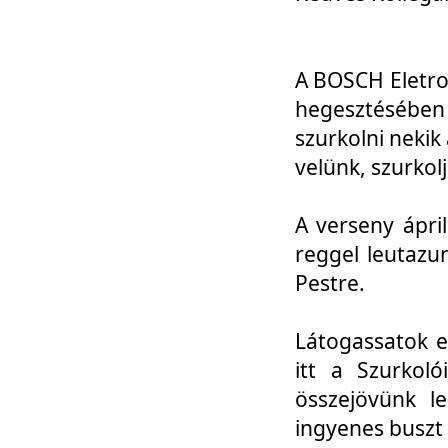
A BOSCH Eletro
hegesztésébe
szurkolni nekik
velünk, szurkol
A verseny ápri
reggel leutazu
Pestre.
Látogassatok e
itt a Szurkoló
összejövünk l
ingyenes buszt