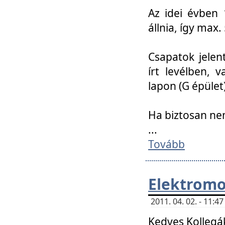
Az idei évben 
állnia, így max
Csapatok jele
írt levélben, 
lapon (G épület)
Ha biztosan ne
...
Tovább
Elektromo
2011. 04. 02. - 11:
Kedves Kollegá