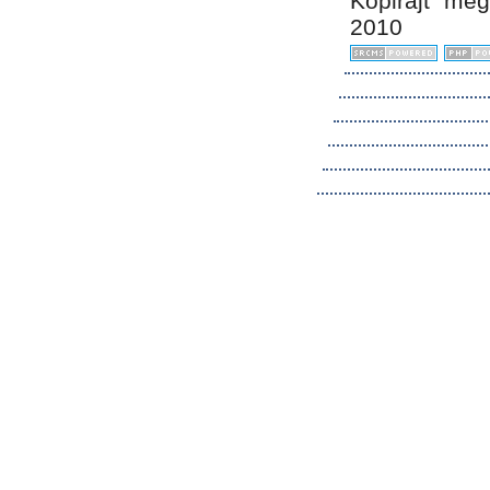
Kopirájt me
2010