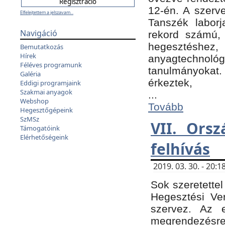
12-én. A szer
Elfelejtettem a jelszavam...
Tanszék laborj
Navigáció
rekord számú, 
hegesztéshe
Bemutatkozás
Hírek
anyagtechnológ
Féléves programunk
tanulmányokat.
Galéria
érkeztek,
Eddigi programjaink
Szakmai anyagok
...
Webshop
Tovább
Hegesztőgépeink
SzMSz
VII. Ors
Támogatóink
Elérhetőségeink
felhívás
2019. 03. 30. - 20
Sok szeretettel
Hegesztési Ve
szervez. Az 
megrendezésre 