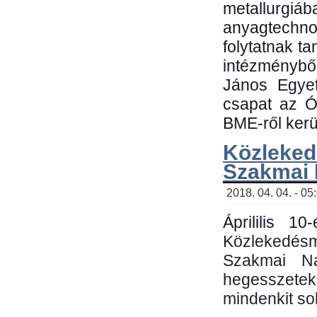
metallu
anyagtechn
folytatnak t
intézménybő
János Egyet
csapat az Ó
BME-ről kerül
Közleked
Szakmai
2018. 04. 04. - 05
Áprililis 1
Közlekedés
Szakmai N
hegesszetek 
mindenkit sok