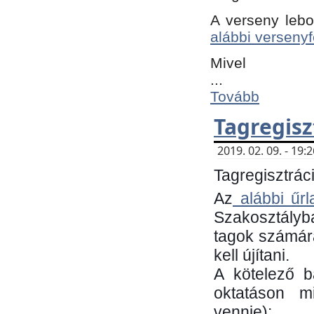
A verseny lebo
alábbi versenyf
Mivel
...
Tovább
Tagregisz
2019. 02. 09. - 19
Tagregisztráci
Az
alábbi űrl
Szakosztályb
tagok számára
kell újítani.
​A kötelező 
oktatáson m
vennie):