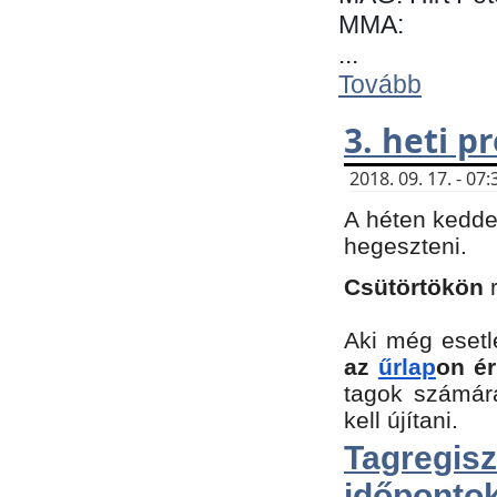
MMA:
...
Tovább
3. heti 
2018. 09. 17. - 0
A héten kedde
hegeszteni.
Csütörtökön
Aki még esetl
az
űrlap
on ér
tagok számár
kell újítani.
Tagregi
időpontok