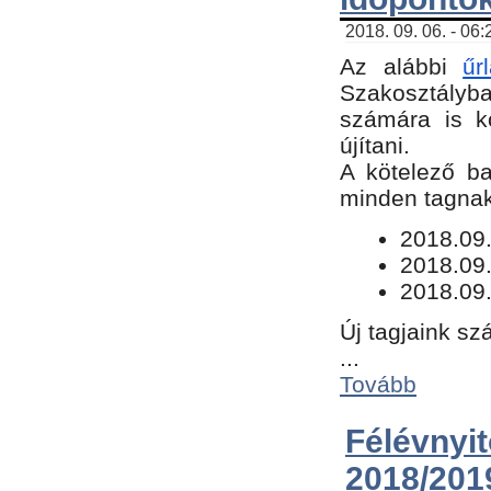
2018. 09. 06. - 06
Az alábbi
űr
Szakosztályba.
számára is k
újítani.
​A kötelező b
minden tagnak 
​2018.09
2018.09.
2018.09.
Új tagjaink sz
...
Tovább
Félévn
2018/201