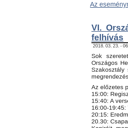
Az eseményről
VI. Orsz
felhívás
2018. 03. 23. - 0
Sok szerete
Országos He
Szakosztály 
megrendezésr
Az előzetes 
15:00: Regis
15:40: A ver
16:00-19:45:
20:
​15​
: Eredm
​20.30: Csapa