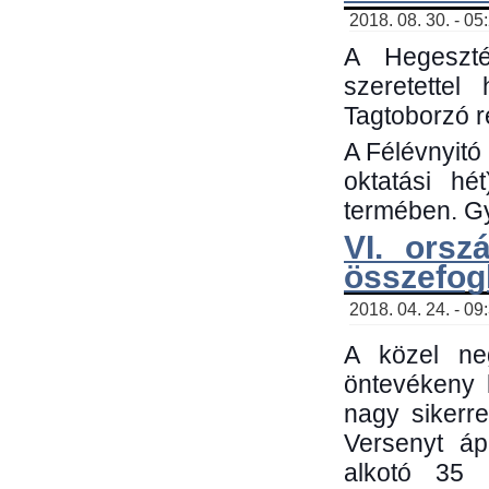
2018. 08. 30. - 05
A Hegeszté
szeretette
Tagtoborzó 
A Félévnyitó
oktatási h
termében. Gy
VI. orsz
összefog
2018. 04. 24. - 09
A közel neg
öntevékeny 
nagy sikerr
Versenyt áp
alkotó 35 h