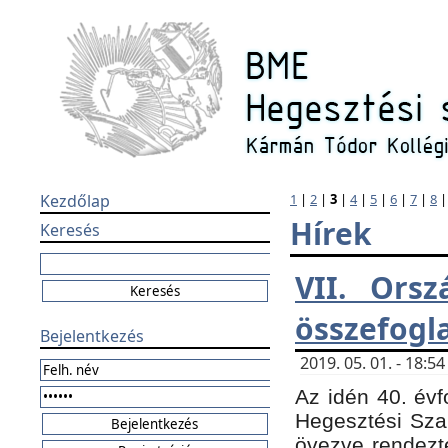
Kezdőlap
1
|
2
|
3
|
4
|
5
|
6
|
7
|
8
Hírek
Keresés
VII. Orsz
összefogl
Bejelentkezés
2019. 05. 01. - 18:
Az idén 40. évf
Hegesztési Sza
övezve rendezte