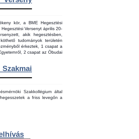
evékeny kör, a BME Hegesztési
 Hegesztési Versenyt április 20-
senyzett, akik hegesztésben,
 köthető tudományok területén
tézményből érkeztek, 1 csapat a
Egyetemről, 2 csapat az Óbudai
m Szakmai
smérnöki Szakkollégium által
hegesszetek a friss levegőn a
elhívás