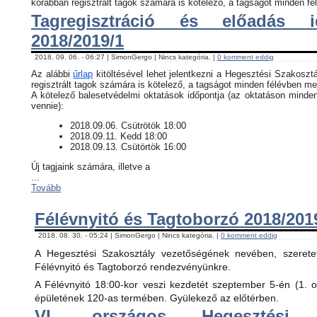
korábban regisztrált tagok számára is kötelező, a tagságot minden fél
Tagregisztráció és előadás i
2018/2019/1
2018. 09. 06. - 06:27 | SimonGergo | Nincs kategória. |
0 komment eddig
Az alábbi
űrlap
kitöltésével lehet jelentkezni a Hegesztési Szakosztá
regisztrált tagok számára is kötelező, a tagságot minden félévben meg
​A kötelező balesetvédelmi oktatások időpontja (az oktatáson minde
vennie):
​2018.09.06. Csütrötök 18:00
2018.09.11. Kedd 18:00
2018.09.13. Csütörtök 16:00
Új tagjaink számára, illetve a
...
Tovább
Félévnyitó és Tagtoborzó 2018/201
2018. 08. 30. - 05:24 | SimonGergo | Nincs kategória. |
0 komment eddig
A Hegesztési Szakosztály vezetőségének nevében, szerete
Félévnyitó és Tagtoborzó rendezvényünkre.
A Félévnyitó 18:00-kor veszi kezdetét szeptember 5-én (1. 
épületének 120-as termében. Gyülekező az előtérben.
VI. országos Hegesztési 