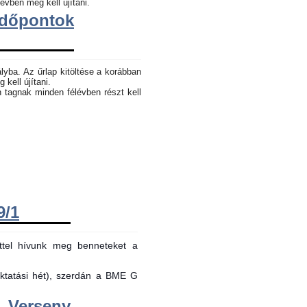
évben meg kell újítani.
dőpontok
lyba. Az űrlap kitöltése a korábban
 kell újítani.
n tagnak minden félévben részt kell
9/1
ttel hívunk meg benneteket a
oktatási hét), szerdán a BME G
Verseny