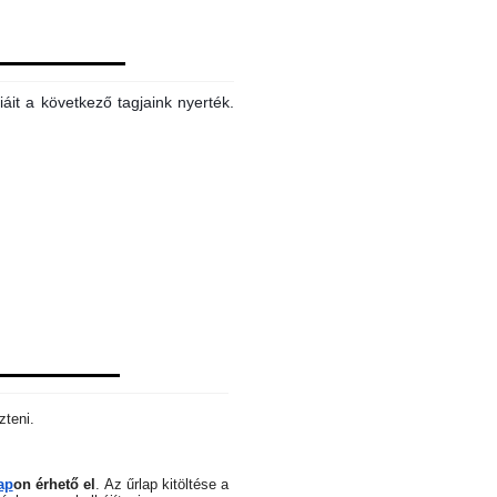
áit a következő tagjaink nyerték.
zteni.
ap
on érhető el
.
Az űrlap kitöltése a