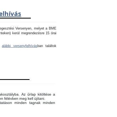
elhívás
Hegesztési Versenyen, melyet a BME
nteken) kerül megrendezésre 15 órai
az
alábbi versenyfelhívás
ban találtok
akosztályba. Az űrlap kitöltése a
n félévben meg kell újítani.
oktatáson minden tagnak minden