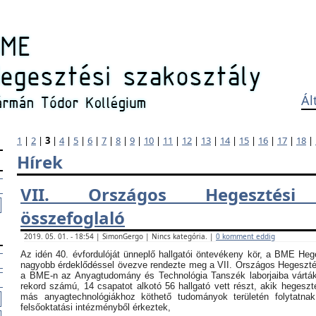
Ál
1
|
2
|
3
|
4
|
5
|
6
|
7
|
8
|
9
|
10
|
11
|
12
|
13
|
14
|
15
|
16
|
17
|
18
|
Hírek
VII. Országos Hegesztési
összefoglaló
2019. 05. 01. - 18:54 | SimonGergo | Nincs kategória. |
0 komment eddig
Az idén 40. évfordulóját ünneplő hallgatói öntevékeny kör, a BME Heg
nagyobb érdeklődéssel övezve rendezte meg a VII. Országos Hegesztési
a BME-n az Anyagtudomány és Technológia Tanszék laborjaiba vártá
rekord számú, 14 csapatot alkotó 56 hallgató vett részt, akik hegeszt
más anyagtechnológiákhoz köthető tudományok területén folytatna
felsőoktatási intézményből érkeztek,