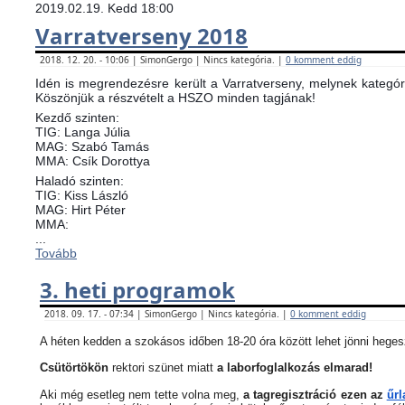
2019.02.19. Kedd 18:00
Varratverseny 2018
2018. 12. 20. - 10:06 | SimonGergo | Nincs kategória. |
0 komment eddig
Idén is megrendezésre került a Varratverseny, melynek kategóri
Köszönjük a részvételt a HSZO minden tagjának!
Kezdő szinten:
TIG: Langa Júlia
MAG: Szabó Tamás
MMA: Csík Dorottya
Haladó szinten:
TIG: Kiss László
MAG: Hirt Péter
MMA:
...
Tovább
3. heti programok
2018. 09. 17. - 07:34 | SimonGergo | Nincs kategória. |
0 komment eddig
A héten kedden a szokásos időben 18-20 óra között lehet jönni heges
Csütörtökön
rektori szünet miatt
a laborfoglalkozás elmarad!
Aki még esetleg nem tette volna meg,
a tagregisztráció ezen az
űrl