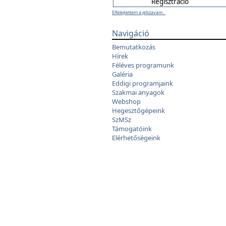
Elfelejtettem a jelszavam...
Navigáció
Bemutatkozás
Hírek
Féléves programunk
Galéria
Eddigi programjaink
Szakmai anyagok
Webshop
Hegesztőgépeink
SzMSz
Támogatóink
Elérhetőségeink