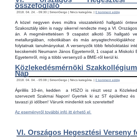
összefoglaló
2018. 04. 24. - 09:30 | SimonGergo | Nincs kategória. |
0 komment eddig
A közel negyven éves múltra visszatekintő hallgatói önt
Szakosztály idén is nagy sikerrel rendezte meg a VI. Országos
án. A megmérettetésen 9 csapatot alkotó 35 hallgató ver
metallurgiában, robotikában és más anyagtechnológiákhoz
folytatnak tanulmányokat. A versenyzők több felsőoktatási in
kecskeméti Neumann János Egyetemről, 1 csapat a Miskolci 
Egyetemről, míg a többi versenyző a BME-ről kerül ki.
Közlekedésmérnöki Szakkollégiu
Nap
2018. 04. 04. - 05:08 | SimonGergo | Nincs kategória. |
0 komment eddig
Áprililis 10-én, kedden
a HSZO is részt vesz a Közlekedé
szervezett Szakmai Napon! Gyertek ki az ST épülethez és 
tavaszi jó időben! Várunk mindenkit sok szeretettel!
Az eseményről további infó itt érhető el.
VI. Országos Hegesztési Verseny f