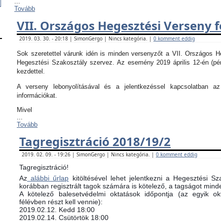
...
Tovább
VII. Országos Hegesztési Verseny f
2019. 03. 30. - 20:18 | SimonGergo | Nincs kategória. |
0 komment eddig
Sok szeretettel várunk idén is minden versenyzőt a VII. Országos 
Hegesztési Szakosztály szervez. Az esemény 2019 április 12-én (pé
kezdettel.
A verseny lebonyolításával és a jelentkezéssel kapcsolatban 
információkat.
Mivel
...
Tovább
Tagregisztráció 2018/19/2
2019. 02. 09. - 19:26 | SimonGergo | Nincs kategória. |
0 komment eddig
Tagregisztráció!
Az
alábbi űrlap
kitöltésével lehet jelentkezni a Hegesztési Sz
korábban regisztrált tagok számára is kötelező, a tagságot minde
​A kötelező balesetvédelmi oktatások időpontja (az egyik 
félévben részt kell vennie):
​2019.02.12. Kedd 18:00
2019.02.14. Csütörtök 18:00