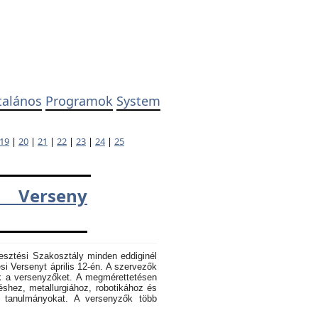
talános
Programok
System
19
|
20
|
21
|
22
|
23
|
24
|
25
 Verseny
esztési Szakosztály minden eddiginél
 Versenyt április 12-én. A szervezők
k a versenyzőket. A megmérettetésen
éshez, metallurgiához, robotikához és
k tanulmányokat. A versenyzők több