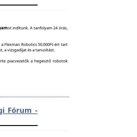
lyam
ot indítunk. A tanfolyam 24 órás,
a Flexman Robotics 50.000Ft-ért tart
, a vizsgadíjat és a tanusítást.
te piacvezetők a hegesztő robotok
gi Fórum -