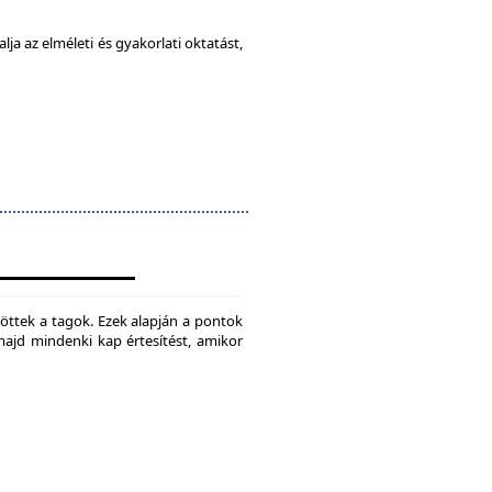
ja az elméleti és gyakorlati oktatást,
jtöttek a tagok. Ezek alapján a pontok
 majd mindenki kap értesítést, amikor