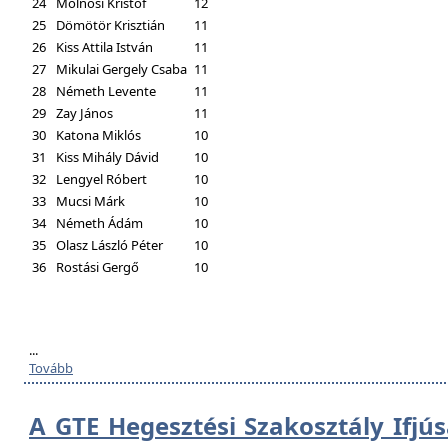
24
Molnosi Kristóf
12
25
Dömötör Krisztián
11
26
Kiss Attila István
11
27
Mikulai Gergely Csaba
11
28
Németh Levente
11
29
Zay János
11
30
Katona Miklós
10
31
Kiss Mihály Dávid
10
32
Lengyel Róbert
10
33
Mucsi Márk
10
34
Németh Ádám
10
35
Olasz László Péter
10
36
Rostási Gergő
10
...
Tovább
A GTE Hegesztési Szakosztály Ifjú