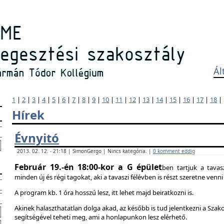
Ál
1
|
2
|
3
|
4
|
5
|
6
|
7
|
8
|
9
|
10
|
11
|
12
|
13
|
14
|
15
|
16
|
17
|
18
|
Hírek
Évnyitó
2013. 02. 12. - 21:18 | SimonGergo | Nincs kategória. |
0 komment eddig
Február 19.-én 18:00-kor a G épület
ben tartjuk a tavas
minden új és régi tagokat, aki a tavaszi félévben is részt szeretne ven
A program kb. 1 óra hosszú lesz, itt lehet majd beiratkozni is.
Akinek halaszthatatlan dolga akad, az később is tud jelentkezni a Szak
segítségével teheti meg, ami a honlapunkon lesz elérhető.