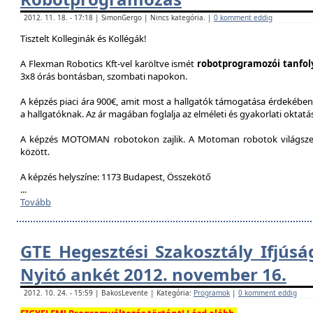
2012. 11. 18. - 17:18 | SimonGergo | Nincs kategória. |
0 komment eddig
Tisztelt Kolleginák és Kollégák!
A Flexman Robotics Kft-vel karöltve ismét
robotprogramozói tanfo
3x8 órás bontásban, szombati napokon.
A képzés piaci ára 900€, amit most a hallgatók támogatása érdekében 
a hallgatóknak. Az ár magában foglalja az elméleti és gyakorlati oktatást
A képzés MOTOMAN robotokon zajlik. A Motoman robotok világszer
között.
A képzés helyszíne: 1173 Budapest, Összekötő
...
Tovább
GTE Hegesztési Szakosztály Ifjúsá
Nyitó ankét 2012. november 16.
2012. 10. 24. - 15:59 | BakosLevente | Kategória:
Programok
|
0 komment eddig