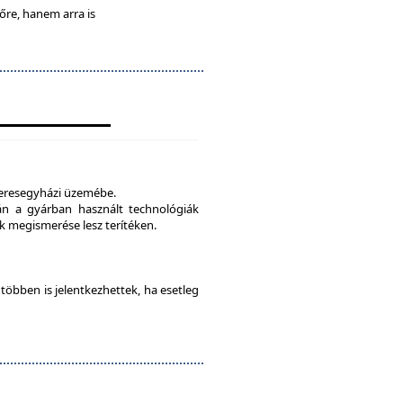
lőre, hanem arra is
veresegyházi üzemébe.
tán a gyárban használt technológiák
 megismerése lesz terítéken.
e többen is jelentkezhettek, ha esetleg