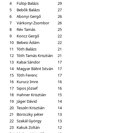
4
Fülöp Balázs
29
5
Bebők Balázs
27
6
Abonyi Gergő
26
7
Várkonyi Zsombor
26
8
Rév Tamás
25
9
Koncz Gergő
22
10
Bebesi Ádám
22
11
Tóth Balázs
21
12
Tóth Tamás Krisztián
21
13
Kabai Sándor
17
14
Magyar Bálint István
17
15
Tóth Ferenc
17
16
Kurucz Imre
16
17
Sipos József
16
18
Hahner Krisztián
15
19
Jáger Dávid
14
20
Teszéri Krisztián
14
21
Böröczky péter
13
22
Szakál György
13
23
Kakuk Zoltán
12