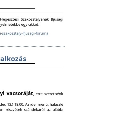
egesztési Szakosztályának Ifjúsági
igyelmetekbe egy cikket:
-szakosztaly-ifjusagi-foruma
lalkozás
!
yi vacsoráját
, erre szeretnénk
ec 13.) 18:00. Az idei menü: halászlé
on részvételi szándékáról az alábbi