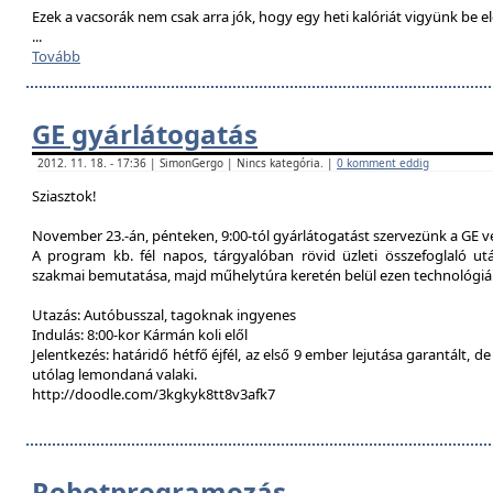
Ezek a vacsorák nem csak arra jók, hogy egy heti kalóriát vigyünk be e
...
Tovább
GE gyárlátogatás
2012. 11. 18. - 17:36 | SimonGergo | Nincs kategória. |
0 komment eddig
Sziasztok!
November 23.-án, pénteken, 9:00-tól gyárlátogatást szervezünk a GE 
A program kb. fél napos, tárgyalóban rövid üzleti összefoglaló u
szakmai bemutatása, majd műhelytúra keretén belül ezen technológiák
Utazás: Autóbusszal, tagoknak ingyenes
Indulás: 8:00-kor Kármán koli elől
Jelentkezés: határidő hétfő éjfél, az első 9 ember lejutása garantált, d
utólag lemondaná valaki.
http://doodle.com/3kgkyk8tt8v3afk7
Robotprogramozás