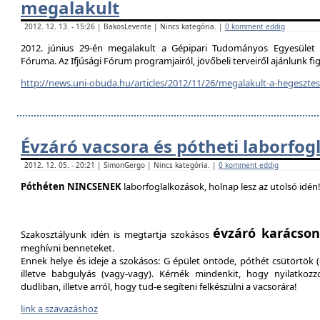
megalakult
2012. 12. 13. - 15:26 | BakosLevente | Nincs kategória. |
0 komment eddig
2012. június 29-én megalakult a Gépipari Tudományos Egyesület H
Fóruma. Az Ifjúsági Fórum programjairól, jövőbeli terveiről ajánlunk f
http://news.uni-obuda.hu/articles/2012/11/26/megalakult-a-hegesztesi
Évzáró vacsora és pótheti laborfog
2012. 12. 05. - 20:21 | SimonGergo | Nincs kategória. |
0 komment eddig
Póthéten NINCSENEK
laborfoglalkozások, holnap lesz az utolsó idén
évzáró karácson
Szakosztályunk idén is megtartja szokásos
meghívni benneteket.
Ennek helye és ideje a szokásos: G épület öntöde, póthét csütörtök (d
illetve babgulyás (vagy-vagy). Kérnék mindenkit, hogy nyilatkozz
dudliban, illetve arról, hogy tud-e segíteni felkészülni a vacsorára!
link a szavazáshoz