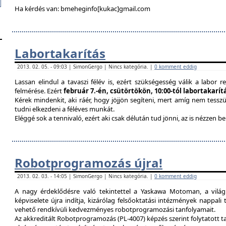
Ha kérdés van: bmeheginfo[kukac]gmail.com
Labortakarítás
2013. 02. 05. - 09:03 | SimonGergo | Nincs kategória. |
0 komment eddig
Lassan elindul a tavaszi félév is, ezért szükségesség válik a labor re
felmérése. Ezért
február 7.-én, csütörtökön, 10:00-tól labortakarí
Kérek mindenkit, aki ráér, hogy jöjjön segíteni, mert amíg nem tessz
tudni elkezdeni a féléves munkát.
Eléggé sok a tennivaló, ezért aki csak délután tud jönni, az is nézzen 
Robotprogramozás újra!
2013. 02. 03. - 14:05 | SimonGergo | Nincs kategória. |
0 komment eddig
A nagy érdeklődésre való tekintettel a Yaskawa Motoman, a vilá
képviselete újra indítja, kizárólag felsőoktatási intézmények nappal
vehető rendkívüli kedvezményes robotprogramozási tanfolyamait.
Az akkreditált Robotprogramozás (PL-4007) képzés szerint folytatott