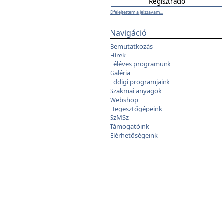
Elfelejtettem a jelszavam...
Navigáció
Bemutatkozás
Hírek
Féléves programunk
Galéria
Eddigi programjaink
Szakmai anyagok
Webshop
Hegesztőgépeink
SzMSz
Támogatóink
Elérhetőségeink