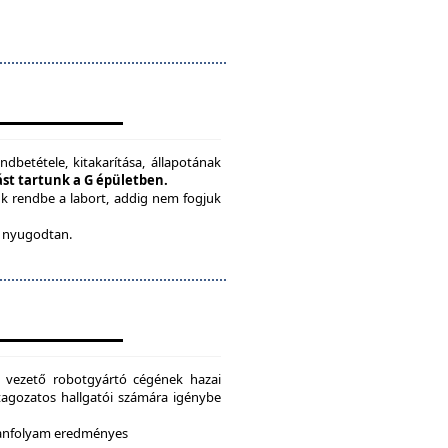
ndbetétele, kitakarítása, állapotának
tást tartunk a G épületben.
ük rendbe a labort, addig nem fogjuk
be nyugodtan.
g vezető robotgyártó cégének hazai
i tagozatos hallgatói számára igénybe
 tanfolyam eredményes