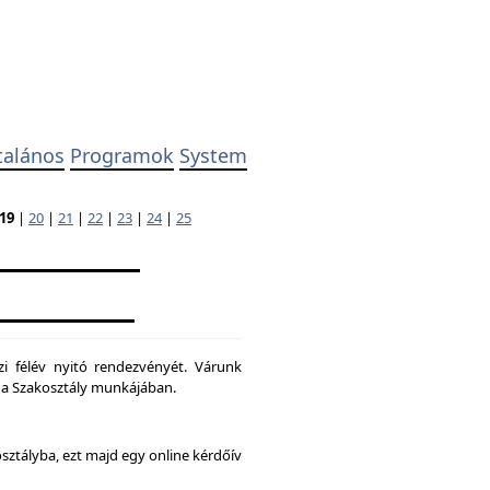
talános
Programok
System
19
|
20
|
21
|
22
|
23
|
24
|
25
zi félév nyitó rendezvényét. Várunk
ni a Szakosztály munkájában.
osztályba, ezt majd egy online kérdőív