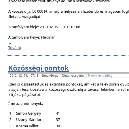
elvégzése esetén tanúsítványt adunk a résztvevők számára.
A képzés díja: 50 000 Ft, amely a helyszínen fizetendő és magában foglal
illetve a vizsgadíjat.
A tanfolyam ideje: 2013.02.06. – 2013.02.08.
A tanfolyam helye: Flexman
...
Tovább
Közösségi pontok
2012. 12. 19. - 07:48 | SimonGergo | Nincs kategória. |
0 komment eddig
Idén is összesítettük az aktivitási pontokat, amiket a félév során gyű
alapján lesz kiosztva a közösségi ösztöndíj a tavaszi félévben, erről
kiírják a pályázatot.
Íme az eredmények:
1
Simon Gergely
41
2
Uzonyi Sándor
37
3
Kozma Bálint
30