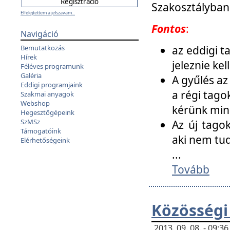
Szakosztályban
Elfelejtettem a jelszavam...
Fontos
:
Navigáció
az eddigi 
Bemutatkozás
Hírek
jeleznie ke
Féléves programunk
Galéria
A gyűlés az
Eddigi programjaink
a régi tago
Szakmai anyagok
Webshop
kérünk min
Hegesztőgépeink
SzMSz
Az új tago
Támogatóink
aki nem tud
Elérhetőségeink
...
Tovább
Közösségi
2013. 09. 08. - 09: