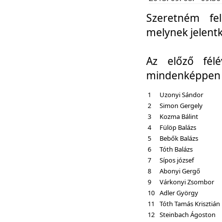
Szeretném fel
melynek jelent
Az előző fél
mindenképpen a
1
Uzonyi Sándor
2
Simon Gergely
3
Kozma Bálint
4
Fülöp Balázs
5
Bebők Balázs
6
Tóth Balázs
7
Sípos józsef
8
Abonyi Gergő
9
Várkonyi Zsombor
10
Adler György
11
Tóth Tamás Krisztián
12
Steinbach Ágoston