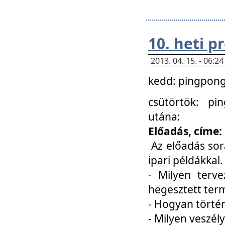
10. heti 
2013. 04. 15. - 06:
kedd: pingpong 
csütörtök: pi
utána:
Előadás, címe:
Az előadás sor
ipari példákkal
- Milyen terve
hegesztett ter
- Hogyan törté
- Milyen veszély