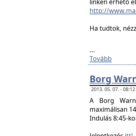
linken érhető el
http://www.mac
Ha tudtok, nézz
...
Tovább
Borg Warn
2013. 05. 07. - 08:
A Borg Warne
maximálisan 14 
Indulás 8:45-ko
Jelentkezés
itt!