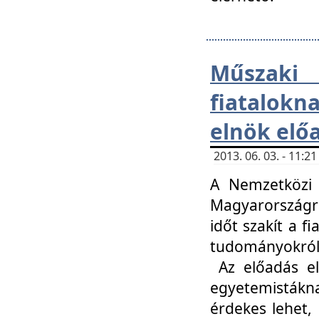
Műsza
fiatalokn
elnök elő
2013. 06. 03. - 11:
A Nemzetközi 
Magyarországr
időt szakít a f
tudományokról 
Az előadás el
egyetemisták
érdekes lehet,