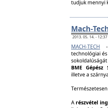
tudjuk mennyi k
Mach-Tech 
2013. 05. 14. - 12:
MACH-TECH
technológiai és
sokoldalúságát
BME Gépész S
illetve a szárn
Természetesen
A
részvétel in