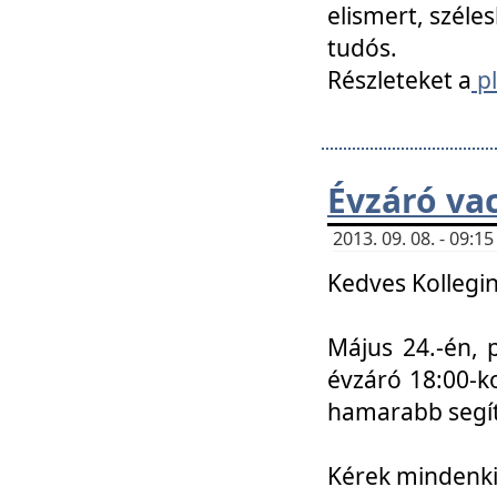
elismert, széle
tudós.
Részleteket a
pl
Évzáró va
2013. 09. 08. - 09:
Kedves Kollegin
Május 24.-én, 
évzáró 18:00-ko
hamarabb segít
Kérek mindenkit