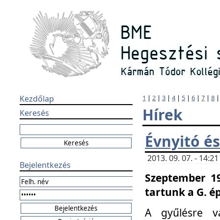
Kezdőlap
1
|
2
|
3
|
4
|
5
|
6
|
7
|
8
Hírek
Keresés
Évnyitó és
2013. 09. 07. - 14:
Bejelentkezés
Szeptember 19
tartunk a G. é
A gyűlésre v