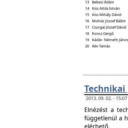
13
Bebesi Ádám
14
Kiss Attila István
15
Kiss Mihály Dávid
16
Molnár József Bálint
17
Csurgai József Dávid
18
Koncz Gergő
19
Kádár- Németh Jáno
20
Rév Tamás
Technikai
2013. 09. 02. - 15:
Elnézést a tec
függetlenül a 
elérhető.