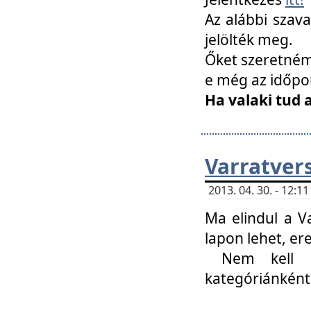
Az alábbi szav
jelölték meg.
Őket szeretném 
e még az időpo
Ha valaki tud 
Varratver
2013. 04. 30. - 12:
Ma elindul a V
lapon lehet, er
Nem kell mi
kategóriánként 