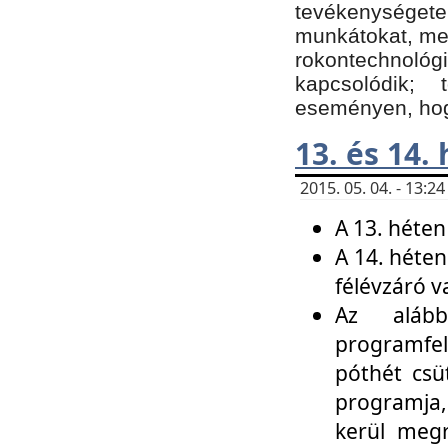
tevékenységet
munkátokat, me
rokontechnoló
kapcsolódik;
eseményen, hogy
13. és 14.
2015. 05. 04. - 13:
A 13. héten
A 14. héten
félévzáró v
Az alább
programfel
póthét csü
programja,
kerül meg