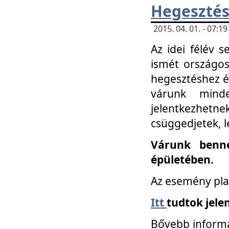
Hegesztés
2015. 04. 01. - 07:
Az idei félév 
ismét országos
hegesztéshez é
várunk mind
jelentkezhe
csüggedjetek, l
Várunk benne
épületében.
Az esemény pla
Itt
tudtok jele
Bővebb informá