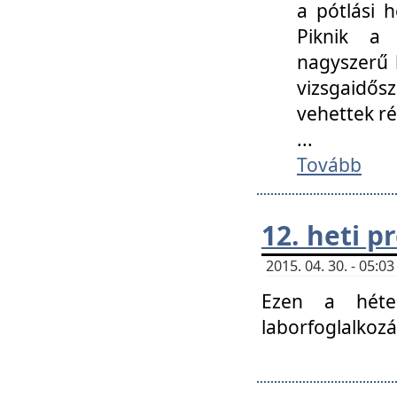
a pótlási h
Piknik a 
nagyszerű 
vizsgaidő
vehettek ré
...
Tovább
12. heti 
2015. 04. 30. - 05:
Ezen a héte
laborfoglalkozá