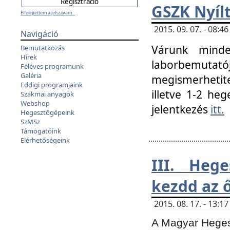
GSZK Nyíl
Elfelejtettem a jelszavam...
2015. 09. 07. - 08:
Navigáció
Várunk minde
Bemutatkozás
Hírek
laborbemutató
Féléves programunk
Galéria
megismerhetite
Eddigi programjaink
illetve 1-2 heg
Szakmai anyagok
Webshop
jelentkezés
itt.
Hegesztőgépeink
SzMSz
Támogatóink
Elérhetőségeink
III. Heg
kezdd az ő
2015. 08. 17. - 13:
A Magyar Hegesz