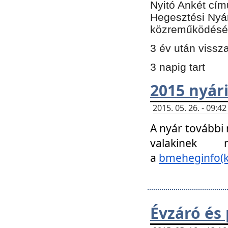
Nyitó Ankét cím
Hegesztési Nyá
közreműködésé
3 év után vissz
3 napig tart
2015 nyári
2015. 05. 26. - 09:
A nyár további
valakinek
a
bmeheginfo(k
Évzáró és