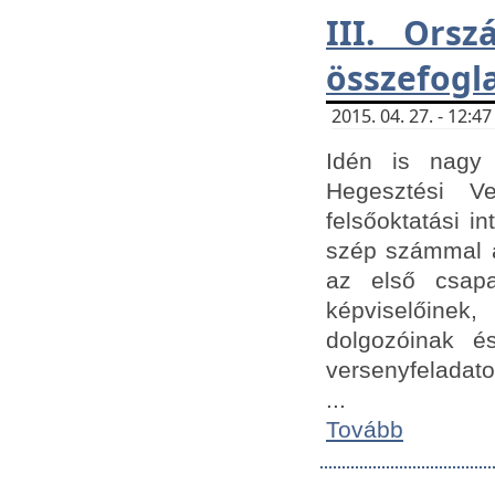
III. Orsz
összefogl
2015. 04. 27. - 12:
Idén is nagy 
Hegesztési Ve
felsőoktatási 
szép számmal a
az első csap
képviselőine
dolgozóinak é
versenyfeladato
...
Tovább