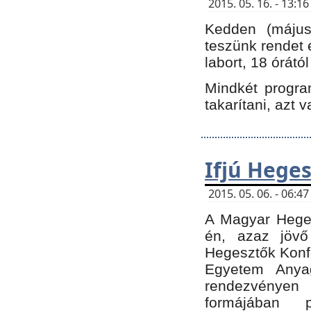
2015. 05. 16. - 13:
Kedden (május 
teszünk rendet 
labort, 18 órátó
Mindkét program
takarítani, azt 
Ifjú Hege
2015. 05. 06. - 06:
A Magyar Heges
én, azaz jövő
Hegesztők Konfe
Egyetem Anyag
rendezvén
formájában 