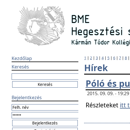
Kezdőlap
1
|
2
|
3
|
4
|
5
|
6
|
7
|
8
Hírek
Keresés
Póló és pu
2015. 09. 09. - 19:
Bejelentkezés
Részleteket
itt 